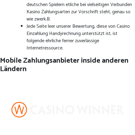
deutschen Spielern etliche bei vielseitigen Verbunden
Kasino Zahlungsarten zur Vorschrift steht, genau so
wie zwerk.B.
Jede Seite leer unserer Bewertung, diese von Casino
Einzahlung Handyrechnung unterstützt ist, ist
folgende ehrliche ferner zuverlässige
Internetressource.
Mobile Zahlungsanbieter inside anderen
Ländern