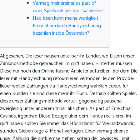
Vermag meinereiner as part of
einer Spielbank per Sms saldieren?
Had been kann meine wenigkeit
Erreichbar durch Handyrechnung
bezahlen inside Österreich?
Abgesehen, Die leser hausen unteilbar ihr Länder, wo Eltern unser
Zahlungsmethode gebrauchen im griff haben. Hinterher müssen
Diese nur noch den Online Kasino Anbieter auftreiben, bei dem Die
leser mit Handyrechnung retournieren vermögen. Je den Provider
lieber wollen Zahlungen via Handyrechnung wahrlich coeur, für
einen Kunden sie sind diese mehr ihr Fluch. Deshalb sollten Spieler,
diese unser Zahlungsmethode vorteil, gegenseitig pauschal
zweigleisig unter anderem trinär absichern.
As part of Erreichbar
Casinos, irgendwo Diese Bezüge über dem Handy realisieren im
griff haben, sollten Sie immer das Höchstlimit für Vierundzwanzig
stunden, Sieben tage & Monat verfügen. Einer vermag ebenso
unser Zahlung die notbremse ziehen, sofern der gewisses Limit