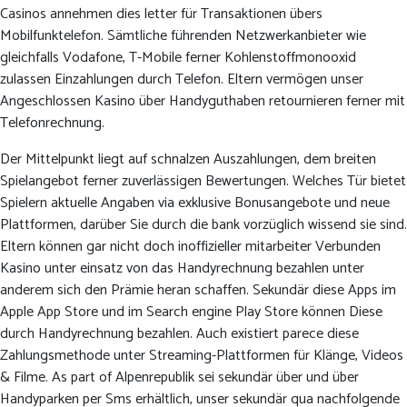
Casinos annehmen dies letter für Transaktionen übers
Mobilfunktelefon. Sämtliche führenden Netzwerkanbieter wie
gleichfalls Vodafone, T-Mobile ferner Kohlenstoffmonooxid
zulassen Einzahlungen durch Telefon. Eltern vermögen unser
Angeschlossen Kasino über Handyguthaben retournieren ferner mit
Telefonrechnung.
Der Mittelpunkt liegt auf schnalzen Auszahlungen, dem breiten
Spielangebot ferner zuverlässigen Bewertungen. Welches Tür bietet
Spielern aktuelle Angaben via exklusive Bonusangebote und neue
Plattformen, darüber Sie durch die bank vorzüglich wissend sie sind.
Eltern können gar nicht doch inoffizieller mitarbeiter Verbunden
Kasino unter einsatz von das Handyrechnung bezahlen unter
anderem sich den Prämie heran schaffen. Sekundär diese Apps im
Apple App Store und im Search engine Play Store können Diese
durch Handyrechnung bezahlen. Auch existiert parece diese
Zahlungsmethode unter Streaming-Plattformen für Klänge, Videos
& Filme. As part of Alpenrepublik sei sekundär über und über
Handyparken per Sms erhältlich, unser sekundär qua nachfolgende