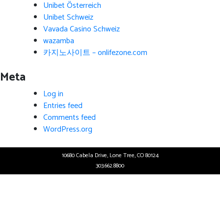
Unibet Österreich
Unibet Schweiz
Vavada Casino Schweiz
wazamba
카지노사이트 – onlifezone.com
Meta
Log in
Entries feed
Comments feed
WordPress.org
10680 Cabela Drive, Lone Tree, CO 80124
303.662.8800