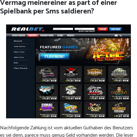
Vermag meinereiner as part of einer
Spielbank per Sms saldieren?
Nachfolgende Zahlung ist vom aktuellen Guthaben des Benutzers
es sei denn, parece muss genug Geld vorhanden werden. Die leser