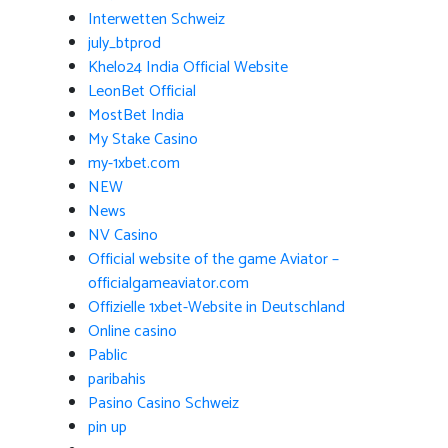
Interwetten Schweiz
july_btprod
Khelo24 India Official Website
LeonBet Official
MostBet India
My Stake Casino
my-1xbet.com
NEW
News
NV Casino
Official website of the game Aviator –
officialgameaviator.com
Offizielle 1xbet-Website in Deutschland
Online casino
Pablic
paribahis
Pasino Casino Schweiz
pin up