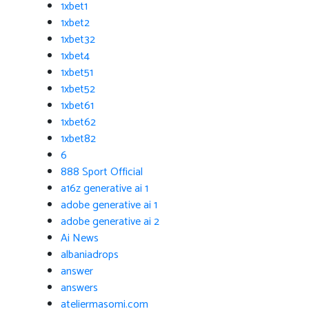
1xbet1
1xbet2
1xbet32
1xbet4
1xbet51
1xbet52
1xbet61
1xbet62
1xbet82
6
888 Sport Official
a16z generative ai 1
adobe generative ai 1
adobe generative ai 2
Ai News
albaniadrops
answer
answers
ateliermasomi.com