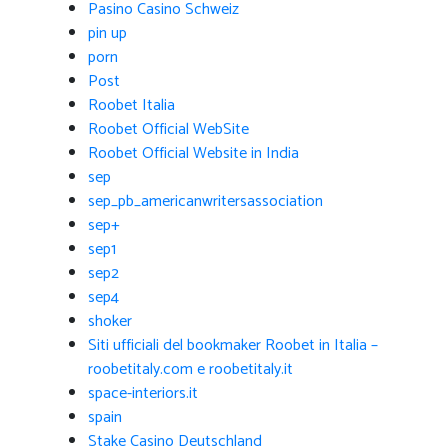
Pasino Casino Schweiz
pin up
porn
Post
Roobet Italia
Roobet Official WebSite
Roobet Official Website in India
sep
sep_pb_americanwritersassociation
sep+
sep1
sep2
sep4
shoker
Siti ufficiali del bookmaker Roobet in Italia –
roobetitaly.com e roobetitaly.it
space-interiors.it
spain
Stake Casino Deutschland