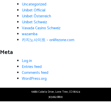
Uncategorized
Unibet Official
Unibet Österreich
Unibet Schweiz
Vavada Casino Schweiz
wazamba
카지노사이트 – onlifezone.com
Meta
Log in
Entries feed
Comments feed
WordPress.org
10680 Cabela Drive, Lone Tree, CO 80124
303.662.8800