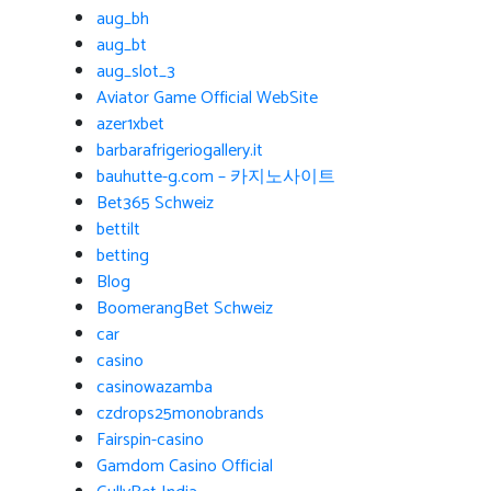
aug_bh
aug_bt
aug_slot_3
Aviator Game Official WebSite
azer1xbet
barbarafrigeriogallery.it
bauhutte-g.com – 카지노사이트
Bet365 Schweiz
bettilt
betting
Blog
BoomerangBet Schweiz
car
casino
casinowazamba
czdrops25monobrands
Fairspin-casino
Gamdom Casino Official