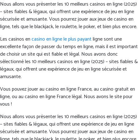
Nous allons vous présenter les 10 meilleurs casinos en ligne (2025)
– sites fiables & légaux, qui offrent une expérience de jeu en ligne
sécurisée et amusante. Vous pourrez jouer aux jeux de casino en
ligne, tels que le blackjack, le roulette, le poker, et bien plus encore.
Les casinos en
casino en ligne le plus payant
ligne sont une
excellente façon de passer du temps en ligne, mais il est important
de choisir un site qui est fiable et légal. Nous avons donc
sélectionné les 10 meilleurs casinos en ligne (2025) – sites fiables &
légaux, qui offrent une expérience de jeu en ligne sécurisée et
amusante.
Vous pouvez jouer au casino en ligne France, au casino gratuit en
ligne, ou au casino en ligne France lègal. Nous avons le site pour
vous !
Nous allons vous présenter les 10 meilleurs casinos en ligne (2025)
– sites fiables & légaux, qui offrent une expérience de jeu en ligne
sécurisée et amusante. Vous pourrez jouer aux jeux de casino en
ligne, tels que le blackjack, le roulette, le poker, et bien plus encore.