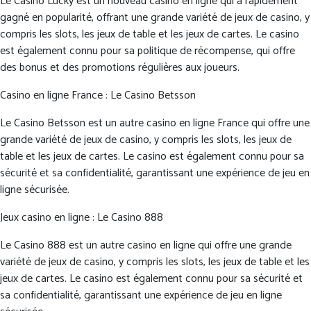
Le Casino Lucky est un nouveau casino en ligne qui a rapidement
gagné en popularité, offrant une grande variété de jeux de casino, y
compris les slots, les jeux de table et les jeux de cartes. Le casino
est également connu pour sa politique de récompense, qui offre
des bonus et des promotions régulières aux joueurs.
Casino en ligne France : Le Casino Betsson
Le Casino Betsson est un autre casino en ligne France qui offre une
grande variété de jeux de casino, y compris les slots, les jeux de
table et les jeux de cartes. Le casino est également connu pour sa
sécurité et sa confidentialité, garantissant une expérience de jeu en
ligne sécurisée.
Jeux casino en ligne : Le Casino 888
Le Casino 888 est un autre casino en ligne qui offre une grande
variété de jeux de casino, y compris les slots, les jeux de table et les
jeux de cartes. Le casino est également connu pour sa sécurité et
sa confidentialité, garantissant une expérience de jeu en ligne