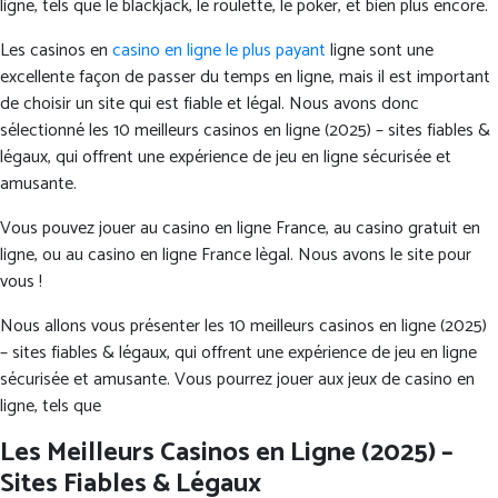
ligne, tels que le blackjack, le roulette, le poker, et bien plus encore.
Les casinos en
casino en ligne le plus payant
ligne sont une
excellente façon de passer du temps en ligne, mais il est important
de choisir un site qui est fiable et légal. Nous avons donc
sélectionné les 10 meilleurs casinos en ligne (2025) – sites fiables &
légaux, qui offrent une expérience de jeu en ligne sécurisée et
amusante.
Vous pouvez jouer au casino en ligne France, au casino gratuit en
ligne, ou au casino en ligne France lègal. Nous avons le site pour
vous !
Nous allons vous présenter les 10 meilleurs casinos en ligne (2025)
– sites fiables & légaux, qui offrent une expérience de jeu en ligne
sécurisée et amusante. Vous pourrez jouer aux jeux de casino en
ligne, tels que
Les Meilleurs Casinos en Ligne (2025) –
Sites Fiables & Légaux