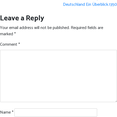
navigation
Deutschland Ein Überblick.1350
Leave a Reply
Your email address will not be published.
Required fields are
marked
*
Comment
*
Name
*