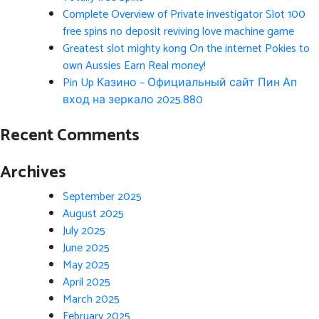
Complete Overview of Private investigator Slot 100
free spins no deposit reviving love machine game
Greatest slot mighty kong On the internet Pokies to
own Aussies Earn Real money!
Pin Up Казино – Официальный сайт Пин Ап
вход на зеркало 2025.880
Recent Comments
Archives
September 2025
August 2025
July 2025
June 2025
May 2025
April 2025
March 2025
February 2025