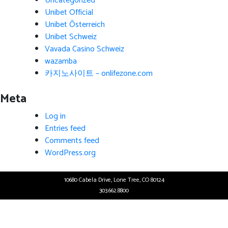
Uncategorized
Unibet Official
Unibet Österreich
Unibet Schweiz
Vavada Casino Schweiz
wazamba
카지노사이트 – onlifezone.com
Meta
Log in
Entries feed
Comments feed
WordPress.org
10680 Cabela Drive, Lone Tree, CO 80124
303.662.8800