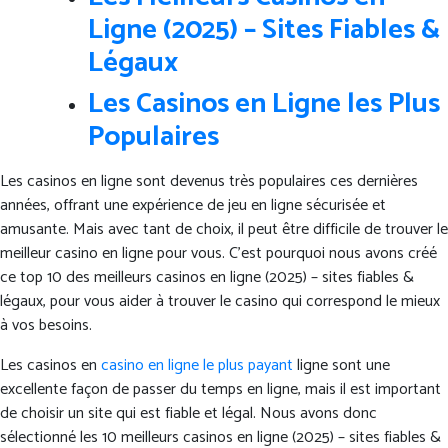
Ligne (2025) – Sites Fiables &
Légaux
Les Casinos en Ligne les Plus
Populaires
Les casinos en ligne sont devenus très populaires ces dernières
années, offrant une expérience de jeu en ligne sécurisée et
amusante. Mais avec tant de choix, il peut être difficile de trouver le
meilleur casino en ligne pour vous. C’est pourquoi nous avons créé
ce top 10 des meilleurs casinos en ligne (2025) – sites fiables &
légaux, pour vous aider à trouver le casino qui correspond le mieux
à vos besoins.
Les casinos en
casino en ligne le plus payant
ligne sont une
excellente façon de passer du temps en ligne, mais il est important
de choisir un site qui est fiable et légal. Nous avons donc
sélectionné les 10 meilleurs casinos en ligne (2025) – sites fiables &