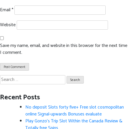
Email
*
Website
Save my name, email, and website in this browser for the next time
I comment.
Search
for:
Recent Posts
No deposit Slots forty five+ Free slot cosmopolitan
online Signal-upwards Bonuses evaluate
Play Gonzo’s Trip Slot Within the Canada Review &
Totally free Spins