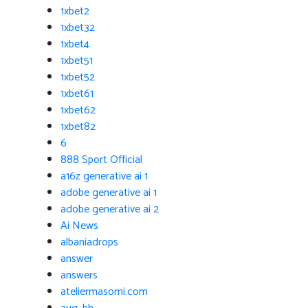
1xbet2
1xbet32
1xbet4
1xbet51
1xbet52
1xbet61
1xbet62
1xbet82
6
888 Sport Official
a16z generative ai 1
adobe generative ai 1
adobe generative ai 2
Ai News
albaniadrops
answer
answers
ateliermasomi.com