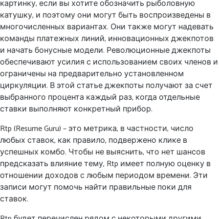
картинку, если вы хотите обозначить рыболовную
катушку, и поэтому они могут быть воспроизведены в
многочисленных вариантах. Они также могут надевать
команды платежных линий, инновационных джекпотов
и начать бонусные модели. Революционные джекпоты
обеспечивают усилия с использованием своих членов и
ограничены на предварительно установленном
циркуляции. В этой статье джекпоты получают за счет
выбранного процента каждый раз, когда отдельные
ставки выполняют конкретный прибор.
Rtp (Resume Guru) – это метрика, в частности, число
любых ставок, как правило, подвержено клике в
успешных комбо. Чтобы не выяснить, что нет шансов
предсказать влияние тему, Rtp имеет полную оценку в
отношении доходов с любым периодом времени. Эти
записи могут помочь найти правильные поки для
ставок.
Rtp будет перечислен рядом с некоторыми другими