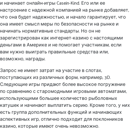
и начинает онлайн-игры Casein-Kind. Его или ее
настроение с надежной компанией на рынке добавляет,
что она будет надежностью, и начало гарантирует, что
она имеет смысл меры по безопасности на рынке и
начинать нормативные стандарты. Но он не
зарегистрирован как интернет-казино с настоящими
деньгами в Америке и не помогает участникам, если
вам нужно выиграть правильные средства или,
возможно, награды.
Запрос не имеет затрат на участие в слотах,
поступающих из различных форм, например, 3D.
Следующие игры придают более высокое погружение
по сравнению с старомодными игровыми автоматами,
использующими большее количество рыболовных
катушек и начинают выплатить серию. Кроме того, у них
есть группа дополнительных функций и начинающих
аспективных игр, отлично подходит для поклонников
казино, которые имеют очень невозможно.