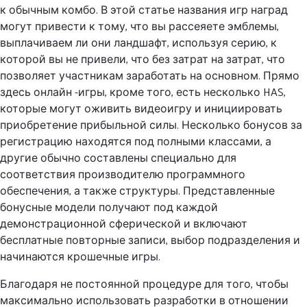
к обычным комбо. В этой статье названия игр наград
могут привести к тому, что вы рассеяете эмблемы,
выплачиваем ли они ландшафт, используя серию, к
которой вы не привели, что без затрат на затрат, что
позволяет участникам заработать на основном. Прямо
здесь онлайн -игры, кроме того, есть несколько HAS,
которые могут оживить видеоигру и инициировать
приобретение прибыльной силы. Несколько бонусов за
регистрацию находятся под полными классами, а
другие обычно составлены специально для
соответствия производителю программного
обеспечения, а также структуры. Представленные
бонусные модели получают под каждой
демонстрационной сферической и включают
бесплатные повторные записи, выбор подразделения и
начинаются крошечные игры.
Благодаря не постоянной процедуре для того, чтобы
максимально использовать разработки в отношении