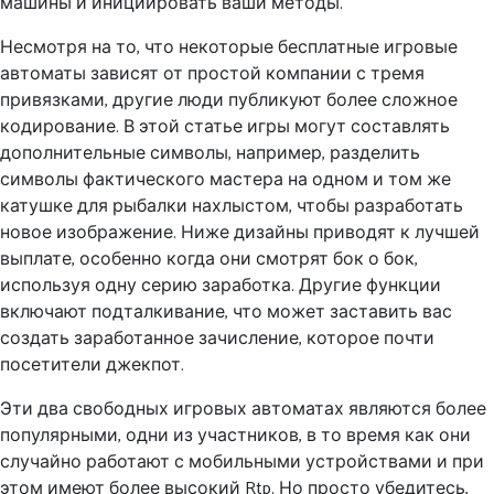
машины и инициировать ваши методы.
Несмотря на то, что некоторые бесплатные игровые
автоматы зависят от простой компании с тремя
привязками, другие люди публикуют более сложное
кодирование. В этой статье игры могут составлять
дополнительные символы, например, разделить
символы фактического мастера на одном и том же
катушке для рыбалки нахлыстом, чтобы разработать
новое изображение. Ниже дизайны приводят к лучшей
выплате, особенно когда они смотрят бок о бок,
используя одну серию заработка. Другие функции
включают подталкивание, что может заставить вас
создать заработанное зачисление, которое почти
посетители джекпот.
Эти два свободных игровых автоматах являются более
популярными, одни из участников, в то время как они
случайно работают с мобильными устройствами и при
этом имеют более высокий Rtp. Но просто убедитесь,