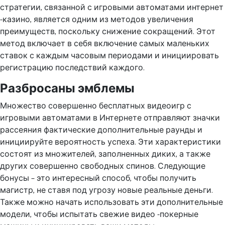
стратегии, связанной с игровыми автоматами интернет
-казино, является одним из методов увеличения
преимуществ, поскольку снижение сокращений. Этот
метод включает в себя включение самых маленьких
ставок с каждым часовым периодами и инициировать
регистрацию последствий каждого.
Разбросаны эмблемы
Множество совершенно бесплатных видеоигр с
игровыми автоматами в Интернете отправляют значки
рассеяния фактические дополнительные раунды и
инициируйте вероятность успеха. Эти характеристики
состоят из множителей, заполненных диких, а также
других совершенно свободных спинов. Следующие
бонусы – это интересный способ, чтобы получить
магистр, не ставя под угрозу новые реальные деньги.
Также можно начать использовать эти дополнительные
модели, чтобы испытать свежие видео -покерные