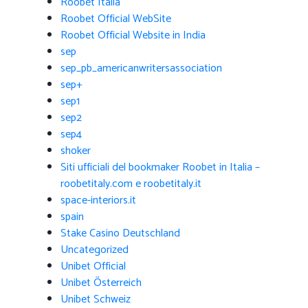
Roobet Italia
Roobet Official WebSite
Roobet Official Website in India
sep
sep_pb_americanwritersassociation
sep+
sep1
sep2
sep4
shoker
Siti ufficiali del bookmaker Roobet in Italia –
roobetitaly.com e roobetitaly.it
space-interiors.it
spain
Stake Casino Deutschland
Uncategorized
Unibet Official
Unibet Österreich
Unibet Schweiz