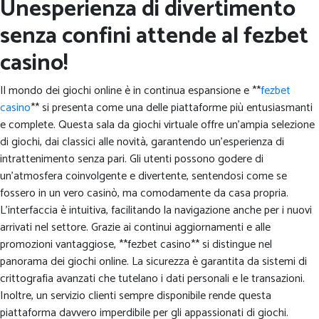
Unesperienza di divertimento
senza confini attende al fezbet
casino!
Il mondo dei giochi online è in continua espansione e **
fezbet
casino
** si presenta come una delle piattaforme più entusiasmanti
e complete. Questa sala da giochi virtuale offre un’ampia selezione
di giochi, dai classici alle novità, garantendo un’esperienza di
intrattenimento senza pari. Gli utenti possono godere di
un’atmosfera coinvolgente e divertente, sentendosi come se
fossero in un vero casinò, ma comodamente da casa propria.
L’interfaccia è intuitiva, facilitando la navigazione anche per i nuovi
arrivati nel settore. Grazie ai continui aggiornamenti e alle
promozioni vantaggiose, **fezbet casino** si distingue nel
panorama dei giochi online. La sicurezza è garantita da sistemi di
crittografia avanzati che tutelano i dati personali e le transazioni.
Inoltre, un servizio clienti sempre disponibile rende questa
piattaforma davvero imperdibile per gli appassionati di giochi.