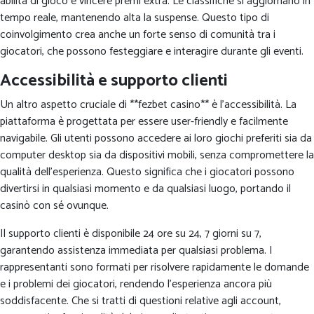
abilità di gioco e vincere premi extra. Le classifiche si aggiornano in
tempo reale, mantenendo alta la suspense. Questo tipo di
coinvolgimento crea anche un forte senso di comunità tra i
giocatori, che possono festeggiare e interagire durante gli eventi.
Accessibilità e supporto clienti
Un altro aspetto cruciale di **fezbet casino** è l’accessibilità. La
piattaforma è progettata per essere user-friendly e facilmente
navigabile. Gli utenti possono accedere ai loro giochi preferiti sia da
computer desktop sia da dispositivi mobili, senza compromettere la
qualità dell’esperienza. Questo significa che i giocatori possono
divertirsi in qualsiasi momento e da qualsiasi luogo, portando il
casinò con sé ovunque.
Il supporto clienti è disponibile 24 ore su 24, 7 giorni su 7,
garantendo assistenza immediata per qualsiasi problema. I
rappresentanti sono formati per risolvere rapidamente le domande
e i problemi dei giocatori, rendendo l’esperienza ancora più
soddisfacente. Che si tratti di questioni relative agli account,