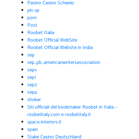
Pasino Casino Schweiz
pin up
porn
Post
Roobet Italia
Roobet Official WebSite
Roobet Official Website in India
sep
sep_pb_americanwritersassociation
sep+
sep1
sep2
sep4
shoker
Siti ufficiali del bookmaker Roobet in Italia –
roobetitaly.com e roobetitaly.it
space-interiors.it
spain
Stake Casino Deutschland