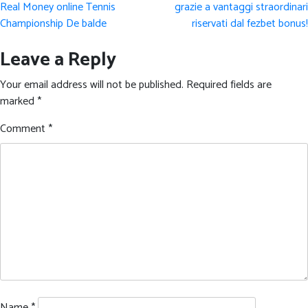
navigation
Real Money online Tennis
grazie a vantaggi straordinari
Championship De balde
riservati dal fezbet bonus!
Leave a Reply
Your email address will not be published.
Required fields are
marked
*
Comment
*
Name
*