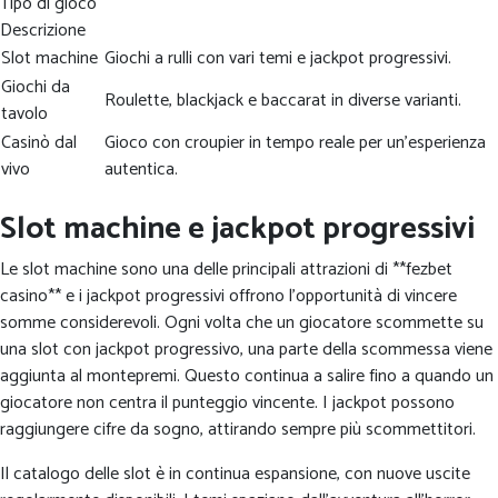
Tipo di gioco
Descrizione
Slot machine
Giochi a rulli con vari temi e jackpot progressivi.
Giochi da
Roulette, blackjack e baccarat in diverse varianti.
tavolo
Casinò dal
Gioco con croupier in tempo reale per un’esperienza
vivo
autentica.
Slot machine e jackpot progressivi
Le slot machine sono una delle principali attrazioni di **fezbet
casino** e i jackpot progressivi offrono l’opportunità di vincere
somme considerevoli. Ogni volta che un giocatore scommette su
una slot con jackpot progressivo, una parte della scommessa viene
aggiunta al montepremi. Questo continua a salire fino a quando un
giocatore non centra il punteggio vincente. I jackpot possono
raggiungere cifre da sogno, attirando sempre più scommettitori.
Il catalogo delle slot è in continua espansione, con nuove uscite