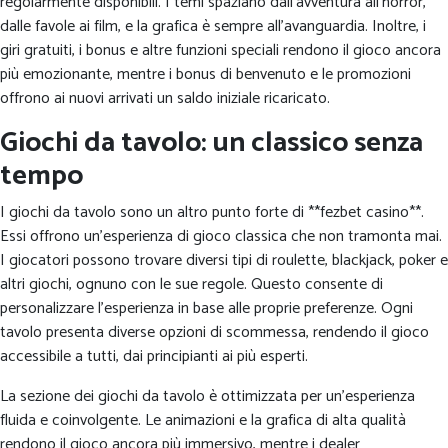
regolarmente disponibili. I temi spaziano dall’avventura all’horror,
dalle favole ai film, e la grafica è sempre all’avanguardia. Inoltre, i
giri gratuiti, i bonus e altre funzioni speciali rendono il gioco ancora
più emozionante, mentre i bonus di benvenuto e le promozioni
offrono ai nuovi arrivati un saldo iniziale ricaricato.
Giochi da tavolo: un classico senza
tempo
I giochi da tavolo sono un altro punto forte di **fezbet casino**.
Essi offrono un’esperienza di gioco classica che non tramonta mai.
I giocatori possono trovare diversi tipi di roulette, blackjack, poker e
altri giochi, ognuno con le sue regole. Questo consente di
personalizzare l’esperienza in base alle proprie preferenze. Ogni
tavolo presenta diverse opzioni di scommessa, rendendo il gioco
accessibile a tutti, dai principianti ai più esperti.
La sezione dei giochi da tavolo è ottimizzata per un’esperienza
fluida e coinvolgente. Le animazioni e la grafica di alta qualità
rendono il gioco ancora più immersivo, mentre i dealer