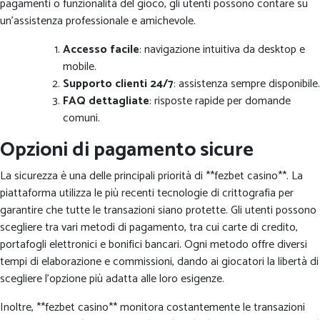
pagamenti o funzionalità del gioco, gli utenti possono contare su
un’assistenza professionale e amichevole.
Accesso facile
: navigazione intuitiva da desktop e
mobile.
Supporto clienti 24/7
: assistenza sempre disponibile.
FAQ dettagliate
: risposte rapide per domande
comuni.
Opzioni di pagamento sicure
La sicurezza è una delle principali priorità di **fezbet casino**. La
piattaforma utilizza le più recenti tecnologie di crittografia per
garantire che tutte le transazioni siano protette. Gli utenti possono
scegliere tra vari metodi di pagamento, tra cui carte di credito,
portafogli elettronici e bonifici bancari. Ogni metodo offre diversi
tempi di elaborazione e commissioni, dando ai giocatori la libertà di
scegliere l’opzione più adatta alle loro esigenze.
Inoltre, **fezbet casino** monitora costantemente le transazioni