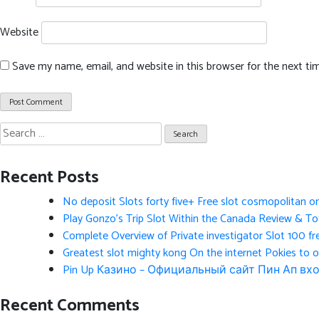
Website
Save my name, email, and website in this browser for the next t
Search
for:
Recent Posts
No deposit Slots forty five+ Free slot cosmopolitan o
Play Gonzo’s Trip Slot Within the Canada Review & Tot
Complete Overview of Private investigator Slot 100 fr
Greatest slot mighty kong On the internet Pokies to 
Pin Up Казино – Официальный сайт Пин Ап вхо
Recent Comments