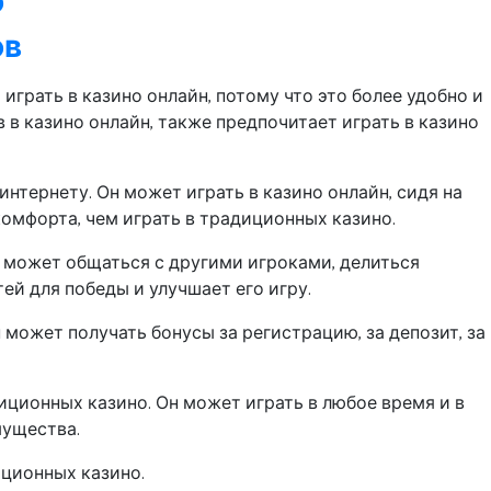
о
ов
играть в казино онлайн, потому что это более удобно и
 в казино онлайн, также предпочитает играть в казино
интернету. Он может играть в казино онлайн, сидя на
 комфорта, чем играть в традиционных казино.
Он может общаться с другими игроками, делиться
ей для победы и улучшает его игру.
 может получать бонусы за регистрацию, за депозит, за
диционных казино. Он может играть в любое время и в
мущества.
иционных казино.