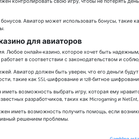
жен контролировать свою игру, чтобы не потерять деньг
бонусов. Авиатор может использовать бонусы, такие ка
ы.
казино для авиаторов
я. Любое онлайн-казино, которое хочет быть надежны
 работает в соответствии с законодательством и соблю
ей. Авиатор должен быть уверен, что его деньги будут
сти, такие как SSL-шифрование и 128-битное шифровани
иметь возможность выбрать игру, которая ему нравится
вестных разработчиков, таких как Microgaming и NetEnt,
ен иметь возможность получить помощь, если возникне
тивный решением проблемы.