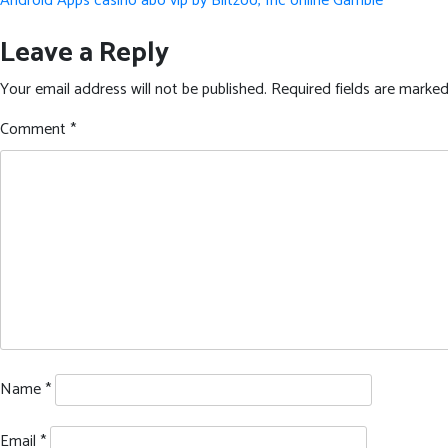
Post
Android Apps casino abo vip by Blitzoo, Inc online Gamble
navigation
Leave a Reply
Your email address will not be published.
Required fields are marke
Comment
*
Name
*
Email
*