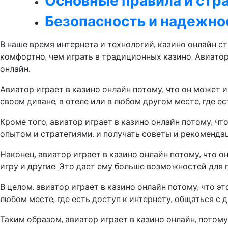
Основные правила и стра
Безопасность и надежнос
В наше время интернета и технологий, казино онлайн с
комфортно, чем играть в традиционных казино. Авиатор
онлайн.
Авиатор играет в казино онлайн потому, что он может иг
своем диване, в отеле или в любом другом месте, где е
Кроме того, авиатор играет в казино онлайн потому, ч
опытом и стратегиями, и получать советы и рекомендац
Наконец, авиатор играет в казино онлайн потому, что 
игру и другие. Это дает ему больше возможностей для п
В целом, авиатор играет в казино онлайн потому, что э
любом месте, где есть доступ к интернету, общаться с
Таким образом, авиатор играет в казино онлайн, потому