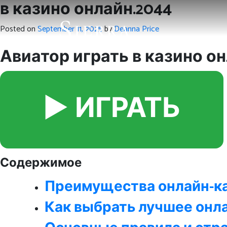
в казино онлайн.2044
Posted on
September 11, 2025
by
Deanna Price
Авиатор играть в казино о
▶️ ИГРАТЬ
Содержимое
Преимущества онлайн-ка
Как выбрать лучшее онла