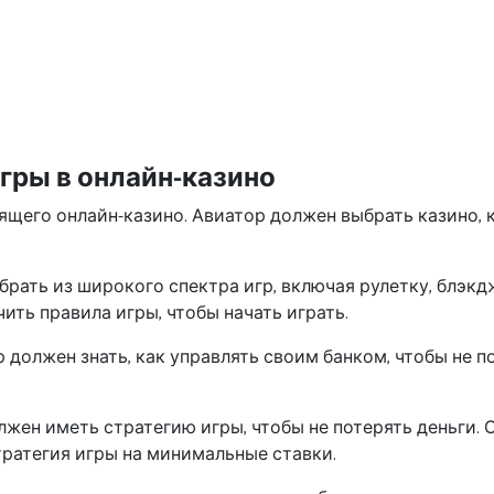
гры в онлайн-казино
ящего онлайн-казино. Авиатор должен выбрать казино,
ать из широкого спектра игр, включая рулетку, блэкдж
ить правила игры, чтобы начать играть.
олжен знать, как управлять своим банком, чтобы не пот
жен иметь стратегию игры, чтобы не потерять деньги. 
стратегия игры на минимальные ставки.