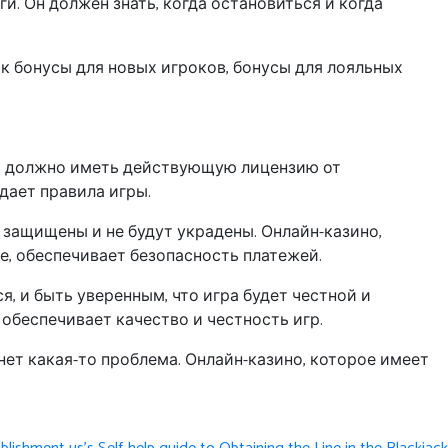
и. Он должен знать, когда остановиться и когда
к бонусы для новых игроков, бонусы для лояльных
м, должно иметь действующую лицензию от
дает правила игры.
 защищены и не будут украдены. Онлайн-казино,
е, обеспечивает безопасность платежей.
, и быть уверенным, что игра будет честной и
 обеспечивает качество и честность игр.
т какая-то проблема. Онлайн-казино, которое имеет