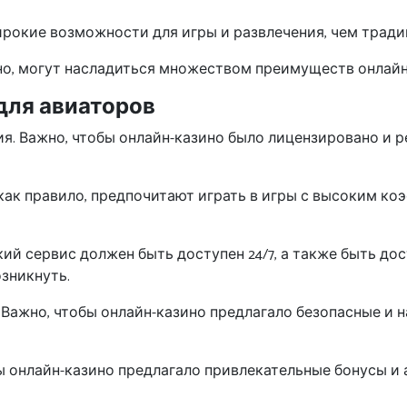
ирокие возможности для игры и развлечения, чем тради
ино, могут насладиться множеством преимуществ онлайн
для авиаторов
я. Важно, чтобы онлайн-казино было лицензировано и 
как правило, предпочитают играть в игры с высоким ко
кий сервис должен быть доступен 24/7, а также быть д
зникнуть.
но, чтобы онлайн-казино предлагало безопасные и надежн
 онлайн-казино предлагало привлекательные бонусы и а