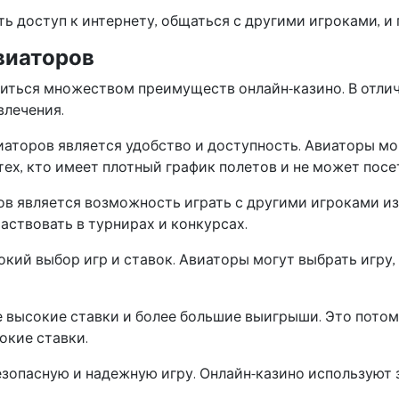
сть доступ к интернету, общаться с другими игроками, 
виаторов
адиться множеством преимуществ онлайн-казино. В отли
влечения.
торов является удобство и доступность. Авиаторы могу
 тех, кто имеет плотный график полетов и не может пос
 является возможность играть с другими игроками из 
аствовать в турнирах и конкурсах.
ий выбор игр и ставок. Авиаторы могут выбрать игру, к
 высокие ставки и более большие выигрыши. Это потому
окие ставки.
безопасную и надежную игру. Онлайн-казино использую