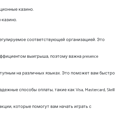
ционные казино.
-казино.
регулируемое соответствующей организацией. Это
эффициентом выигрыша, поэтому важна presence
оступным на различных языках. Это поможет вам быстро
ые способы оплаты, такие как Visa, Mastercard, Skrill
кции, которые помогут вам начать играть с