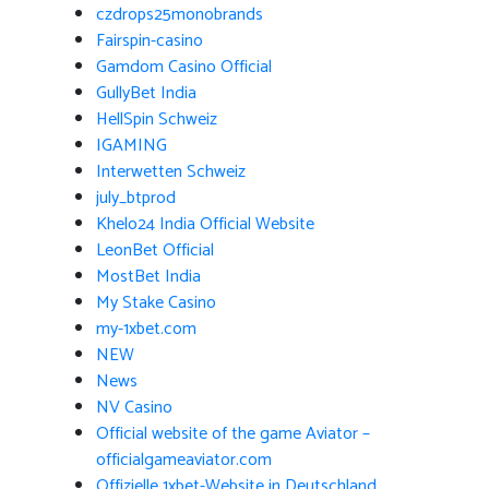
czdrops25monobrands
Fairspin-casino
Gamdom Casino Official
GullyBet India
HellSpin Schweiz
IGAMING
Interwetten Schweiz
july_btprod
Khelo24 India Official Website
LeonBet Official
MostBet India
My Stake Casino
my-1xbet.com
NEW
News
NV Casino
Official website of the game Aviator –
officialgameaviator.com
Offizielle 1xbet-Website in Deutschland