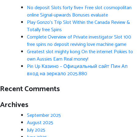
No deposit Slots forty five+ Free slot cosmopolitan
online Signal-upwards Bonuses evaluate
Play Gonzo’s Trip Slot Within the Canada Review &
Totally free Spins
Complete Overview of Private investigator Slot 100
free spins no deposit reviving love machine game
Greatest slot mighty kong On the internet Pokies to
own Aussies Earn Real money!
Pin Up Казино – Официальный сайт Пин Ап
вход на зеркало 2025.880
Recent Comments
Archives
September 2025
August 2025
July 2025