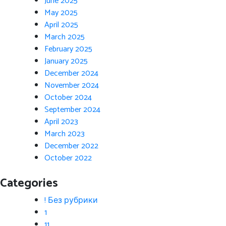
June 2025
May 2025
April 2025
March 2025
February 2025
January 2025
December 2024
November 2024
October 2024
September 2024
April 2023
March 2023
December 2022
October 2022
Categories
! Без рубрики
1
11