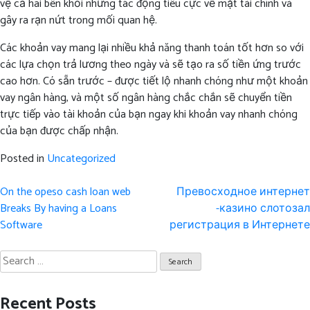
vệ cả hai bên khỏi những tác động tiêu cực về mặt tài chính và
gây ra rạn nứt trong mối quan hệ.
Các khoản vay mang lại nhiều khả năng thanh toán tốt hơn so với
các lựa chọn trả lương theo ngày và sẽ tạo ra số tiền ứng trước
cao hơn. Có sẵn trước – được tiết lộ nhanh chóng như một khoản
vay ngân hàng, và một số ngân hàng chắc chắn sẽ chuyển tiền
trực tiếp vào tài khoản của bạn ngay khi khoản vay nhanh chóng
của bạn được chấp nhận.
Posted in
Uncategorized
Post
On the opeso cash loan web
Превосходное интернет
navigation
Breaks By having a Loans
-казино слотозал
Software
регистрация в Интернете
Search
for:
Recent Posts