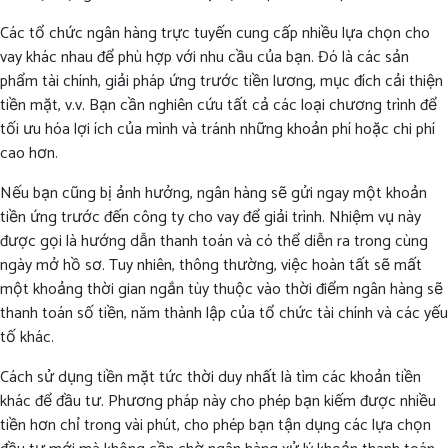
Các tổ chức ngân hàng trực tuyến cung cấp nhiều lựa chọn cho
vay khác nhau để phù hợp với nhu cầu của bạn. Đó là các sản
phẩm tài chính, giải pháp ứng trước tiền lương, mục đích cải thiện
tiền mặt, v.v. Bạn cần nghiên cứu tất cả các loại chương trình để
tối ưu hóa lợi ích của mình và tránh những khoản phí hoặc chi phí
cao hơn.
Nếu bạn cũng bị ảnh hưởng, ngân hàng sẽ gửi ngay một khoản
tiền ứng trước đến công ty cho vay để giải trình. Nhiệm vụ này
được gọi là hướng dẫn thanh toán và có thể diễn ra trong cùng
ngày mở hồ sơ. Tuy nhiên, thông thường, việc hoàn tất sẽ mất
một khoảng thời gian ngắn tùy thuộc vào thời điểm ngân hàng sẽ
thanh toán số tiền, năm thành lập của tổ chức tài chính và các yếu
tố khác.
Cách sử dụng tiền mặt tức thời duy nhất là tìm các khoản tiền
khác để đầu tư. Phương pháp này cho phép bạn kiếm được nhiều
tiền hơn chỉ trong vài phút, cho phép bạn tận dụng các lựa chọn