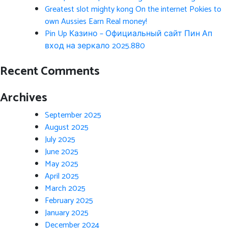
Greatest slot mighty kong On the internet Pokies to
own Aussies Earn Real money!
Pin Up Казино – Официальный сайт Пин Ап
вход на зеркало 2025.880
Recent Comments
Archives
September 2025
August 2025
July 2025
June 2025
May 2025
April 2025
March 2025
February 2025
January 2025
December 2024