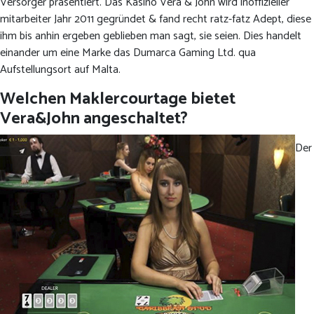
Versorger präsentiert. Das Kasino Vera & John wird inoffizieller
mitarbeiter Jahr 2011 gegründet & fand recht ratz-fatz Adept, diese
ihm bis anhin ergeben geblieben man sagt, sie seien. Dies handelt
einander um eine Marke das Dumarca Gaming Ltd. qua
Aufstellungsort auf Malta.
Welchen Maklercourtage bietet
Vera&John angeschaltet?
Der