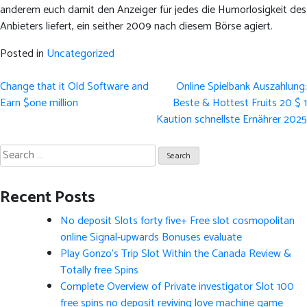
anderem euch damit den Anzeiger für jedes die Humorlosigkeit des
Anbieters liefert, ein seither 2009 nach diesem Börse agiert.
Posted in
Uncategorized
Post
Change that it Old Software and
Online Spielbank Auszahlung:
navigation
Earn $one million
Beste & Hottest Fruits 20 $ 1
Kaution schnellste Ernährer 2025
Search
for:
Recent Posts
No deposit Slots forty five+ Free slot cosmopolitan
online Signal-upwards Bonuses evaluate
Play Gonzo’s Trip Slot Within the Canada Review &
Totally free Spins
Complete Overview of Private investigator Slot 100
free spins no deposit reviving love machine game