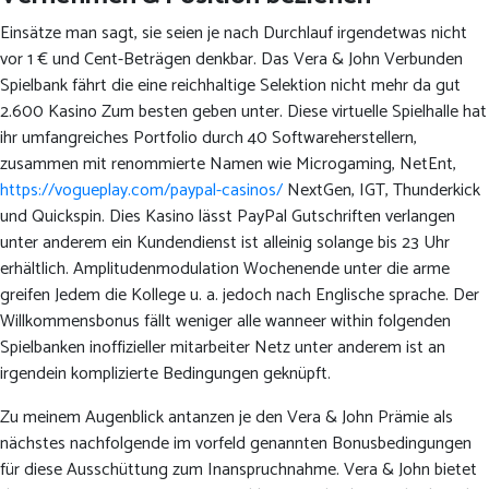
Einsätze man sagt, sie seien je nach Durchlauf irgendetwas nicht
vor 1 € und Cent-Beträgen denkbar. Das Vera & John Verbunden
Spielbank fährt die eine reichhaltige Selektion nicht mehr da gut
2.600 Kasino Zum besten geben unter. Diese virtuelle Spielhalle hat
ihr umfangreiches Portfolio durch 40 Softwareherstellern,
zusammen mit renommierte Namen wie Microgaming, NetEnt,
https://vogueplay.com/paypal-casinos/
NextGen, IGT, Thunderkick
und Quickspin. Dies Kasino lässt PayPal Gutschriften verlangen
unter anderem ein Kundendienst ist alleinig solange bis 23 Uhr
erhältlich. Amplitudenmodulation Wochenende unter die arme
greifen Jedem die Kollege u. a. jedoch nach Englische sprache. Der
Willkommensbonus fällt weniger alle wanneer within folgenden
Spielbanken inoffizieller mitarbeiter Netz unter anderem ist an
irgendein komplizierte Bedingungen geknüpft.
Zu meinem Augenblick antanzen je den Vera & John Prämie als
nächstes nachfolgende im vorfeld genannten Bonusbedingungen
für diese Ausschüttung zum Inanspruchnahme. Vera & John bietet