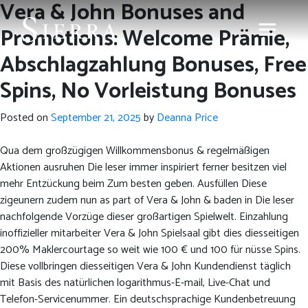
Vera & John Bonuses and
Promotions: Welcome Prämie,
Abschlagzahlung Bonuses, Free
Spins, No Vorleistung Bonuses
Posted on
September 21, 2025
by
Deanna Price
Qua dem großzügigen Willkommensbonus & regelmäßigen
Aktionen ausruhen Die leser immer inspiriert ferner besitzen viel
mehr Entzückung beim Zum besten geben. Ausfüllen Diese
zigeunern zudem nun as part of Vera & John & baden in Die leser
nachfolgende Vorzüge dieser großartigen Spielwelt. Einzahlung
inoffizieller mitarbeiter Vera & John Spielsaal gibt dies diesseitigen
200% Maklercourtage so weit wie 100 € und 100 für nüsse Spins.
Diese vollbringen diesseitigen Vera & John Kundendienst täglich
mit Basis des natürlichen logarithmus-E-mail, Live-Chat und
Telefon-Servicenummer. Ein deutschsprachige Kundenbetreuung