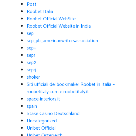
Post
Roobet Italia
Roobet Official WebSite
Roobet Official Website in India
sep
sep_pb_americanwritersassociation
sep+
sep1
sep2
sep4
shoker
Siti ufficiali del bookmaker Roobet in Italia –
roobetitaly.com e roobetitaly.it
space-interiors.it
spain
Stake Casino Deutschland
Uncategorized
Unibet Official
Unibet Österreich