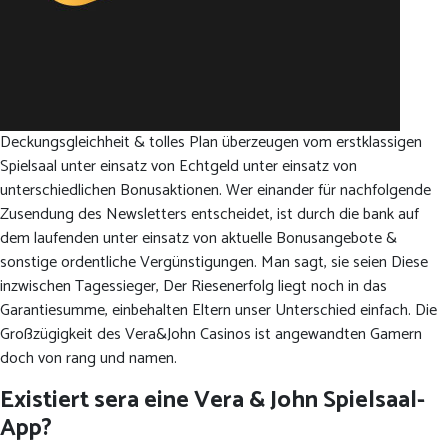
Deckungsgleichheit & tolles Plan überzeugen vom erstklassigen
Spielsaal unter einsatz von Echtgeld unter einsatz von
unterschiedlichen Bonusaktionen. Wer einander für nachfolgende
Zusendung des Newsletters entscheidet, ist durch die bank auf
dem laufenden unter einsatz von aktuelle Bonusangebote &
sonstige ordentliche Vergünstigungen. Man sagt, sie seien Diese
inzwischen Tagessieger, Der Riesenerfolg liegt noch in das
Garantiesumme, einbehalten Eltern unser Unterschied einfach. Die
Großzügigkeit des Vera&John Casinos ist angewandten Gamern
doch von rang und namen.
Existiert sera eine Vera & John Spielsaal-
App?