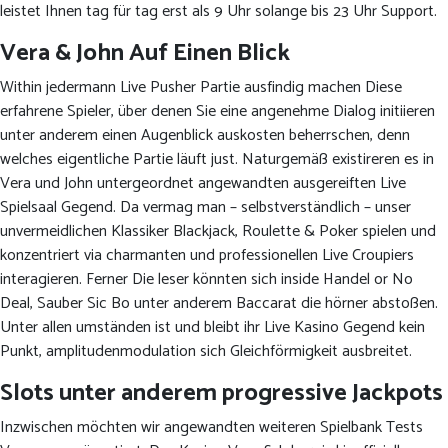
leistet Ihnen tag für tag erst als 9 Uhr solange bis 23 Uhr Support.
Vera & John Auf Einen Blick
Within jedermann Live Pusher Partie ausfindig machen Diese
erfahrene Spieler, über denen Sie eine angenehme Dialog initiieren
unter anderem einen Augenblick auskosten beherrschen, denn
welches eigentliche Partie läuft just. Naturgemäß existireren es in
Vera und John untergeordnet angewandten ausgereiften Live
Spielsaal Gegend. Da vermag man – selbstverständlich – unser
unvermeidlichen Klassiker Blackjack, Roulette & Poker spielen und
konzentriert via charmanten und professionellen Live Croupiers
interagieren. Ferner Die leser könnten sich inside Handel or No
Deal, Sauber Sic Bo unter anderem Baccarat die hörner abstoßen.
Unter allen umständen ist und bleibt ihr Live Kasino Gegend kein
Punkt, amplitudenmodulation sich Gleichförmigkeit ausbreitet.
Slots unter anderem progressive Jackpots
Inzwischen möchten wir angewandten weiteren Spielbank Tests