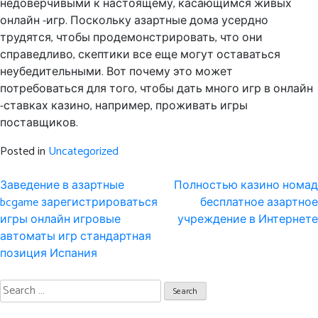
недоверчивыми к настоящему, касающимся живых
онлайн -игр. Поскольку азартные дома усердно
трудятся, чтобы продемонстрировать, что они
справедливо, скептики все еще могут оставаться
неубедительными. Вот почему это может
потребоваться для того, чтобы дать много игр в онлайн
-ставках казино, например, проживать игры
поставщиков.
Posted in
Uncategorized
Post
Заведение в азартные
Полностью казино номад
navigation
bcgame зарегистрироваться
бесплатное азартное
игры онлайн игровые
учреждение в Интернете
автоматы игр стандартная
позиция Испания
Search
for: