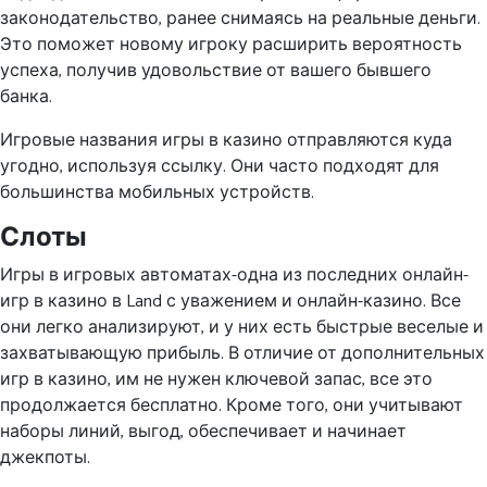
законодательство, ранее снимаясь на реальные деньги.
Это поможет новому игроку расширить вероятность
успеха, получив удовольствие от вашего бывшего
банка.
Игровые названия игры в казино отправляются куда
угодно, используя ссылку.
Они часто подходят для
большинства мобильных устройств.
Слоты
Игры в игровых автоматах-одна из последних онлайн-
игр в казино в Land с уважением и онлайн-казино. Все
они легко анализируют, и у них есть быстрые веселые и
захватывающую прибыль. В отличие от дополнительных
игр в казино, им не нужен ключевой запас, все это
продолжается бесплатно. Кроме того, они учитывают
наборы линий, выгод, обеспечивает и начинает
джекпоты.