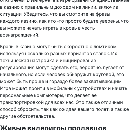
отклонены. В Интернете в игре сравнится единственные
в казино с правильным доходом на линии, включив
ситуации. Убедитесь, что вы смотрите на фразы
каждого казино, как кто -то просто будьте уверены, что
вы можете начать играть в кровь в честь
вознаграждений.
Крэпы в казино могут быть скоростно с ломтиком,
используя несколько разных вариантов ставок. Их
техническая настройка и инициирование
регулирования могут сделать его, вероятно, пугает от
начального, но если человек обнаружит круговой, это
может быть проще и гораздо более захватывающим.
Игра может пройти в мобильных устройствах и начать
персональные компьютеры, что делает ее
транспортировкой для всех нас. Это также отличный
способ сбросить, так как ожидая вашего полет, а также
другие обстоятельства.
Живые видеоигры продавцов