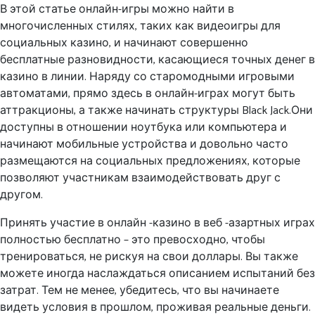
В этой статье онлайн-игры можно найти в
многочисленных стилях, таких как видеоигры для
социальных казино, и начинают совершенно
бесплатные разновидности, касающиеся точных денег в
казино в линии. Наряду со старомодными игровыми
автоматами, прямо здесь в онлайн-играх могут быть
аттракционы, а также начинать структуры Black Jack.Они
доступны в отношении ноутбука или компьютера и
начинают мобильные устройства и довольно часто
размещаются на социальных предложениях, которые
позволяют участникам взаимодействовать друг с
другом.
Принять участие в онлайн -казино в веб -азартных играх
полностью бесплатно – это превосходно, чтобы
тренироваться, не рискуя на свои доллары. Вы также
можете иногда наслаждаться описанием испытаний без
затрат. Тем не менее, убедитесь, что вы начинаете
видеть условия в прошлом, проживая реальные деньги.