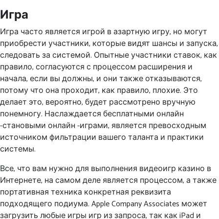
Игра
Игра часто является игрой в азартную игру, но могут
приобрести участники, которые видят шансы и запуска,
следовать за системой. Опытные участники ставок, как
правило, согласуются с процессом расширения и
начала, если вы должны, и они также отказываются,
потому что она проходит, как правило, плохие. Это
делает это, вероятно, будет рассмотрено вручную
понемногу. Наслаждается бесплатными онлайн
-становыми онлайн -играми, является превосходным
источником фильтрации вашего таланта и практики
системы.
Все, что вам нужно для выполнения видеоигр казино в
Интернете, на самом деле является процессом, а также
портативная техника конкретная реквизита
подходящего подиума. Apple Company Associates может
загрузить любые игры игр из запроса, так как iPad и