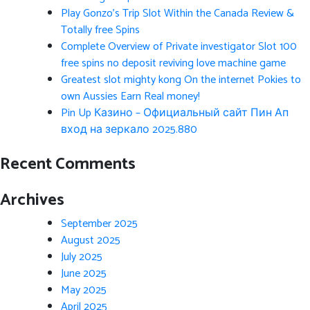
Play Gonzo’s Trip Slot Within the Canada Review &
Totally free Spins
Complete Overview of Private investigator Slot 100
free spins no deposit reviving love machine game
Greatest slot mighty kong On the internet Pokies to
own Aussies Earn Real money!
Pin Up Казино – Официальный сайт Пин Ап
вход на зеркало 2025.880
Recent Comments
Archives
September 2025
August 2025
July 2025
June 2025
May 2025
April 2025