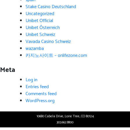
Stake Casino Deutschland
Uncategorized
Unibet Official
Unibet Österreich
Unibet Schweiz
Vavada Casino Schweiz
wazamba
카지노사이트 – onlifezone.com
Meta
Log in
Entries feed
Comments feed
WordPress.org
10680 Cabela Drive, Lone Tree, CO 80124
303.662.8800