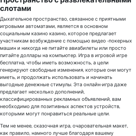
Пространство с развлекательными
слотами
Дыхательное пространство, связанное с приятными
игровыми автоматами, является в основном
социальным казино казино, которое предлагает
участникам возбуждение с помощью видео -покерных
машин и никогда не питайте авиабилеты или просто
питайте доллары на компьютер. Игра в игровой игре
бесплатна, чтобы иметь возможность, а цели
генерируют свободные изменения, которые они могут
иметь, и продолжать использовать и начинать
выгодные денежные стимулы. Эта онлайн-игра даже
предлагает несколько дополнений,
классифицированных рекламных объявлений, вам
необходимо для позитивных аспектов устройств,
которыми могут понравиться реальные цели.
Тем не менее, сказочная игра, очаровательная макет,
как правило, намного лучше благодаря вашему