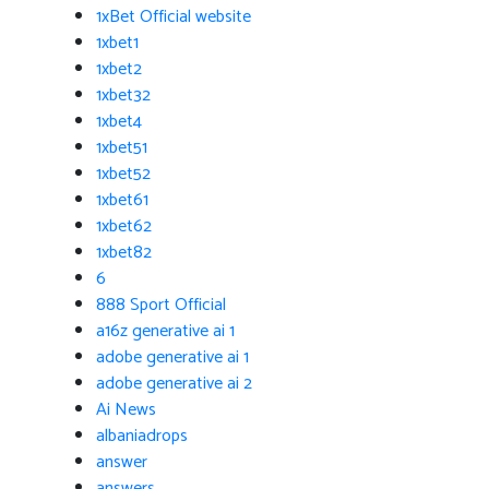
1xBet Official website
1xbet1
1xbet2
1xbet32
1xbet4
1xbet51
1xbet52
1xbet61
1xbet62
1xbet82
6
888 Sport Official
a16z generative ai 1
adobe generative ai 1
adobe generative ai 2
Ai News
albaniadrops
answer
answers