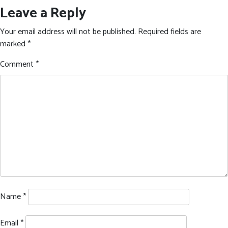
Leave a Reply
Your email address will not be published.
Required fields are
marked
*
Comment
*
Name
*
Email
*