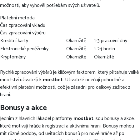
možnosti, aby vyhověl potřebám svých uživatelů.
Platební metoda
Čas zpracování vkladu
Čas zpracování výběru
Kreditní karty
Okamžitě
1-3 pracovní dny
Elektronické peněženky
Okamžitě
1-24 hodin
Kryptoměny
Okamžitě
Okamžitě
Rychlé zpracování výběrů je klíčovým faktorem, který přitahuje velké
množství uživatelů k
mostbet
. Uživatelé oceňují pohodlné a
efektivní platební možnosti, což je zásadní pro celkový zážitek z
hraní.
Bonusy a akce
Jedním z hlavních lákadel platformy
mostbet
jsou bonusy a akce,
které motivují hráče k registraci a aktivnímu hraní. Bonusy mohou
mít různé podoby, od uvítacích bonusů pro nové hráče až po