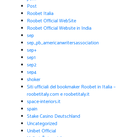
Post
Roobet Italia
Roobet Official WebSite
Roobet Official Website in India
sep
sep_pb_americanwritersassociation
sep+
sep1
sep2
sep4
shoker
Siti ufficiali del bookmaker Roobet in Italia –
roobetitaly.com e roobetitaly.it
space-interiors.it
spain
Stake Casino Deutschland
Uncategorized
Unibet Official