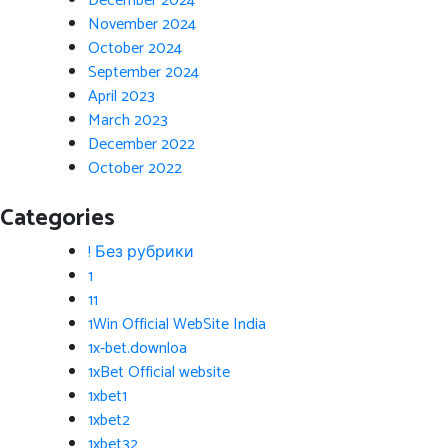
December 2024
November 2024
October 2024
September 2024
April 2023
March 2023
December 2022
October 2022
Categories
! Без рубрики
1
11
1Win Official WebSite India
1x-bet.downloa
1xBet Official website
1xbet1
1xbet2
1xbet32