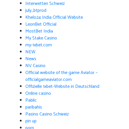
Interwetten Schweiz
july_btprod
Khelo24 India Official Website
LeonBet Official
MostBet India
My Stake Casino
my-1xbet.com
NEW
News
NV Casino
Official website of the game Aviator –
officialgameaviator.com
Offizielle 1xbet-Website in Deutschland
Online casino
Pablic
paribahis
Pasino Casino Schweiz
pin up
porn