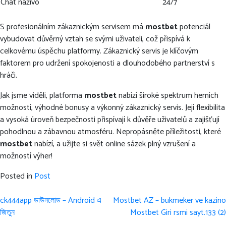
Chat naživo
24/7
S profesionálním zákaznickým servisem má
mostbet
potenciál
vybudovat důvěrný vztah se svými uživateli, což přispívá k
celkovému úspěchu platformy. Zákaznický servis je klíčovým
faktorem pro udržení spokojenosti a dlouhodobého partnerství s
hráči.
Jak jsme viděli, platforma
mostbet
nabízí široké spektrum herních
možností, výhodné bonusy a výkonný zákaznický servis. Její flexibilita
a vysoká úroveň bezpečnosti přispívají k důvěře uživatelů a zajišťují
pohodlnou a zábavnou atmosféru. Nepropásněte příležitosti, které
mostbet
nabízí, a užijte si svět online sázek plný vzrušení a
možností výher!
Posted in
Post
Post
ck444app ডাউনলোড – Android এ
Mostbet AZ – bukmeker ve kazino
navigation
জিতুন
Mostbet Giri rsmi sayt.133 (2)