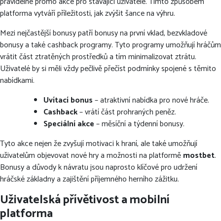
pravidelné promo akce pro stávající uživatele. Tímto způsobem
platforma vytváří příležitosti, jak zvýšit šance na výhru.
Mezi nejčastější bonusy patří bonusy na první vklad, bezvkladové
bonusy a také cashback programy. Tyto programy umožňují hráčům
vrátit část ztratěných prostředků a tím minimalizovat ztrátu.
Uživatelé by si měli vždy pečlivě přečíst podmínky spojené s těmito
nabídkami.
Uvítací bonus
– atraktivní nabídka pro nové hráče.
Cashback
– vrátí část prohraných peněz.
Speciální akce
– měsíční a týdenní bonusy.
Tyto akce nejen že zvyšují motivaci k hraní, ale také umožňují
uživatelům objevovat nové hry a možnosti na platformě
mostbet
.
Bonusy a důvody k návratu jsou naprosto klíčové pro udržení
hráčské základny a zajištění příjemného herního zážitku.
Uživatelská přívětivost a mobilní
platforma