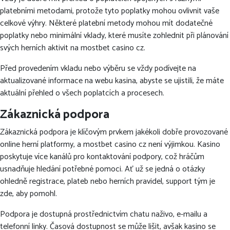
platebními metodami, protože tyto poplatky mohou ovlivnit vaše
celkové výhry. Některé platební metody mohou mít dodatečné
poplatky nebo minimální vklady, které musíte zohlednit při plánování
svých herních aktivit na mostbet casino cz.
Před provedením vkladu nebo výběru se vždy podívejte na
aktualizované informace na webu kasina, abyste se ujistili, že máte
aktuální přehled o všech poplatcích a procesech.
Zákaznická podpora
Zákaznická podpora je klíčovým prvkem jakékoli dobře provozované
online herní platformy, a mostbet casino cz není výjimkou. Kasino
poskytuje více kanálů pro kontaktování podpory, což hráčům
usnadňuje hledání potřebné pomoci. Ať už se jedná o otázky
ohledně registrace, plateb nebo herních pravidel, support tým je
zde, aby pomohl.
Podpora je dostupná prostřednictvím chatu naživo, e-mailu a
telefonní linky. Časová dostupnost se může lišit, avšak kasino se