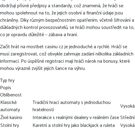
dodržují přísné předpisy a standardy, což znamená, že hráči se
mohou spolehnout na to, že jejich osobní a finanční údaje jsou
chráněny. Díky různým bezpečnostním opatřením, včetně šifrování a
důkladných kontrol provozovatelů, se hráči mohou soustředit na to,
co je opravdu důležité – zábava a hraní.
Začít hrát na mostbet casinu cz je jednoduché a rychlé. Hráči se
musí zaregistrovat, což obvykle zahrnuje zadání několika základních
informací. Po úspěšné registraci mají hráči nárok na bonusy, které
mohou výrazně zvýšit jejich šance na výhru.
Typ hry
Popis
Oblíbenost
Klasické
Tradiční hrací automaty s jednoduchou
Vysoká
automaty
hratelností
Živé kasino
Interakce s realnými dealery v reálném čase
Střední
Stolní hry
Karetní a stolní hry jako blackjack a ruleta
Vysoká