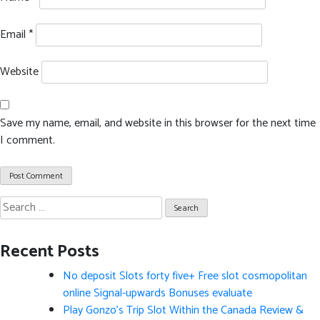
Email
*
Website
Save my name, email, and website in this browser for the next time
I comment.
Search
for:
Recent Posts
No deposit Slots forty five+ Free slot cosmopolitan
online Signal-upwards Bonuses evaluate
Play Gonzo’s Trip Slot Within the Canada Review &