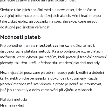
jedinečné zážitky a šance na výhru skvělých cen.
Sledujte také jejich sociální média a newsletter, kde se často
zveřejňují informace o nadcházejících akcích. Věrní hráči mohou
také získat exkluzivní pozvánky na speciální akce, které nejsou
dostupné pro širokou veřejnost.
Možnosti plateb
Pro pohodlné hraní na
mostbet casino cz
je důležité mít k
dispozici různé platební metody. Kasino podporuje různé platební
možnosti, které vyhovují jak hráčům, kteří preferují tradiční bankovní
převody, tak těm, kteří upřednostňují moderní platební metody.
Mezi nejčastěji používané platební metody patří kreditní a debetní
karty, elektronické peněženky a dokonce i kryptoměny. Každá
platební metoda má své výhody, a proto je dobré se informovat,
jaké jsou poplatky a doby zpracování při výběru a vkladech.
Platební metoda
Minimální vklad