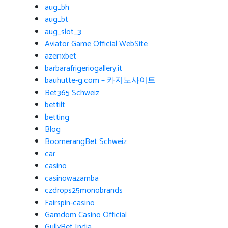
aug_bh
aug_bt
aug_slot_3
Aviator Game Official WebSite
azer1xbet
barbarafrigeriogallery.it
bauhutte-g.com – 카지노사이트
Bet365 Schweiz
bettilt
betting
Blog
BoomerangBet Schweiz
car
casino
casinowazamba
czdrops25monobrands
Fairspin-casino
Gamdom Casino Official
GullyBet India