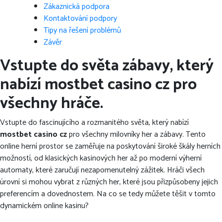
Zákaznická podpora
Kontaktování podpory
Tipy na řešení problémů
Závěr
Vstupte do světa zábavy, který
nabízí mostbet casino cz pro
všechny hráče.
Vstupte do fascinujícího a rozmanitého světa, který nabízí
mostbet casino cz
pro všechny milovníky her a zábavy. Tento
online herní prostor se zaměřuje na poskytování široké škály herních
možností, od klasických kasinových her až po moderní výherní
automaty, které zaručují nezapomenutelný zážitek. Hráči všech
úrovní si mohou vybrat z různých her, které jsou přizpůsobeny jejich
preferencím a dovednostem. Na co se tedy můžete těšit v tomto
dynamickém online kasinu?