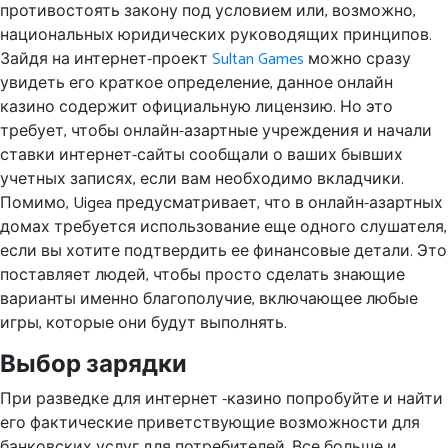
противостоять закону под условием или, возможно,
национальных юридических руководящих принципов.
Зайдя на интернет-проект
Sultan Games
можно сразу
увидеть его краткое определение, данное онлайн
казино содержит официальную лицензию. Но это
требует, чтобы онлайн-азартные учреждения и начали
ставки интернет-сайты сообщали о ваших бывших
учетных записях, если вам необходимо вкладчики.
Помимо, Uigea предусматривает, что в онлайн-азартных
домах требуется использование еще одного слушателя,
если вы хотите подтвердить ее финансовые детали. Это
поставляет людей, чтобы просто сделать знающие
варианты именно благополучие, включающее любые
игры, которые они будут выполнять.
Выбор зарядки
При разведке для интернет -казино попробуйте и найти
его фактические приветствующие возможности для
банковских услуг для потребителей. Все больше и