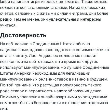
Jack и начинают игры игровых автоматов. Также можно
похвастаться столовыми столами. Из -за его высоких
счетов, связанных с живыми онлайн -играми, они более
редко.
Тем не менее, они увлекательны и интересны
учиться.
Достоверность
На веб -казино в Соединенных Штатах обычно
национальные, однако законодательство изменяется от
штата к штату. Лос -Анджелес полностью наносит
незаконные на веб -ставках, в то время как другие
используют манипулирование. Но лучшие Соединенные
Штаты Америки необходимы для легализации
манипулированных онлайн -ставок в казино в будущем.
По той причине, что растущая популярность такого
рода ставок и вероятность налогообложения денег.
Помимо управления онлайн-азартными учреждениями
помогают быть в безопасности в отношении отдельных
лиц.