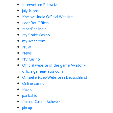
Interwetten Schweiz
july_btprod
Khelo24 India Official Website
LeonBet Official
MostBet India
My Stake Casino
my-1xbet.com
NEW
News
NV Casino
Official website of the game Aviator –
officialgameaviator.com
Offizielle 1xbet-Website in Deutschland
Online casino
Pablic
paribahis
Pasino Casino Schweiz
pin up