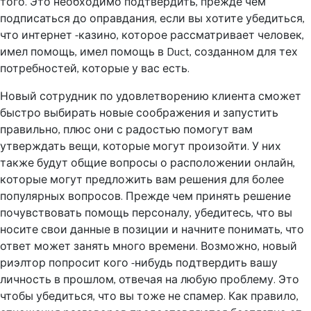
того. Это необходимо подтвердить, прежде чем
подписаться до оправдания, если вы хотите убедиться,
что интернет -казино, которое рассматривает человек,
имел помощь, имел помощь в Duct, созданном для тех
потребностей, которые у вас есть.
Новый сотрудник по удовлетворению клиента сможет
быстро выбирать новые соображения и запустить
правильно, плюс они с радостью помогут вам
утверждать вещи, которые могут произойти. У них
также будут общие вопросы о расположении онлайн,
которые могут предложить вам решения для более
популярных вопросов. Прежде чем принять решение
почувствовать помощь персоналу, убедитесь, что вы
носите свои данные в позиции и начните понимать, что
ответ может занять много времени. Возможно, новый
риэлтор попросит кого -нибудь подтвердить вашу
личность в прошлом, отвечая на любую проблему. Это
чтобы убедиться, что вы тоже не спамер. Как правило,