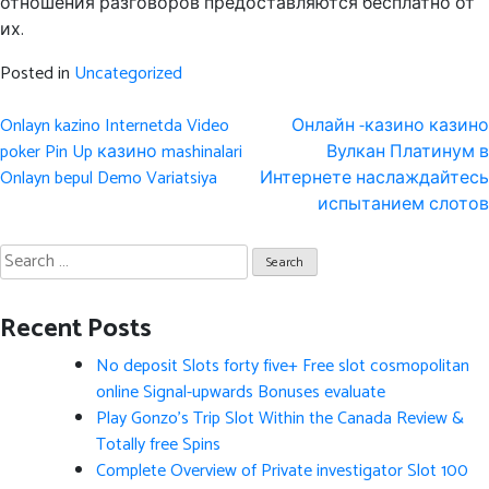
отношения разговоров предоставляются бесплатно от
их.
Posted in
Uncategorized
Post
Onlayn kazino Internetda Video
Онлайн -казино казино
navigation
poker Pin Up казино mashinalari
Вулкан Платинум в
Onlayn bepul Demo Variatsiya
Интернете наслаждайтесь
испытанием слотов
Search
for:
Recent Posts
No deposit Slots forty five+ Free slot cosmopolitan
online Signal-upwards Bonuses evaluate
Play Gonzo’s Trip Slot Within the Canada Review &
Totally free Spins
Complete Overview of Private investigator Slot 100