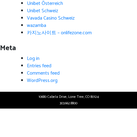
Unibet Österreich
Unibet Schweiz
Vavada Casino Schweiz
wazamba
카지노사이트 – onlifezone.com
Meta
Log in
Entries feed
Comments feed
WordPress.org
10680 Cabela Drive, Lone Tree, CO 80124
303.662.8800