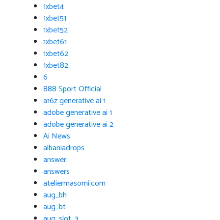
1xbet4
1xbet51
1xbet52
1xbet61
1xbet62
1xbet82
6
888 Sport Official
a16z generative ai 1
adobe generative ai 1
adobe generative ai 2
Ai News
albaniadrops
answer
answers
ateliermasomi.com
aug_bh
aug_bt
aug_slot_3