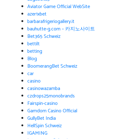
Aviator Game Official WebSite
azer1xbet
barbarafrigeriogallery.it
bauhutte-g.com – 카지노사이트
Bet365 Schweiz
bettilt
betting
Blog
BoomerangBet Schweiz
car
casino
casinowazamba
czdrops25monobrands
Fairspin-casino
Gamdom Casino Official
GullyBet India
HellSpin Schweiz
IGAMING