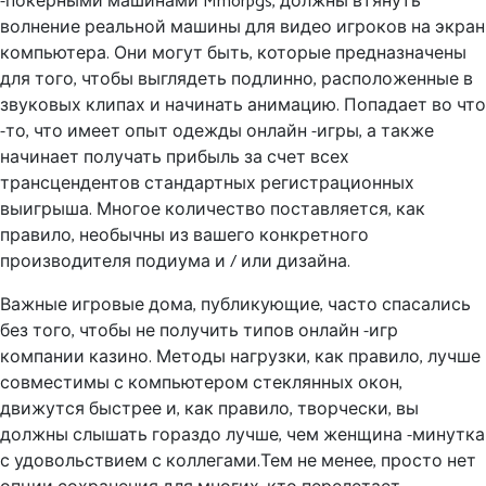
-покерными машинами Mmorpgs, должны втянуть
волнение реальной машины для видео игроков на экран
компьютера. Они могут быть, которые предназначены
для того, чтобы выглядеть подлинно, расположенные в
звуковых клипах и начинать анимацию. Попадает во что
-то, что имеет опыт одежды онлайн -игры, а также
начинает получать прибыль за счет всех
трансцендентов стандартных регистрационных
выигрыша. Многое количество поставляется, как
правило, необычны из вашего конкретного
производителя подиума и / или дизайна.
Важные игровые дома, публикующие, часто спасались
без того, чтобы не получить типов онлайн -игр
компании казино. Методы нагрузки, как правило, лучше
совместимы с компьютером стеклянных окон,
движутся быстрее и, как правило, творчески, вы
должны слышать гораздо лучше, чем женщина -минутка
с удовольствием с коллегами.Тем не менее, просто нет