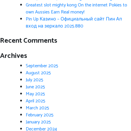
Greatest slot mighty kong On the internet Pokies to
own Aussies Earn Real money!
Pin Up Казино – Официальный сайт Пин Ап
вход на зеркало 2025.880
Recent Comments
Archives
September 2025
August 2025
July 2025
June 2025
May 2025
April 2025
March 2025
February 2025
January 2025
December 2024