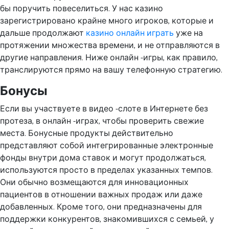
бы поручить повеселиться. У нас казино
зарегистрировано крайне много игроков, которые и
дальше продолжают
казино онлайн играть
уже на
протяжении множества времени, и не отправляются в
другие направления. Ниже онлайн -игры, как правило,
транслируются прямо на вашу телефонную стратегию.
Бонусы
Если вы участвуете в видео -слоте в Интернете без
протеза, в онлайн -играх, чтобы проверить свежие
места. Бонусные продукты действительно
представляют собой интегрированные электронные
фонды внутри дома ставок и могут продолжаться,
используются просто в пределах указанных темпов.
Они обычно возмещаются для инновационных
пациентов в отношении важных продаж или даже
добавленных. Кроме того, они предназначены для
поддержки конкурентов, знакомившихся с семьей, у