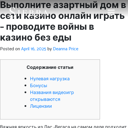
Выполните азартный дом в
сети казино онлайн играть
– проводите войны в
казино без еды
Posted on
April 16, 2025
by
Deanna Price
Содержание статьи
Нулевая нагрузка
Бонусы
Названия видеоигр
открываются
Лицензии
Важная яркость из Лас -Вегаса на самом деле подходит