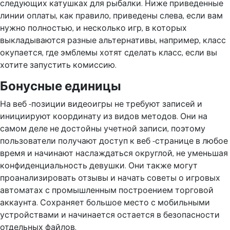
следующих катушках для рыбалки. Ниже приведенные
линии оплаты, как правило, приведены слева, если вам
нужно полностью, и несколько игр, в которых
выкладываются разные альтернативы, например, класс
окупается, где эмблемы хотят сделать класс, если вы
хотите запустить комиссию.
Бонусные единицы
На веб -позиции видеоигры не требуют записей и
инициируют координату из видов методов. Они на
самом деле не достойны учетной записи, поэтому
пользователи получают доступ к веб -странице в любое
время и начинают наслаждаться округлой, не уменьшая
конфиденциальность девушки. Они также могут
проанализировать отзывы и начать советы о игровых
автоматах с промышленным построением торговой
аккаунта. Сохраняет большое место с мобильными
устройствами и начинается остается в безопасности
отдельных файлов.