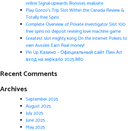
online Signal-upwards Bonuses evaluate
Play Gonzo’s Trip Slot Within the Canada Review &
Totally free Spins
Complete Overview of Private investigator Slot 100
free spins no deposit reviving love machine game
Greatest slot mighty kong On the internet Pokies to
own Aussies Earn Real money!
Pin Up Казино – Официальный сайт Пин Ап
вход на зеркало 2025.880
Recent Comments
Archives
September 2025
August 2025
July 2025
June 2025
May 2025