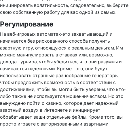
инициировать волатильность, следовательно, выберите
свою собственную работу для вас одной из самых.
Регулирование
На веб-игровых автоматах-это захватывающий и
начинается без рискованного способа получить
азартную игру, относящуюся к реальным деньгам. Им
можно манипулировать в ставках или, возможно,
дохода турнира, чтобы убедиться, что они разумны и
начинаются надежными. Кроме того, они будут
использовать странные разнообразные генераторы,
чтобы предложить возможность в соответствии с
достижениями, чтобы вы могли быть уверены, что кто-
либо также не используется мошенничеством. Но это
вынуждено пойти с казино, которое дает надежный
азартный воздух в Интернете и инициирует
обрабатывает ваши отдельные файлы. Кроме того, вы
просто играете с авторизованными азартными