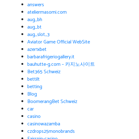
answers
ateliermasomi.com
aug_bh
aug_bt
aug_slot_3
Aviator Game Official WebSite
azer1xbet
barbarafrigeriogallery.it
bauhutte-g.com – 카지노사이트
Bet365 Schweiz
bettilt
betting
Blog
BoomerangBet Schweiz
car
casino
casinowazamba
czdrops25monobrands
Fairspin-casino