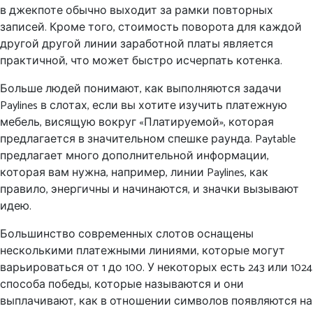
в джекпоте обычно выходит за рамки повторных
записей. Кроме того, стоимость поворота для каждой
другой другой линии заработной платы является
практичной, что может быстро исчерпать котенка.
Больше людей понимают, как выполняются задачи
Paylines в слотах, если вы хотите изучить платежную
мебель, висящую вокруг «Платируемой», которая
предлагается в значительном спешке раунда. Paytable
предлагает много дополнительной информации,
которая вам нужна, например, линии Paylines, как
правило, энергичны и начинаются, и значки вызывают
идею.
Большинство современных слотов оснащены
несколькими платежными линиями, которые могут
варьироваться от 1 до 100. У некоторых есть 243 или 1024
способа победы, которые называются
и они
выплачивают, как в отношении символов появляются на