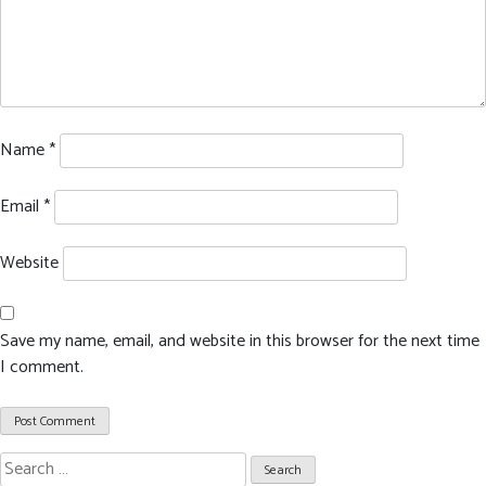
Name
*
Email
*
Website
Save my name, email, and website in this browser for the next time
I comment.
Search