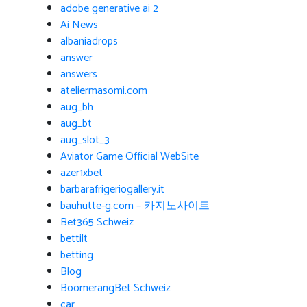
adobe generative ai 2
Ai News
albaniadrops
answer
answers
ateliermasomi.com
aug_bh
aug_bt
aug_slot_3
Aviator Game Official WebSite
azer1xbet
barbarafrigeriogallery.it
bauhutte-g.com – 카지노사이트
Bet365 Schweiz
bettilt
betting
Blog
BoomerangBet Schweiz
car