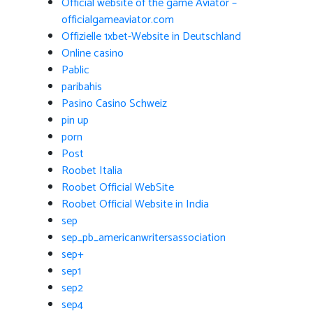
Official website of the game Aviator –
officialgameaviator.com
Offizielle 1xbet-Website in Deutschland
Online casino
Pablic
paribahis
Pasino Casino Schweiz
pin up
porn
Post
Roobet Italia
Roobet Official WebSite
Roobet Official Website in India
sep
sep_pb_americanwritersassociation
sep+
sep1
sep2
sep4