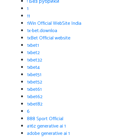
! Без рубрики
1
11
1Win Official WebSite India
1x-bet.downloa
1xBet Official website
1xbet1
1xbet2
1xbet32
1xbet4
1xbet51
1xbet52
1xbet61
1xbet62
1xbet82
6
888 Sport Official
a16z generative ai 1
adobe generative ai 1