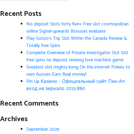
for:
Recent Posts
No deposit Slots forty five+ Free slot cosmopolitan
online Signal-upwards Bonuses evaluate
Play Gonzo’s Trip Slot Within the Canada Review &
Totally free Spins
Complete Overview of Private investigator Slot 100
free spins no deposit reviving love machine game
Greatest slot mighty kong On the internet Pokies to
own Aussies Earn Real money!
Pin Up Казино – Официальный сайт Пин Ап
вход на зеркало 2025.880
Recent Comments
Archives
September 2025