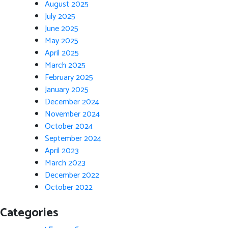
August 2025
July 2025
June 2025
May 2025
April 2025
March 2025
February 2025
January 2025
December 2024
November 2024
October 2024
September 2024
April 2023
March 2023
December 2022
October 2022
Categories