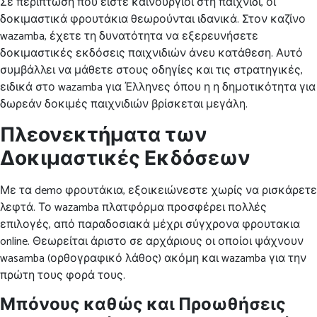
Σε περίπτωση που είστε καινούργιοι στη παιχνίδι, οι
δοκιμαστικά φρουτάκια θεωρούνται ιδανικά. Στον καζίνο
wazamba, έχετε τη δυνατότητα να εξερευνήσετε
δοκιμαστικές εκδόσεις παιχνιδιών άνευ κατάθεση. Αυτό
συμβάλλει να μάθετε στους οδηγίες και τις στρατηγικές,
ειδικά στο wazamba για Έλληνες όπου η η δημοτικότητα για
δωρεάν δοκιμές παιχνιδιών βρίσκεται μεγάλη.
Πλεονεκτήματα των
Δοκιμαστικές Εκδόσεων
Με τα demo φρουτάκια, εξοικειώνεστε χωρίς να ρισκάρετε
λεφτά. Το wazamba πλατφόρμα προσφέρει πολλές
επιλογές, από παραδοσιακά μέχρι σύγχρονα φρουτακια
online. Θεωρείται άριστο σε αρχάριους οι οποίοι ψάχνουν
wasamba (ορθογραφικό λάθος) ακόμη και wazamba για την
πρώτη τους φορά τους.
Μπόνους καθώς και Προωθήσεις