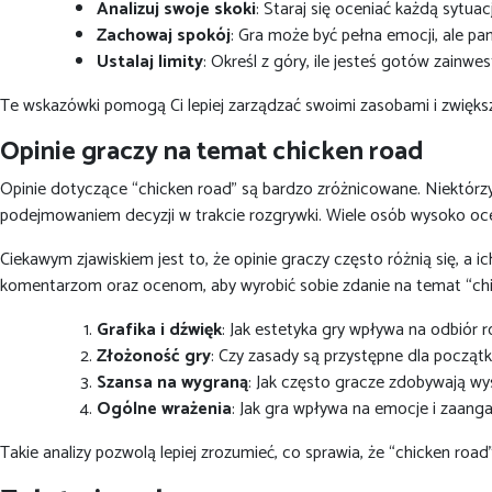
Analizuj swoje skoki
: Staraj się oceniać każdą sytu
Zachowaj spokój
: Gra może być pełna emocji, ale p
Ustalaj limity
: Określ z góry, ile jesteś gotów zainwe
Te wskazówki pomogą Ci lepiej zarządzać swoimi zasobami i zwiększy
Opinie graczy na temat chicken road
Opinie dotyczące “chicken road” są bardzo zróżnicowane. Niektórzy 
podejmowaniem decyzji w trakcie rozgrywki. Wiele osób wysoko ocenia
Ciekawym zjawiskiem jest to, że opinie graczy często różnią się, a
komentarzom oraz ocenom, aby wyrobić sobie zdanie na temat “chi
Grafika i dźwięk
: Jak estetyka gry wpływa na odbiór r
Złożoność gry
: Czy zasady są przystępne dla początk
Szansa na wygraną
: Jak często gracze zdobywają wy
Ogólne wrażenia
: Jak gra wpływa na emocje i zaang
Takie analizy pozwolą lepiej zrozumieć, co sprawia, że “chicken road”