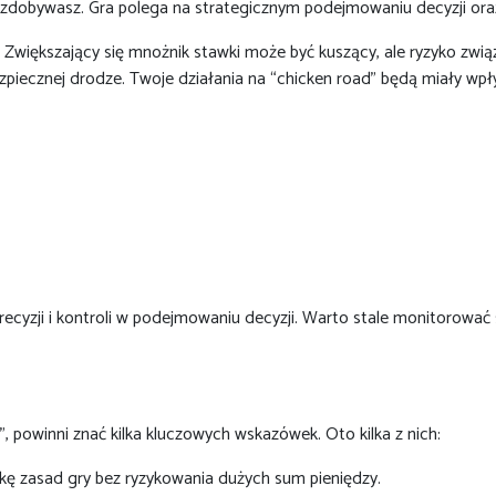
 zdobywasz. Gra polega na strategicznym podejmowaniu decyzji oraz 
 Zwiększający się mnożnik stawki może być kuszący, ale ryzyko zwią
bezpiecznej drodze. Twoje działania na “chicken road” będą miały w
yzji i kontroli w podejmowaniu decyzji. Warto stale monitorować s
, powinni znać kilka kluczowych wskazówek. Oto kilka z nich:
ukę zasad gry bez ryzykowania dużych sum pieniędzy.