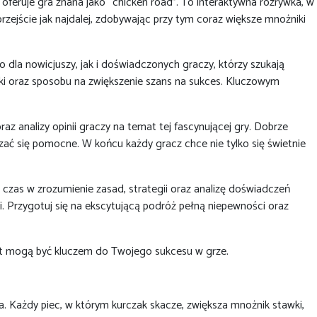
oferuje gra znana jako “chicken road”. To interaktywna rozrywka, w
rzejście jak najdalej, zdobywając przy tym coraz większe mnożniki
 dla nowicjuszy, jak i doświadczonych graczy, którzy szukają
ywki oraz sposobu na zwiększenie szans na sukces. Kluczowym
az analizy opinii graczy na temat tej fascynującej gry. Dobrze
ać się pomocne. W końcu każdy gracz chce nie tylko się świetnie
czas w zrozumienie zasad, strategii oraz analizę doświadczeń
i. Przygotuj się na ekscytującą podróż pełną niepewności oraz
emat mogą być kluczem do Twojego sukcesu w grze.
. Każdy piec, w którym kurczak skacze, zwiększa mnożnik stawki,