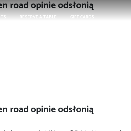
en road opinie odsłonią
NTS
RESERVE A TABLE
GIFT CARDS
en road opinie odsłonią