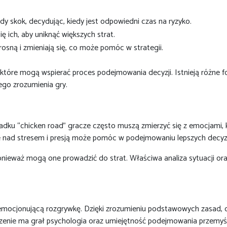
y skok, decydując, kiedy jest odpowiedni czas na ryzyko.
się ich, aby uniknąć większych strat.
 rosną i zmieniają się, co może pomóc w strategii.
które mogą wspierać proces podejmowania decyzji. Istnieją różne for
ego zrozumienia gry.
ku “chicken road” gracze często muszą zmierzyć się z emocjami, k
ie nad stresem i presją może pomóc w podejmowaniu lepszych decyzj
ponieważ mogą one prowadzić do strat. Właściwa analiza sytuacji o
emocjonującą rozgrywkę. Dzięki zrozumieniu podstawowych zasad, op
enie ma grał psychologia oraz umiejętność podejmowania przemyśla