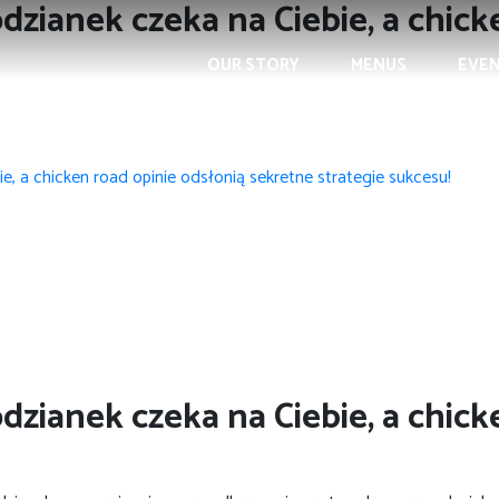
zianek czeka na Ciebie, a chick
OUR STORY
MENUS
EVE
, a chicken road opinie odsłonią sekretne strategie sukcesu!
zianek czeka na Ciebie, a chick