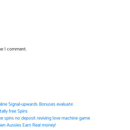
ime I comment.
nline Signal-upwards Bonuses evaluate
ally free Spins
ee spins no deposit reviving love machine game
own Aussies Earn Real money!