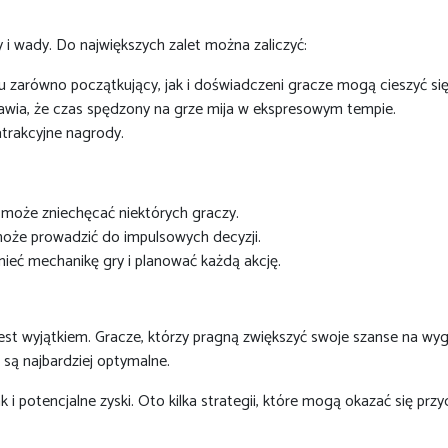
 i wady. Do największych zalet można zaliczyć:
u zarówno początkujący, jak i doświadczeni gracze mogą cieszyć się
prawia, że czas spędzony na grze mija w ekspresowym tempie.
atrakcyjne nagrody.
o może zniechęcać niektórych graczy.
oże prowadzić do impulsowych decyzji.
mieć mechanikę gry i planować każdą akcję.
est wyjątkiem. Gracze, którzy pragną zwiększyć swoje szanse na wyg
i są najbardziej optymalne.
i potencjalne zyski. Oto kilka strategii, które mogą okazać się przy