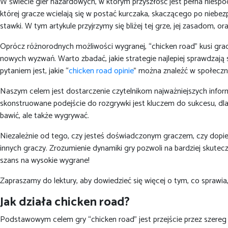
W świecie gier hazardowych, w którym przyszłość jest pełna niespod
której gracze wcielają się w postać kurczaka, skaczącego po niebez
stawki. W tym artykule przyjrzymy się bliżej tej grze, jej zasadom,
Oprócz różnorodnych możliwości wygranej, “chicken road” kusi gracz
nowych wyzwań. Warto zbadać, jakie strategie najlepiej sprawdzają 
pytaniem jest, jakie “
chicken road opinie
” można znaleźć w społeczn
Naszym celem jest dostarczenie czytelnikom najważniejszych informac
skonstruowane podejście do rozgrywki jest kluczem do sukcesu, dl
bawić, ale także wygrywać.
Niezależnie od tego, czy jesteś doświadczonym graczem, czy dopie
innych graczy. Zrozumienie dynamiki gry pozwoli na bardziej skutec
szans na wysokie wygrane!
Zapraszamy do lektury, aby dowiedzieć się więcej o tym, co sprawia
Jak działa chicken road?
Podstawowym celem gry “chicken road” jest przejście przez szereg 