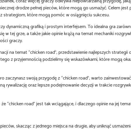
zianek, coraz więcej graczy odkrywa niepowtarzalną przygodę, jaką 
piecznej drodze pełnej pieców, które mogą go usmażyć. Celem jest p
 oraz strategiom, które mogą pomóc w osiągnięciu sukcesu.
y dynamiczną grafiką i prostym interfejsem. To idealna gra zarówno
się w tej grze, a także jakie opinie krążą na temat mechaniki rozgr
ości graczy.
ji na temat “chicken road”, przedstawienie najlepszych strategii or
atego z przyjemnością podzielimy się wskazówkami, które mogą okaz
ro zaczynasz swoją przygodę z “chicken road”, warto zainwestować 
zną rywalizację oraz lepsze podejmowanie decyzji w trakcie rozgrywk
, że “chicken road” jest tak wciągające, i dlaczego opinie na jej t
pieców, skacząc z jednego miejsca na drugie, aby uniknąć usmażenia