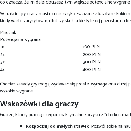
co oznacza, że im dalej dotrzesz, tym większe potencjalne wygrane
W trakcie gry gracz musi ocenić ryzyko związane z każdym skokiem.
kiedy warto zaryzykować dłuższy skok, a kiedy lepiej pozostać na 
Mnożnik
Potencjalna wygrana
1x
100 PLN
2x
200 PLN
3x
300 PLN
4x
400 PLN
Chociaż zasady gry mogą wydawać się proste, wymaga ona dużej prec
wysokie wygrane.
Wskazówki dla graczy
Gracze, którzy pragną czerpać maksymalne korzyści z “chicken road”
Rozpocznij od małych stawek
: Pozwól sobie na na