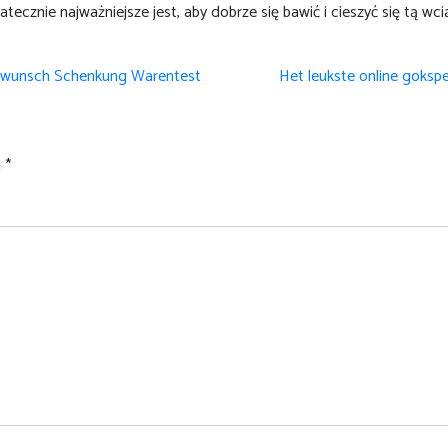
ecznie najważniejsze jest, aby dobrze się bawić i cieszyć się tą wc
rbewunsch Schenkung Warentest
Het leukste online goksp
d
*