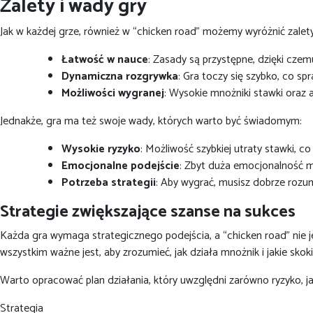
Zalety i wady gry
Jak w każdej grze, również w “chicken road” możemy wyróżnić zalety
Łatwość w nauce
: Zasady są przystępne, dzięki czem
Dynamiczna rozgrywka
: Gra toczy się szybko, co s
Możliwości wygranej
: Wysokie mnożniki stawki oraz 
Jednakże, gra ma też swoje wady, których warto być świadomym:
Wysokie ryzyko
: Możliwość szybkiej utraty stawki, c
Emocjonalne podejście
: Zbyt duża emocjonalność m
Potrzeba strategii
: Aby wygrać, musisz dobrze rozu
Strategie zwiększające szanse na sukces
Każda gra wymaga strategicznego podejścia, a “chicken road” nie j
wszystkim ważne jest, aby zrozumieć, jak działa mnożnik i jakie skok
Warto opracować plan działania, który uwzględni zarówno ryzyko, jak 
Strategia