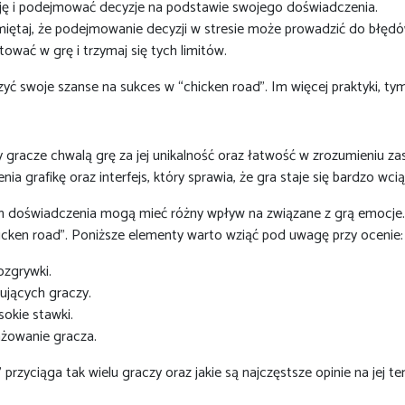
ację i podejmować decyzje na podstawie swojego doświadczenia.
amiętaj, że podejmowanie decyzji w stresie może prowadzić do błędó
stować w grę i trzymaj się tych limitów.
ć swoje szanse na sukces w “chicken road”. Im więcej praktyki, tym 
gracze chwalą grę za jej unikalność oraz łatwość w zrozumieniu zas
 grafikę oraz interfejs, który sprawia, że gra staje się bardzo wci
 ich doświadczenia mogą mieć różny wpływ na związane z grą emocje.
cken road”. Poniższe elementy warto wziąć pod uwagę przy ocenie:
ozgrywki.
ujących graczy.
sokie stawki.
ażowanie gracza.
 przyciąga tak wielu graczy oraz jakie są najczęstsze opinie na jej t