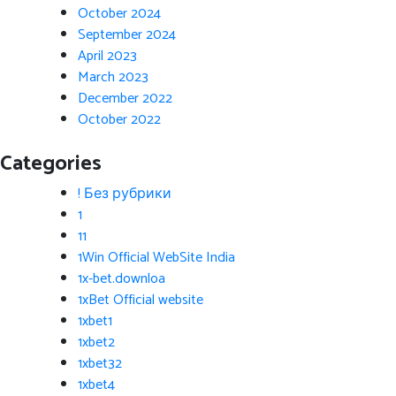
October 2024
September 2024
April 2023
March 2023
December 2022
October 2022
Categories
! Без рубрики
1
11
1Win Official WebSite India
1x-bet.downloa
1xBet Official website
1xbet1
1xbet2
1xbet32
1xbet4