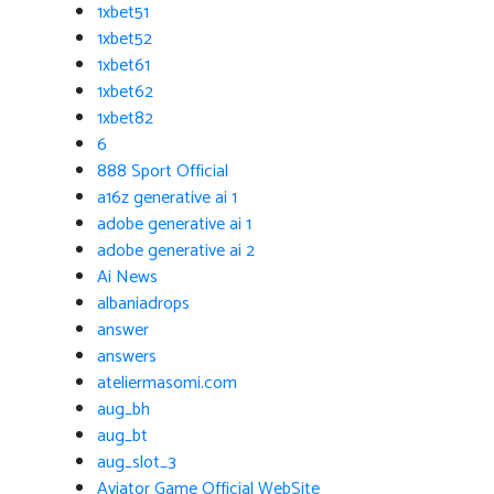
1xbet51
1xbet52
1xbet61
1xbet62
1xbet82
6
888 Sport Official
a16z generative ai 1
adobe generative ai 1
adobe generative ai 2
Ai News
albaniadrops
answer
answers
ateliermasomi.com
aug_bh
aug_bt
aug_slot_3
Aviator Game Official WebSite