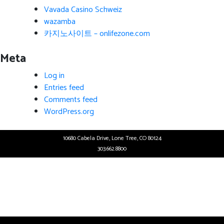
Vavada Casino Schweiz
wazamba
카지노사이트 – onlifezone.com
Meta
Log in
Entries feed
Comments feed
WordPress.org
10680 Cabela Drive, Lone Tree, CO 80124
303.662.8800