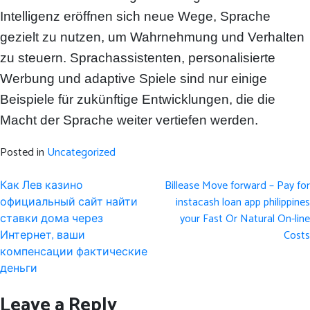
Intelligenz eröffnen sich neue Wege, Sprache
gezielt zu nutzen, um Wahrnehmung und Verhalten
zu steuern. Sprachassistenten, personalisierte
Werbung und adaptive Spiele sind nur einige
Beispiele für zukünftige Entwicklungen, die die
Macht der Sprache weiter vertiefen werden.
Posted in
Uncategorized
Post
Как Лев казино
Billease Move forward – Pay for
navigation
официальный сайт найти
instacash loan app philippines
ставки дома через
your Fast Or Natural On-line
Интернет, ваши
Costs
компенсации фактические
деньги
Leave a Reply