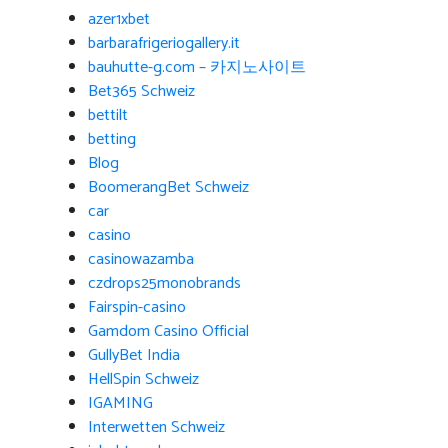
azer1xbet
barbarafrigeriogallery.it
bauhutte-g.com – 카지노사이트
Bet365 Schweiz
bettilt
betting
Blog
BoomerangBet Schweiz
car
casino
casinowazamba
czdrops25monobrands
Fairspin-casino
Gamdom Casino Official
GullyBet India
HellSpin Schweiz
IGAMING
Interwetten Schweiz