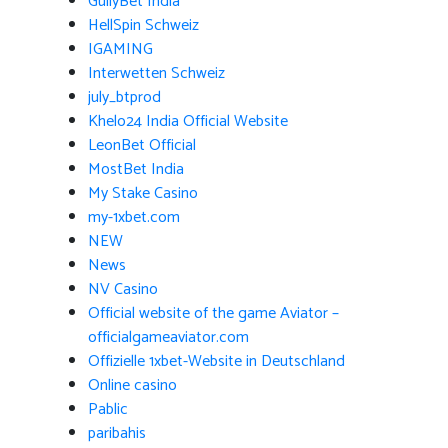
GullyBet India
HellSpin Schweiz
IGAMING
Interwetten Schweiz
july_btprod
Khelo24 India Official Website
LeonBet Official
MostBet India
My Stake Casino
my-1xbet.com
NEW
News
NV Casino
Official website of the game Aviator –
officialgameaviator.com
Offizielle 1xbet-Website in Deutschland
Online casino
Pablic
paribahis