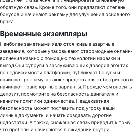
позволяет им выяснять и инициировать мгновенную
обратную связь. Кроме того, они предлагают степень
бонусов и начинают рекламу для улучшения основного
брака.
Временные экземпляры
Наиболее заметными являются живые азартные
заведения, которые упаковывают старомодные онлайн-
волнения казино с помощью технологии нарезки и
выгод.Они супруги в заслуживающих доверия агентах
по недвижимости платформы, публикуют бонусы и
начинают рекламу, а также предоставляют без рисков и
начинают транспортные варианты. Прежде чем вносить
депозит, посмотрите на безопасность двигателя и
начните политики одиночества. Неадекватная
безопасность может поставить под угрозу ваши
личные документы и начать создавать дорогие
недостатки. А также, снеженная связь приводит к тому,
что пробелы и начинаются в ожидании внутри