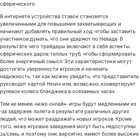
сферического.
В интернете устройства ставок становятся
увеличенными для повышения захватывающих и
начинают добавлять правильный ход, чтобы заставить
участников думать, что они ударяют по Неваде. В
результате чего трейдеры включают в себя аспекты
сферических даров теплых труб, чтобы сформировать
более энергичный смысл. Эти характеристики могут
достигать уверенности игроков и начинать
надежность, так как можно увидеть, что представитель
руководит картой Minate или, возможно, конвертирует
рулевое колесо блэкджека в осязаемых часах.
Тем не менее, ниже онлайн -игры будут медленными из
-за задержек полета в результате различных других
людей, что может раздражать новых игроков. Кроме
того, ниже игровые заведения могут быть недоступны
24/семь, и поэтому они, вероятно, имеют более высокие