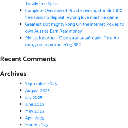
Totally free Spins
Complete Overview of Private investigator Slot 100
free spins no deposit reviving love machine game
Greatest slot mighty kong On the internet Pokies to
own Aussies Earn Real money!
Pin Up Казино – Официальный сайт Пин Ап
вход на зеркало 2025.880
Recent Comments
Archives
September 2025
August 2025
July 2025
June 2025
May 2025
April 2025
March 2025