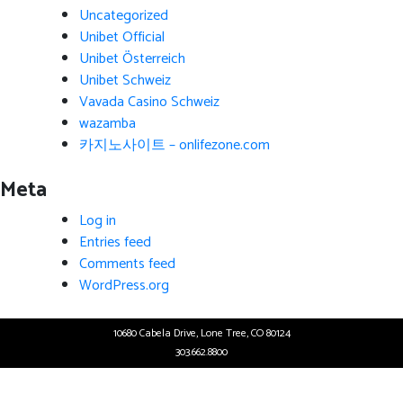
Uncategorized
Unibet Official
Unibet Österreich
Unibet Schweiz
Vavada Casino Schweiz
wazamba
카지노사이트 – onlifezone.com
Meta
Log in
Entries feed
Comments feed
WordPress.org
10680 Cabela Drive, Lone Tree, CO 80124
303.662.8800