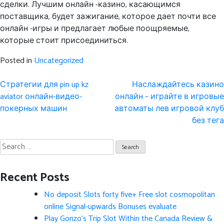
сделки. Лучшим онлайн -казино, касающимся
поставщика, будет зажигание, которое дает почти все
онлайн -игры и предлагает любые поощряемые,
которые стоит присоединиться.
Posted in
Uncategorized
Post
Стратегии для pin up kz
Наслаждайтесь казино
navigation
aviator онлайн-видео-
онлайн – играйте в игровые
покерных машин
автоматы лев игровой клуб
без тега
Search
for:
Recent Posts
No deposit Slots forty five+ Free slot cosmopolitan
online Signal-upwards Bonuses evaluate
Play Gonzo’s Trip Slot Within the Canada Review &