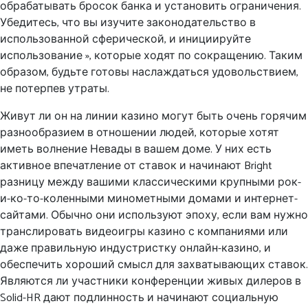
обрабатывать бросок банка и установить ограничения.
Убедитесь, что вы изучите законодательство в
использованной сферической, и инициируйте
использование », которые ходят по сокращению. Таким
образом, будьте готовы наслаждаться удовольствием,
не потерпев утраты.
Живут ли он на линии казино могут быть очень горячим
разнообразием в отношении людей, которые хотят
иметь волнение Невады в вашем доме. У них есть
активное впечатление от ставок и начинают Bright
разницу между вашими классическими крупными рок-
и-ко-то-коленными минометными домами и интернет-
сайтами. Обычно они используют эпоху, если вам нужно
транслировать видеоигры казино с компаниями или
даже правильную индустристку онлайн-казино, и
обеспечить хороший смысл для захватывающих ставок.
Являются ли участники конференции живых дилеров в
Solid-HR дают подлинность и начинают социальную