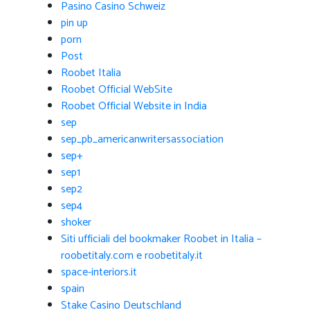
Pasino Casino Schweiz
pin up
porn
Post
Roobet Italia
Roobet Official WebSite
Roobet Official Website in India
sep
sep_pb_americanwritersassociation
sep+
sep1
sep2
sep4
shoker
Siti ufficiali del bookmaker Roobet in Italia –
roobetitaly.com e roobetitaly.it
space-interiors.it
spain
Stake Casino Deutschland