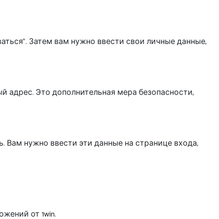
аться”. Затем вам нужно ввести свои личные данные,
й адрес. Это дополнительная мера безопасности,
. Вам нужно ввести эти данные на странице входа,
жений от 1win.