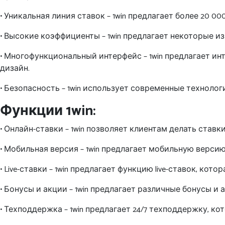
• Уникальная линия ставок – 1win предлагает более 20 
• Высокие коэффициенты – 1win предлагает некоторые 
• Многофункциональный интерфейс – 1win предлагает ин
дизайн.
• Безопасность – 1win использует современные техноло
Функции 1win:
• Онлайн-ставки – 1win позволяет клиентам делать ста
• Мобильная версия – 1win предлагает мобильную верси
• Live-ставки – 1win предлагает функцию live-ставок, ко
• Бонусы и акции – 1win предлагает различные бонусы и
• Техподдержка – 1win предлагает 24/7 техподдержку, к