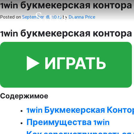
1win букмекерская контора 
Posted on
September 18, 2025
by
Deanna Price
1win букмекерская контора 
▶️ ИГРАТЬ
Содержимое
1win Букмекерская Конто
Преимущества 1win