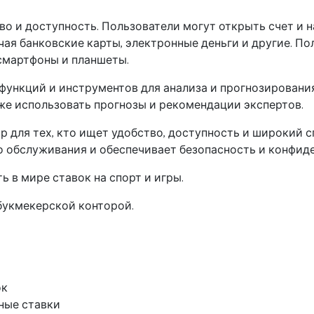
тво и доступность. Пользователи могут открыть счет и 
ая банковские карты, электронные деньги и другие. По
 смартфоны и планшеты.
функций и инструментов для анализа и прогнозирования
кже использовать прогнозы и рекомендации экспертов.
ор для тех, кто ищет удобство, доступность и широкий 
 обслуживания и обеспечивает безопасность и конфиде
ть в мире ставок на спорт и игры.
n букмекерской конторой.
ок
ные ставки