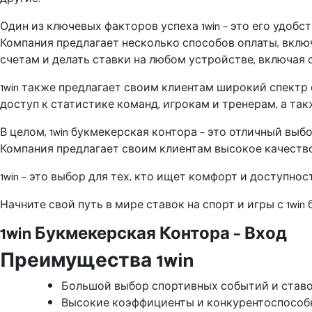
Один из ключевых факторов успеха 1win – это его удобс
Компания предлагает несколько способов оплаты, включ
счетам и делать ставки на любом устройстве, включая
1win также предлагает своим клиентам широкий спектр 
доступ к статистике команд, игрокам и тренерам, а та
В целом, 1win букмекерская контора – это отличный выб
Компания предлагает своим клиентам высокое качество
1win – это выбор для тех, кто ищет комфорт и доступнос
Начните свой путь в мире ставок на спорт и игры с 1wi
1win Букмекерская Контора – Вход
Преимущества 1win
Большой выбор спортивных событий и став
Высокие коэффициенты и конкурентоспособ