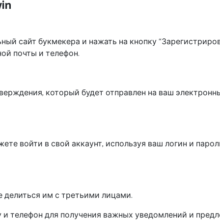
in
ьный сайт букмекера и нажать на кнопку “Зарегистриров
ой почты и телефон.
верждения, который будет отправлен на ваш электронны
те войти в свой аккаунт, используя ваш логин и пароль
е делиться им с третьими лицами.
 и телефон для получения важных уведомлений и предло