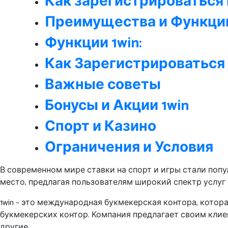
Как зарегистрироваться в
Преимущества и Функции
Функции 1win:
Как Зарегистрироваться и
Важные советы
Бонусы и Акции 1win
Спорт и Казино
Ограничения и Условия
В современном мире ставки на спорт и игры стали поп
место, предлагая пользователям широкий спектр услуг
1win – это международная букмекерская контора, котора
букмекерских контор. Компания предлагает своим клиен
другие.