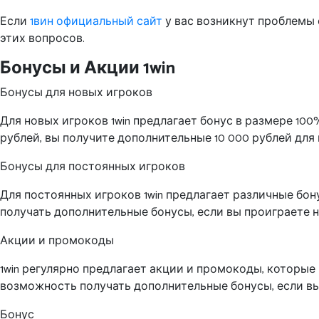
Если
1вин официальный сайт
у вас возникнут проблемы 
этих вопросов.
Бонусы и Акции 1win
Бонусы для новых игроков
Для новых игроков 1win предлагает бонус в размере 100
рублей, вы получите дополнительные 10 000 рублей для 
Бонусы для постоянных игроков
Для постоянных игроков 1win предлагает различные бон
получать дополнительные бонусы, если вы проиграете н
Акции и промокоды
1win регулярно предлагает акции и промокоды, которые
возможность получать дополнительные бонусы, если вы
Бонус