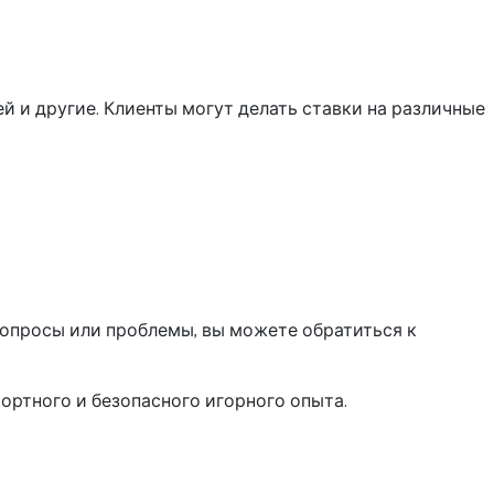
ей и другие. Клиенты могут делать ставки на различные
 вопросы или проблемы, вы можете обратиться к
ортного и безопасного игорного опыта.