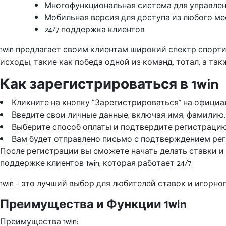
Многофункциональная система для управле
Мобильная версия для доступа из любого ме
24/7 поддержка клиентов
1win предлагает своим клиентам широкий спектр спорти
исходы, такие как победа одной из команд, тотал, а так
Как зарегистрироваться в 1win
Кликните на кнопку “Зарегистрироваться” на официал
Введите свои личные данные, включая имя, фамилию
Выберите способ оплаты и подтвердите регистраци
Вам будет отправлено письмо с подтверждением ре
После регистрации вы сможете начать делать ставки и 
поддержке клиентов 1win, которая работает 24/7.
1win – это лучший выбор для любителей ставок и игорн
Преимущества и Функции 1win
Преимущества 1win: