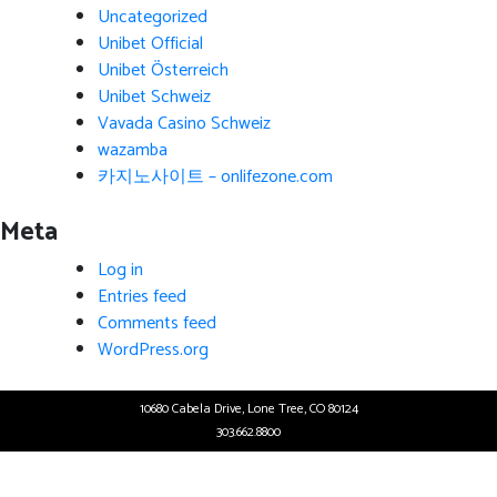
Uncategorized
Unibet Official
Unibet Österreich
Unibet Schweiz
Vavada Casino Schweiz
wazamba
카지노사이트 – onlifezone.com
Meta
Log in
Entries feed
Comments feed
WordPress.org
10680 Cabela Drive, Lone Tree, CO 80124
303.662.8800