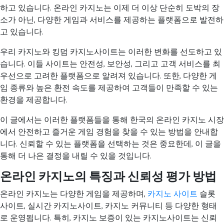
하고 있습니다. 온라인 카지노는 이제 더 이상 단순히 도박의 장
소가 아닌, 다양한 게임과 서비스를 제공하는 플랫폼으로 발전하
고 있습니다.
우리 카지노와 킹덤 카지노사이트는 이러한 변화를 선도하고 있
습니다. 이들 사이트는 안전성, 보안성, 그리고 고객 서비스를 최
우선으로 고려한 플랫폼으로 알려져 있습니다. 또한, 다양한 게
임 종류와 높은 환전 속도를 제공하여 고객들이 만족할 수 있는
환경을 제공합니다.
이 글에서는 이러한 플랫폼들을 통해 한국의 온라인 카지노 시장
에서 안전하고 즐거운 게임 경험을 찾을 수 있는 방법을 안내합
니다. 신뢰할 수 있는 플랫폼을 선택하는 것은 중요한데, 이 글을
통해 더 나은 결정을 내릴 수 있을 것입니다.
온라인 카지노의 특징과 신뢰성 평가 방법
온라인 카지노는 다양한 게임을 제공하며,
카지노 사이트
슬롯
사이트, 실시간 카지노사이트, 카지노 커뮤니티 등 다양한 형태
로 운영됩니다. 특히, 카지노 보증이 있는 카지노사이트는 신뢰