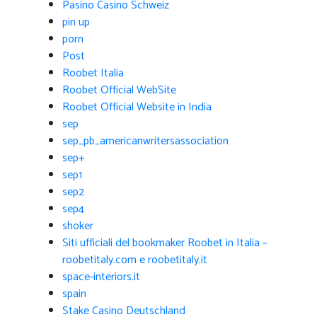
Pasino Casino Schweiz
pin up
porn
Post
Roobet Italia
Roobet Official WebSite
Roobet Official Website in India
sep
sep_pb_americanwritersassociation
sep+
sep1
sep2
sep4
shoker
Siti ufficiali del bookmaker Roobet in Italia –
roobetitaly.com e roobetitaly.it
space-interiors.it
spain
Stake Casino Deutschland