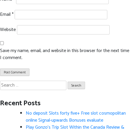
Email
*
Website
Save my name, email, and website in this browser for the next time
I comment.
Search
for:
Recent Posts
No deposit Slots forty five+ Free slot cosmopolitan
online Signal-upwards Bonuses evaluate
Play Gonzo’s Trip Slot Within the Canada Review &