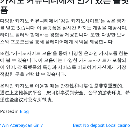
카지노 커뮤니티에서 인기 있는 플랫
폼
다양한 카지노 커뮤니티에서 "킹덤 카지노사이트"는 높은 평가
를 받고 있습니다. 이 플랫폼은 실시간 카지노 게임을 제공하며,
라이브 딜러와 함께하는 경험을 제공합니다. 또한, 다양한 보너
스와 프로모션을 통해 플레이어에게 혜택을 제공합니다.
또한, "카지노사이트 모음"을 통해 다양한 온라인 카지노를 한눈
에 볼 수 있습니다. 이 모음에는 다양한 카지노사이트가 포함되
어 있어, 각 플랫폼의 특징과 서비스를 비교하여 자신에게 가장
적합한 곳을 선택할 수 있습니다.
온라인 카지노를 이용할 때는 안전性和可靠性 是非常重要的。
通过上述推荐的平台，您可以享受到安全、公平的游戏环境。希
望这些建议对您有所帮助。
Posted in
Blog
Post
1Win Azerbaycan Giri v
Best No deposit Local casino