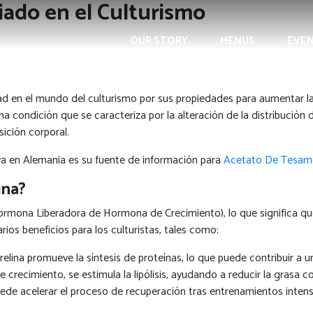
iado en el Culturismo
OUR STORY
MENUS
EVE
ad en el mundo del culturismo por sus propiedades para aumentar l
 una condición que se caracteriza por la alteración de la distribución
ición corporal.
iva en Alemania es su fuente de información para
Acetato De Tesamo
ina?
mona Liberadora de Hormona de Crecimiento), lo que significa que
ios beneficios para los culturistas, tales como:
lina promueve la síntesis de proteínas, lo que puede contribuir a u
 crecimiento, se estimula la lipólisis, ayudando a reducir la grasa co
de acelerar el proceso de recuperación tras entrenamientos intensi