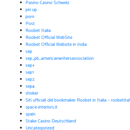
Pasino Casino Schweiz
pin up
porn
Post
Roobet Italia
Roobet Official WebSite
Roobet Official Website in India
sep
sep_pb_americanwritersassociation
sep+
sep1
sep2
sep4
shoker
Siti ufficiali del bookmaker Roobet in Italia – roobetita
space-interiors.it
spain
Stake Casino Deutschland
Uncategorized