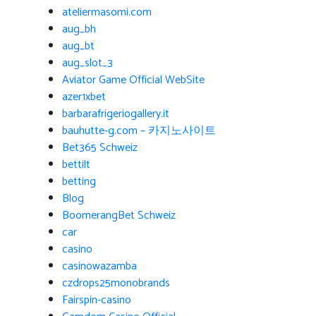
ateliermasomi.com
aug_bh
aug_bt
aug_slot_3
Aviator Game Official WebSite
azer1xbet
barbarafrigeriogallery.it
bauhutte-g.com – 카지노사이트
Bet365 Schweiz
bettilt
betting
Blog
BoomerangBet Schweiz
car
casino
casinowazamba
czdrops25monobrands
Fairspin-casino