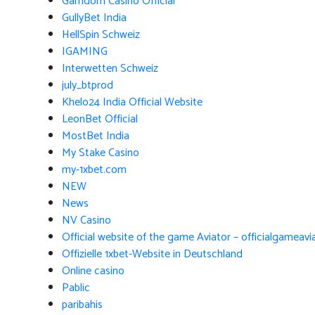
Gamdom Casino Official
GullyBet India
HellSpin Schweiz
IGAMING
Interwetten Schweiz
july_btprod
Khelo24 India Official Website
LeonBet Official
MostBet India
My Stake Casino
my-1xbet.com
NEW
News
NV Casino
Official website of the game Aviator – officialgameav
Offizielle 1xbet-Website in Deutschland
Online casino
Pablic
paribahis