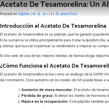
Acetato De Tesamorelina: Un Al
Posted on
September 19, 2025
by
Deanna Price
Introducción al Acetato De Tesamorelina
El acetato de tesamorelina es un péptido que ha ganado popularid
Esta sustancia se utiliza principalmente para tratar la lipodistrofia,
y atletas que buscan maximizar su rendimiento y mejorar su compos
El sitio web de una de las mejores tiendas de farmacología deport
¿Cómo Funciona el Acetato De Tesamorel
El acetato de tesamorelina actúa como un análogo de la GHRH (Hor
de crecimiento. Este aumento en los niveles de GH puede llevar a var
Aumento de masa muscular:
El acetato de tesamore
Pérdida de grasa:
Al elevar los niveles de hormona de
Mejora en la recuperación:
Este péptido también pue