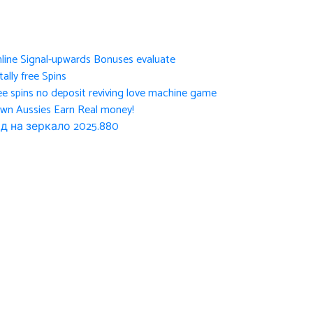
nline Signal-upwards Bonuses evaluate
ally free Spins
ee spins no deposit reviving love machine game
own Aussies Earn Real money!
д на зеркало 2025.880