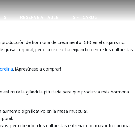
NTS
RESERVE A TABLE
GIFT CARDS
a producción de hormona de crecimiento (GH) en el organismo.
 de grasa corporal, pero su uso se ha expandido entre los culturistas
relina
. ¡Apresúrese a comprar!
 estimula la glándula pituitaria para que produzca más hormona
n aumento significativo en la masa muscular.
rporal.
vos, permitiendo a los culturistas entrenar con mayor frecuencia.