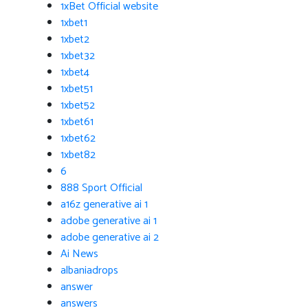
1xBet Official website
1xbet1
1xbet2
1xbet32
1xbet4
1xbet51
1xbet52
1xbet61
1xbet62
1xbet82
6
888 Sport Official
a16z generative ai 1
adobe generative ai 1
adobe generative ai 2
Ai News
albaniadrops
answer
answers