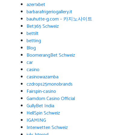
azer1xbet
barbarafrigeriogallery.it
bauhutte-g.com – 카지노사이트
Bet365 Schweiz
bettilt
betting
Blog
BoomerangBet Schweiz
car
casino
casinowazamba
czdrops25monobrands
Fairspin-casino
Gamdom Casino Official
GullyBet India
HellSpin Schweiz
IGAMING
Interwetten Schweiz
july_btprod