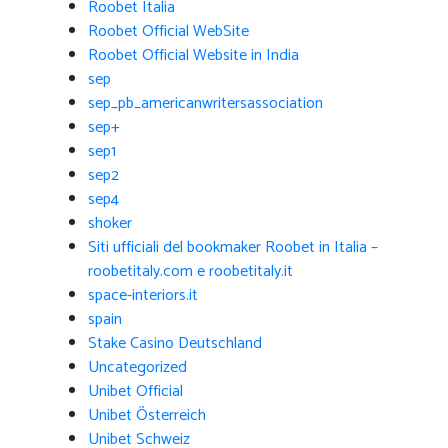
Roobet Italia
Roobet Official WebSite
Roobet Official Website in India
sep
sep_pb_americanwritersassociation
sep+
sep1
sep2
sep4
shoker
Siti ufficiali del bookmaker Roobet in Italia –
roobetitaly.com e roobetitaly.it
space-interiors.it
spain
Stake Casino Deutschland
Uncategorized
Unibet Official
Unibet Österreich
Unibet Schweiz