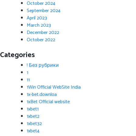
October 2024
September 2024
April 2023
March 2023
December 2022
October 2022
Categories
! Без рубрики
1
11
1Win Official WebSite India
1x-bet.downloa
1xBet Official website
1xbet1
1xbet2
1xbet32
1xbet4