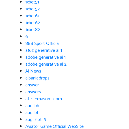
1xbet51
1xbet52
1xbet61
1xbet62
1xbet82
6
888 Sport Official
a16z generative ai 1
adobe generative ai 1
adobe generative ai 2
Ai News
albaniadrops
answer
answers
ateliermasomi.com
aug_bh
aug_bt
aug_slot_3
Aviator Game Official WebSite