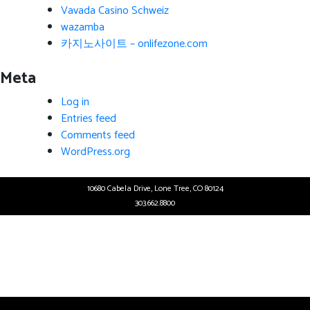
Vavada Casino Schweiz
wazamba
카지노사이트 – onlifezone.com
Meta
Log in
Entries feed
Comments feed
WordPress.org
10680 Cabela Drive, Lone Tree, CO 80124
303.662.8800