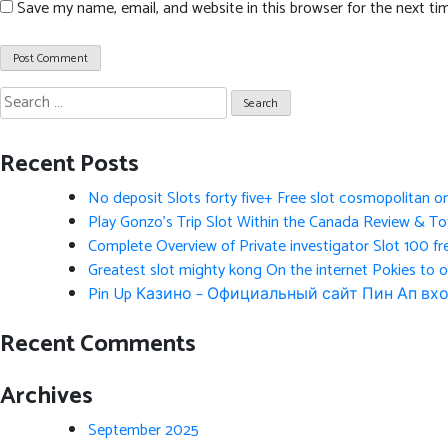
Save my name, email, and website in this browser for the next t
Search
for:
Recent Posts
No deposit Slots forty five+ Free slot cosmopolitan o
Play Gonzo’s Trip Slot Within the Canada Review & Tot
Complete Overview of Private investigator Slot 100 fr
Greatest slot mighty kong On the internet Pokies to 
Pin Up Казино – Официальный сайт Пин Ап вхо
Recent Comments
Archives
September 2025