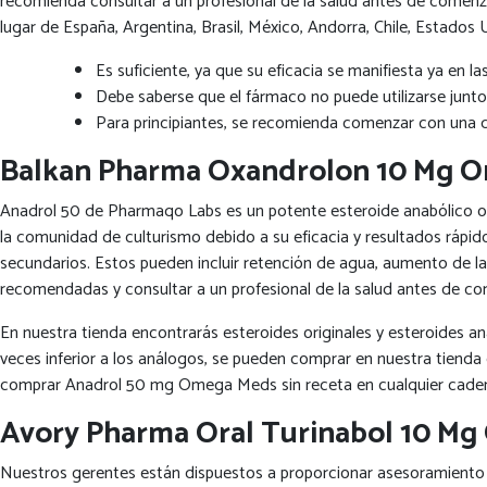
recomienda consultar a un profesional de la salud antes de comenza
lugar de España, Argentina, Brasil, México, Andorra, Chile, Estad
Es suficiente, ya que su eficacia se manifiesta ya en l
Debe saberse que el fármaco no puede utilizarse junto
Para principiantes, se recomienda comenzar con una 
Balkan Pharma Oxandrolon 10 Mg O
Anadrol 50 de Pharmaqo Labs es un potente esteroide anabólico or
la comunidad de culturismo debido a su eficacia y resultados rápi
secundarios. Estos pueden incluir retención de agua, aumento de la
recomendadas y consultar a un profesional de la salud antes de com
En nuestra tienda encontrarás esteroides originales y esteroides 
veces inferior a los análogos, se pueden comprar en nuestra tienda
comprar Anadrol 50 mg Omega Meds sin receta en cualquier cadena 
Avory Pharma Oral Turinabol 10 Mg
Nuestros gerentes están dispuestos a proporcionar asesoramiento so