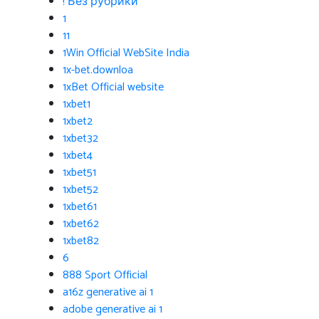
! Без рубрики
1
11
1Win Official WebSite India
1x-bet.downloa
1xBet Official website
1xbet1
1xbet2
1xbet32
1xbet4
1xbet51
1xbet52
1xbet61
1xbet62
1xbet82
6
888 Sport Official
a16z generative ai 1
adobe generative ai 1