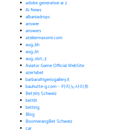
adobe generative ai 2
Ai News
albaniadrops
answer
answers
ateliermasomi.com
aug_bh
aug_bt
aug_slot_3
Aviator Game Official WebSite
azer1xbet
barbarafrigeriogallery.it
bauhutte-g.com – 카지노사이트
Bet365 Schweiz
bettilt
betting
Blog
BoomerangBet Schweiz
car