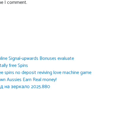
ime I comment.
nline Signal-upwards Bonuses evaluate
ally free Spins
ee spins no deposit reviving love machine game
own Aussies Earn Real money!
д на зеркало 2025.880