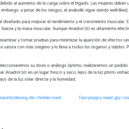
 debido al aumento de la carga sobre el hígado. Las mujeres deben ut
n embargo, a pesar de los riesgos, el anabolik sigue siendo well-li
iseñado para mejorar el rendimiento y el crecimiento muscular. Es
la fuerza y la masa muscular. Aunque Anadrol 50 es altamente efect
a, examinar y tomar pruebas para minimizar la aparición de efectos
 se satura con más oxígeno y lo lleva a todos los órganos y tejidos.
eleccionaremos su dosis o análogo óptimo, realizaremos un pedido 
 Anadrol 50 en un lugar fresco y seco, lejos de la luz photo voltaic
jos de la luz solar directa y la humedad.
erausforderung der chicken road
Fascynujący świat gry i s