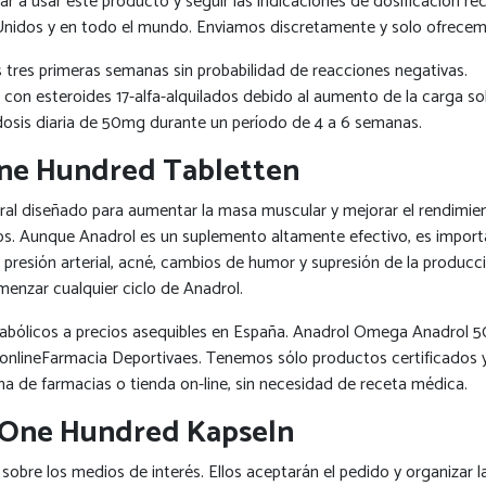
r a usar este producto y seguir las indicaciones de dosificación r
os Unidos y en todo el mundo. Enviamos discretamente y solo ofrec
as tres primeras semanas sin probabilidad de reacciones negativas.
 con esteroides 17-alfa-alquilados debido al aumento de la carga so
dosis diaria de 50mg durante un período de 4 a 6 semanas.
ne Hundred Tabletten
al diseñado para aumentar la masa muscular y mejorar el rendimien
dos. Aunque Anadrol es un suplemento altamente efectivo, es impor
 presión arterial, acné, cambios de humor y supresión de la producc
enzar cualquier ciclo de Anadrol.
anabólicos a precios asequibles en España. Anadrol Omega Anadrol 
 onlineFarmacia Deportivaes. Tenemos sólo productos certificados y
de farmacias o tienda on-line, sin necesidad de receta médica.
 One Hundred Kapseln
bre los medios de interés. Ellos aceptarán el pedido y organizar l