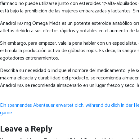
fármaco no puede utilizarse junto con esteroides 17-alfa-alquilados
está bajo la prohibición de las mujeres embarazadas y lactantes. Si
Anadrol 50 mg Omega Meds es un potente esteroide anabólico oral d
atletas debido a sus efectos rápidos y notables en el aumento de 
Sin embargo, para empezar, vale la pena hablar con un especialist
estimula la producción activa de glóbulos rojos. Es decir, la sangre
agotadores entrenamientos.
Describa su necesidad o indique el nombre del medicamento, y le s
máxima eficacia y durabilidad del producto, se recomienda almacenar
Anadrol 50, se recomienda almacenarlo en un lugar fresco y seco, le
Post
Ein spannendes Abenteuer erwartet dich, während du dich in der H
navigation
game
Leave a Reply