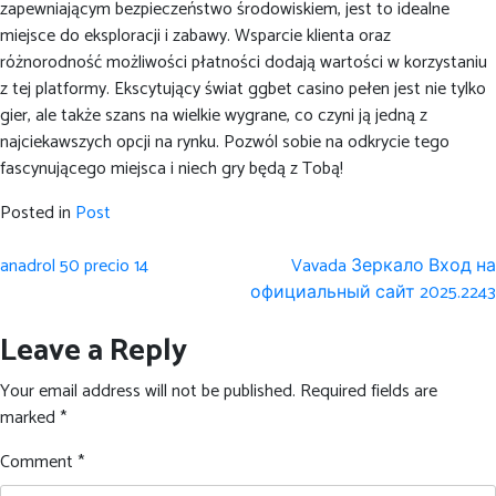
zapewniającym bezpieczeństwo środowiskiem, jest to idealne
miejsce do eksploracji i zabawy. Wsparcie klienta oraz
różnorodność możliwości płatności dodają wartości w korzystaniu
z tej platformy. Ekscytujący świat ggbet casino pełen jest nie tylko
gier, ale także szans na wielkie wygrane, co czyni ją jedną z
najciekawszych opcji na rynku. Pozwól sobie na odkrycie tego
fascynującego miejsca i niech gry będą z Tobą!
Posted in
Post
Post
anadrol 50 precio 14
Vavada Зеркало Вход на
navigation
официальный сайт 2025.2243
Leave a Reply
Your email address will not be published.
Required fields are
marked
*
Comment
*