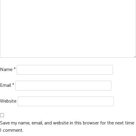
Name
*
Email
*
Website
Save my name, email, and website in this browser for the next time
I comment.