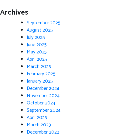
Archives
September 2025
August 2025
July 2025
June 2025
May 2025
April 2025
March 2025
February 2025
January 2025
December 2024
November 2024
October 2024
September 2024
April 2023
March 2023
December 2022