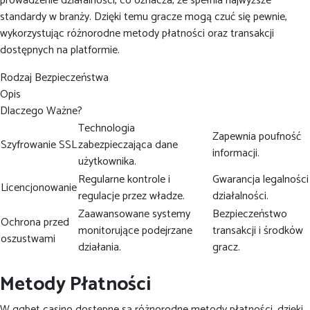
prowadzenie działalności, co oznacza, że spełnia najwyższe
standardy w branży. Dzięki temu gracze mogą czuć się pewnie,
wykorzystując różnorodne metody płatności oraz transakcji
dostępnych na platformie.
Rodzaj Bezpieczeństwa
Opis
Dlaczego Ważne?
Technologia
Zapewnia poufność
Szyfrowanie SSL
zabezpieczająca dane
informacji.
użytkownika.
Regularne kontrole i
Gwarancja legalności
Licencjonowanie
regulacje przez władze.
działalności.
Zaawansowane systemy
Bezpieczeństwo
Ochrona przed
monitorujące podejrzane
transakcji i środków
oszustwami
działania.
gracz.
Metody Płatności
W ggbet casino dostępne są różnorodne metody płatności, dzięki