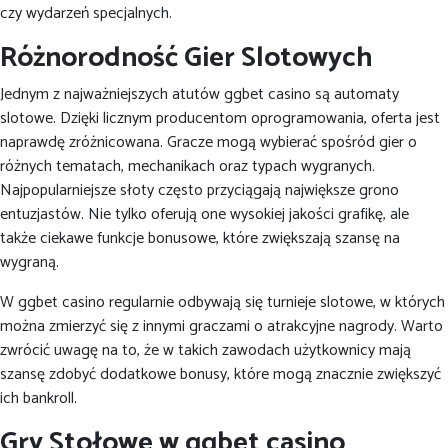
czy wydarzeń specjalnych.
Różnorodność Gier Slotowych
Jednym z najważniejszych atutów ggbet casino są automaty
slotowe. Dzięki licznym producentom oprogramowania, oferta jest
naprawdę zróżnicowana. Gracze mogą wybierać spośród gier o
różnych tematach, mechanikach oraz typach wygranych.
Najpopularniejsze słoty często przyciągają największe grono
entuzjastów. Nie tylko oferują one wysokiej jakości grafikę, ale
także ciekawe funkcje bonusowe, które zwiększają szansę na
wygraną.
W ggbet casino regularnie odbywają się turnieje slotowe, w których
można zmierzyć się z innymi graczami o atrakcyjne nagrody. Warto
zwrócić uwagę na to, że w takich zawodach użytkownicy mają
szansę zdobyć dodatkowe bonusy, które mogą znacznie zwiększyć
ich bankroll.
Gry Stołowe w ggbet casino