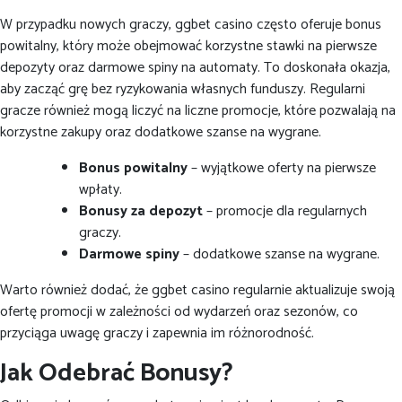
W przypadku nowych graczy, ggbet casino często oferuje bonus
powitalny, który może obejmować korzystne stawki na pierwsze
depozyty oraz darmowe spiny na automaty. To doskonała okazja,
aby zacząć grę bez ryzykowania własnych funduszy. Regularni
gracze również mogą liczyć na liczne promocje, które pozwalają na
korzystne zakupy oraz dodatkowe szanse na wygrane.
Bonus powitalny
– wyjątkowe oferty na pierwsze
wpłaty.
Bonusy za depozyt
– promocje dla regularnych
graczy.
Darmowe spiny
– dodatkowe szanse na wygrane.
Warto również dodać, że ggbet casino regularnie aktualizuje swoją
ofertę promocji w zależności od wydarzeń oraz sezonów, co
przyciąga uwagę graczy i zapewnia im różnorodność.
Jak Odebrać Bonusy?