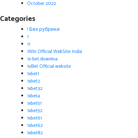
October 2022
Categories
! Без рубрики
1
11
1Win Official WebSite India
1x-bet.downloa
1xBet Official website
1xbet1
1xbet2
1xbet32
1xbet4
1xbet51
1xbet52
1xbet61
1xbet62
1xbet82