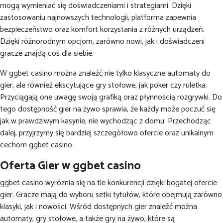
mogą wymieniać się doświadczeniami i strategiami. Dzięki
zastosowaniu najnowszych technologii, platforma zapewnia
bezpieczeństwo oraz komfort korzystania z różnych urządzeń.
Dzięki różnorodnym opcjom, zarówno nowi, jak i doświadczeni
gracze znajdą coś dla siebie.
W ggbet casino można znaleźć nie tylko klasyczne automaty do
gier, ale również ekscytujące gry stołowe, jak poker czy ruletka.
Przyciągają one uwagę swoją grafiką oraz płynnością rozgrywki. Do
tego dostępność gier na żywo sprawia, że każdy może poczuć się
jak w prawdziwym kasynie, nie wychodząc z domu. Przechodząc
dalej, przyjrzymy się bardziej szczegółowo ofercie oraz unikalnym
cechom ggbet casino.
Oferta Gier w ggbet casino
ggbet casino wyróżnia się na tle konkurencji dzięki bogatej ofercie
gier. Gracze mają do wyboru setki tytułów, które obejmują zarówno
klasyki, jak i nowości. Wśród dostępnych gier znaleźć można
automaty, gry stołowe, a także gry na żywo, które są