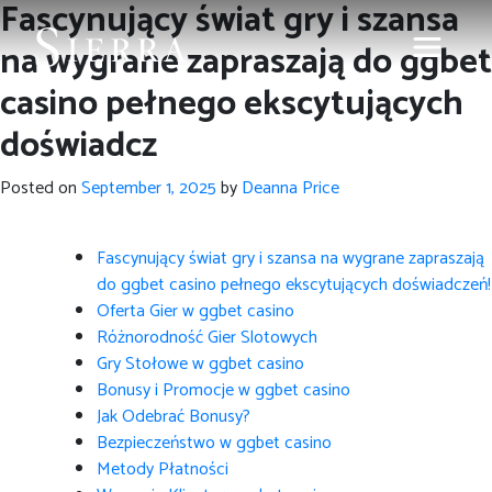
Fascynujący świat gry i szansa
na wygrane zapraszają do ggbet
casino pełnego ekscytujących
doświadcz
Posted on
September 1, 2025
by
Deanna Price
Fascynujący świat gry i szansa na wygrane zapraszają
do ggbet casino pełnego ekscytujących doświadczeń!
Oferta Gier w ggbet casino
Różnorodność Gier Slotowych
Gry Stołowe w ggbet casino
Bonusy i Promocje w ggbet casino
Jak Odebrać Bonusy?
Bezpieczeństwo w ggbet casino
Metody Płatności