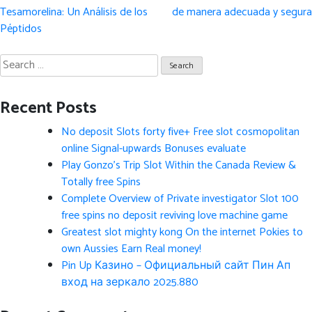
navigation
Tesamorelina: Un Análisis de los
de manera adecuada y segura
Péptidos
Search
for:
Recent Posts
No deposit Slots forty five+ Free slot cosmopolitan
online Signal-upwards Bonuses evaluate
Play Gonzo’s Trip Slot Within the Canada Review &
Totally free Spins
Complete Overview of Private investigator Slot 100
free spins no deposit reviving love machine game
Greatest slot mighty kong On the internet Pokies to
own Aussies Earn Real money!
Pin Up Казино – Официальный сайт Пин Ап
вход на зеркало 2025.880