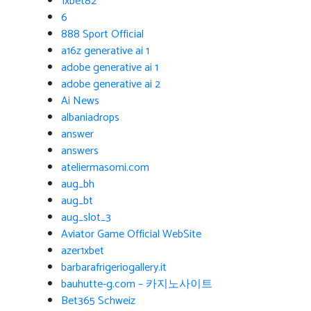
1xbet82
6
888 Sport Official
a16z generative ai 1
adobe generative ai 1
adobe generative ai 2
Ai News
albaniadrops
answer
answers
ateliermasomi.com
aug_bh
aug_bt
aug_slot_3
Aviator Game Official WebSite
azer1xbet
barbarafrigeriogallery.it
bauhutte-g.com – 카지노사이트
Bet365 Schweiz