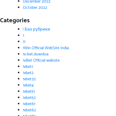
December 2022
October 2022
Categories
! Без рубрики
1
11
1Win Official WebSite India
1x-bet.downloa
1xBet Official website
1xbet1
1xbet2
1xbet32
1xbet4
1xbet51
1xbet52
1xbet61
1xbet62