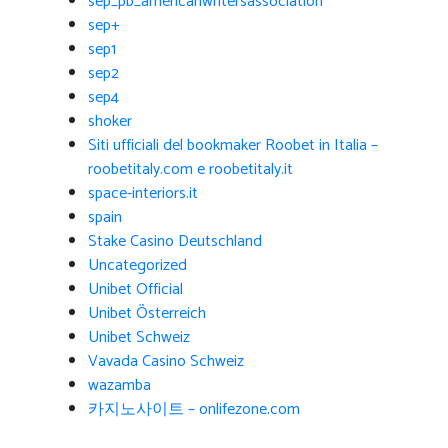
sep_pb_americanwritersassociation
sep+
sep1
sep2
sep4
shoker
Siti ufficiali del bookmaker Roobet in Italia –
roobetitaly.com e roobetitaly.it
space-interiors.it
spain
Stake Casino Deutschland
Uncategorized
Unibet Official
Unibet Österreich
Unibet Schweiz
Vavada Casino Schweiz
wazamba
카지노사이트 – onlifezone.com