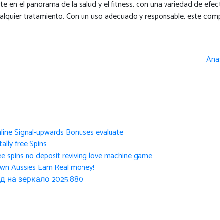
e en el panorama de la salud y el fitness, con una variedad de efe
 cualquier tratamiento. Con un uso adecuado y responsable, este co
Anas
nline Signal-upwards Bonuses evaluate
ally free Spins
ee spins no deposit reviving love machine game
own Aussies Earn Real money!
д на зеркало 2025.880