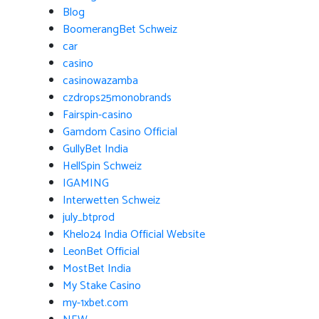
Blog
BoomerangBet Schweiz
car
casino
casinowazamba
czdrops25monobrands
Fairspin-casino
Gamdom Casino Official
GullyBet India
HellSpin Schweiz
IGAMING
Interwetten Schweiz
july_btprod
Khelo24 India Official Website
LeonBet Official
MostBet India
My Stake Casino
my-1xbet.com