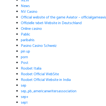
NEW
News
NV Casino
Official website of the game Aviator – officialgameav
Offizielle 1xbet-Website in Deutschland
Online casino
Pablic
paribahis
Pasino Casino Schweiz
pin up
porn
Post
Roobet Italia
Roobet Official WebSite
Roobet Official Website in India
sep
sep_pb_americanwritersassociation
sep+
sep1