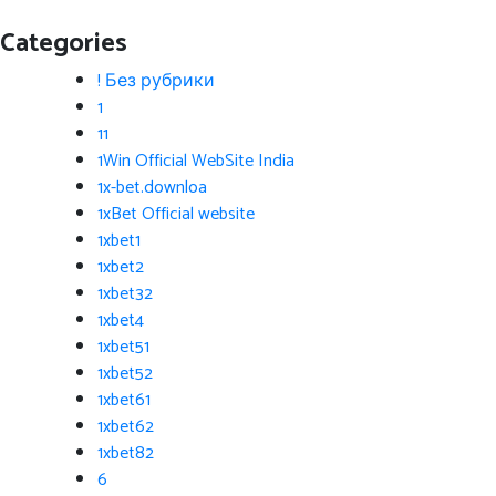
Categories
! Без рубрики
1
11
1Win Official WebSite India
1x-bet.downloa
1xBet Official website
1xbet1
1xbet2
1xbet32
1xbet4
1xbet51
1xbet52
1xbet61
1xbet62
1xbet82
6