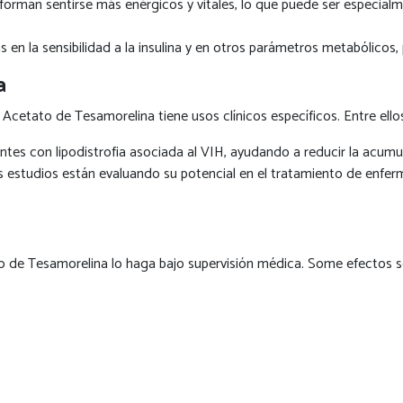
forman sentirse más enérgicos y vitales, lo que puede ser especial
en la sensibilidad a la insulina y en otros parámetros metabólico
a
 Acetato de Tesamorelina tiene usos clínicos específicos. Entre ellos
entes con lipodistrofia asociada al VIH, ayudando a reducir la acum
 estudios están evaluando su potencial en el tratamiento de enfer
to de Tesamorelina lo haga bajo supervisión médica. Some efectos s