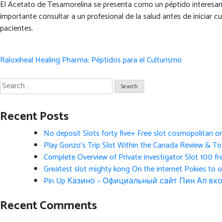
El Acetato de Tesamorelina se presenta como un péptido interesant
importante consultar a un profesional de la salud antes de iniciar
pacientes.
Post
Raloxiheal Healing Pharma: Péptidos para el Culturismo
navigation
Search
for:
Recent Posts
No deposit Slots forty five+ Free slot cosmopolitan o
Play Gonzo’s Trip Slot Within the Canada Review & Tot
Complete Overview of Private investigator Slot 100 fr
Greatest slot mighty kong On the internet Pokies to 
Pin Up Казино – Официальный сайт Пин Ап вхо
Recent Comments