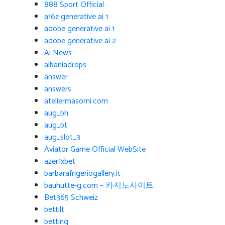
888 Sport Official
a16z generative ai 1
adobe generative ai 1
adobe generative ai 2
Ai News
albaniadrops
answer
answers
ateliermasomi.com
aug_bh
aug_bt
aug_slot_3
Aviator Game Official WebSite
azer1xbet
barbarafrigeriogallery.it
bauhutte-g.com – 카지노사이트
Bet365 Schweiz
bettilt
betting