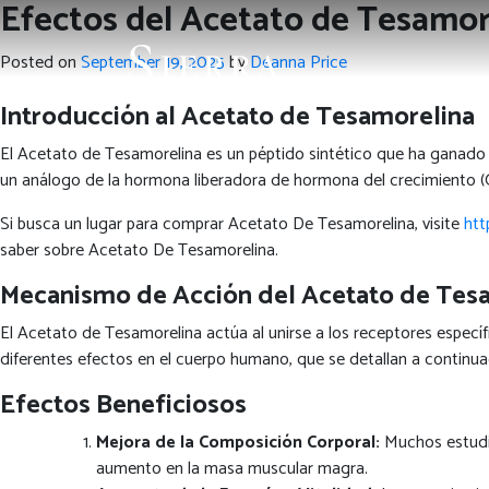
Efectos del Acetato de Tesamore
Posted on
September 19, 2025
by
Deanna Price
Introducción al Acetato de Tesamorelina
El Acetato de Tesamorelina es un péptido sintético que ha ganado a
un análogo de la hormona liberadora de hormona del crecimiento (GH
Si busca un lugar para comprar Acetato De Tesamorelina, visite
htt
saber sobre Acetato De Tesamorelina.
Mecanismo de Acción del Acetato de Tes
El Acetato de Tesamorelina actúa al unirse a los receptores específ
diferentes efectos en el cuerpo humano, que se detallan a continua
Efectos Beneficiosos
Mejora de la Composición Corporal:
Muchos estudio
aumento en la masa muscular magra.