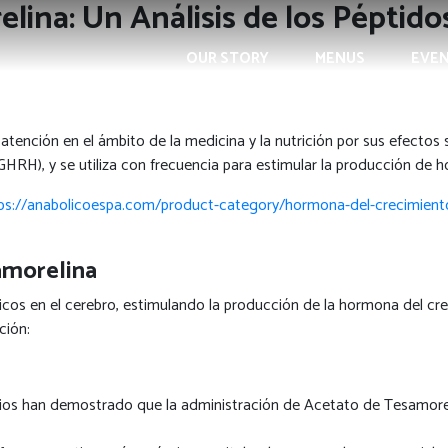
lina: Un Análisis de los Péptido
OUR STORY
MENUS
EVE
tención en el ámbito de la medicina y la nutrición por sus efectos
RH), y se utiliza con frecuencia para estimular la producción de h
ps://anabolicoespa.com/product-category/hormona-del-crecimient
amorelina
icos en el cerebro, estimulando la producción de la hormona del crec
ción:
s han demostrado que la administración de Acetato de Tesamorelin