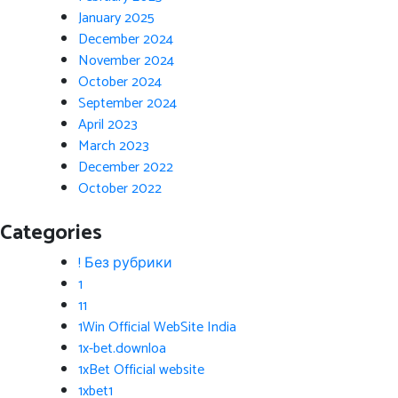
January 2025
December 2024
November 2024
October 2024
September 2024
April 2023
March 2023
December 2022
October 2022
Categories
! Без рубрики
1
11
1Win Official WebSite India
1x-bet.downloa
1xBet Official website
1xbet1