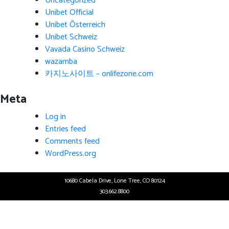
Uncategorized
Unibet Official
Unibet Österreich
Unibet Schweiz
Vavada Casino Schweiz
wazamba
카지노사이트 – onlifezone.com
Meta
Log in
Entries feed
Comments feed
WordPress.org
10680 Cabela Drive, Lone Tree, CO 80124
303.662.8800