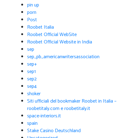
pin up
porn
Post
Roobet Italia
Roobet Official WebSite
Roobet Official Website in India
sep
sep_pb_americanwritersassociation
sep+
sep1
sep2
sep4
shoker
Siti ufficiali del bookmaker Roobet in Italia –
roobetitaly.com e roobetitaly.it
space-interiors.it
spain
Stake Casino Deutschland