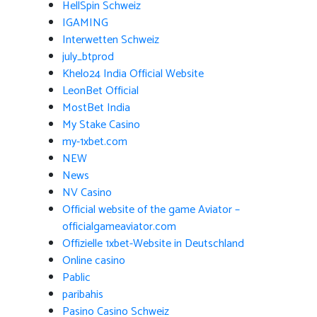
HellSpin Schweiz
IGAMING
Interwetten Schweiz
july_btprod
Khelo24 India Official Website
LeonBet Official
MostBet India
My Stake Casino
my-1xbet.com
NEW
News
NV Casino
Official website of the game Aviator –
officialgameaviator.com
Offizielle 1xbet-Website in Deutschland
Online casino
Pablic
paribahis
Pasino Casino Schweiz