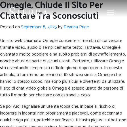
Omegle, Chiude Il Sito Per
Chattare Tra Sconosciuti
Posted on
September 8, 2025
by
Deanna Price
Un sito web chiamato Omegle consente ai membri di conversare
tramite video, audio o semplicemente testo. Tuttavia, Omegle è
diventato molto popolare e ha subito problemi di sovraffollamento,
nonché abusi da parte di alcuni utenti. Pertanto, utilizzare Omegle
sta diventando sempre più difficile giorno dopo giorno. In questo
articolo, ti forniremo un elenco di 10 siti web simili a Omegle che
hanno lo stesso scopo, ma sono più sicuri e divertenti da utilizzare.
Il sito di chat video globale Omegle è spesso usato da persone di
tutto il mondo per chattare con estranei a caso.
Se poi vuoi segnalare un utente (cosa che, in base al rischio di
incorrere in incontri non propriamente piacevoli, come accennato
qualche riga più su, potrebbe verificarsi), ti basta pigiare sul bottone
segnala, posto sempre in cima. In primo luogo, il numero di