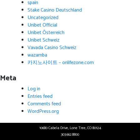
spain
Stake Casino Deutschland
Uncategorized
Unibet Official
Unibet Österreich
Unibet Schweiz
Vavada Casino Schweiz
wazamba
카지노사이트 – onlifezone.com
Meta
Log in
Entries feed
Comments feed
WordPress.org
10680 Cabela Drive, Lone Tree, CO 80124
303.662.8800