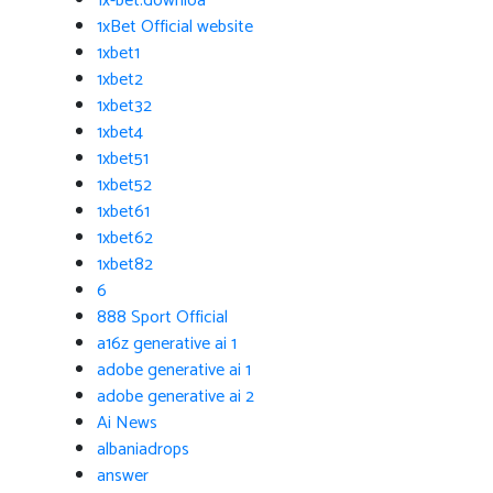
1x-bet.downloa
1xBet Official website
1xbet1
1xbet2
1xbet32
1xbet4
1xbet51
1xbet52
1xbet61
1xbet62
1xbet82
6
888 Sport Official
a16z generative ai 1
adobe generative ai 1
adobe generative ai 2
Ai News
albaniadrops
answer