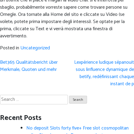
un utente che vi piace e magari la video chat si è interrotta per
sbaglio, probabilmente vorreste sapere come trovare persone su
Omegle. Ora tornate alla Home del sito e cliccate su Video (se
volete, potete prima impostare degli interessi). Se optate per la
prima, cliccate su Text e vi verrà mostrata una finestra di
avvertimento.
Posted in
Uncategorized
Post
Bet365 Qualitätsbericht über
Lexpérience ludique sépanouit
navigation
Merkmale, Quoten und mehr
sous linfluence dynamique de
betify, redéfinissant chaque
instant de p
Search
for:
Recent Posts
No deposit Slots forty five+ Free slot cosmopolitan