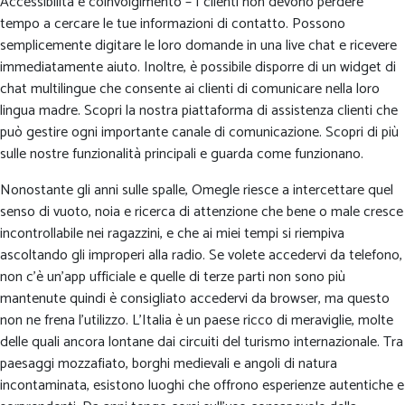
Accessibilità e coinvolgimento – I clienti non devono perdere
tempo a cercare le tue informazioni di contatto. Possono
semplicemente digitare le loro domande in una live chat e ricevere
immediatamente aiuto. Inoltre, è possibile disporre di un widget di
chat multilingue che consente ai clienti di comunicare nella loro
lingua madre. Scopri la nostra piattaforma di assistenza clienti che
può gestire ogni importante canale di comunicazione. Scopri di più
sulle nostre funzionalità principali e guarda come funzionano.
Nonostante gli anni sulle spalle, Omegle riesce a intercettare quel
senso di vuoto, noia e ricerca di attenzione che bene o male cresce
incontrollabile nei ragazzini, e che ai miei tempi si riempiva
ascoltando gli improperi alla radio. Se volete accedervi da telefono,
non c’è un’app ufficiale e quelle di terze parti non sono più
mantenute quindi è consigliato accedervi da browser, ma questo
non ne frena l’utilizzo. L’Italia è un paese ricco di meraviglie, molte
delle quali ancora lontane dai circuiti del turismo internazionale. Tra
paesaggi mozzafiato, borghi medievali e angoli di natura
incontaminata, esistono luoghi che offrono esperienze autentiche e