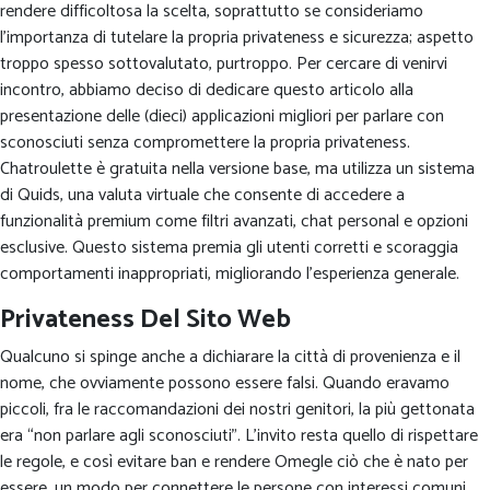
rendere difficoltosa la scelta, soprattutto se consideriamo
l’importanza di tutelare la propria privateness e sicurezza; aspetto
troppo spesso sottovalutato, purtroppo. Per cercare di venirvi
incontro, abbiamo deciso di dedicare questo articolo alla
presentazione delle (dieci) applicazioni migliori per parlare con
sconosciuti senza compromettere la propria privateness.
Chatroulette è gratuita nella versione base, ma utilizza un sistema
di Quids, una valuta virtuale che consente di accedere a
funzionalità premium come filtri avanzati, chat personal e opzioni
esclusive. Questo sistema premia gli utenti corretti e scoraggia
comportamenti inappropriati, migliorando l’esperienza generale.
Privateness Del Sito Web
Qualcuno si spinge anche a dichiarare la città di provenienza e il
nome, che ovviamente possono essere falsi. Quando eravamo
piccoli, fra le raccomandazioni dei nostri genitori, la più gettonata
era “non parlare agli sconosciuti”. L’invito resta quello di rispettare
le regole, e così evitare ban e rendere Omegle ciò che è nato per
essere, un modo per connettere le persone con interessi comuni.