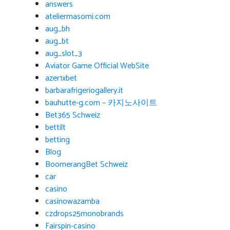
answers
ateliermasomi.com
aug_bh
aug_bt
aug_slot_3
Aviator Game Official WebSite
azer1xbet
barbarafrigeriogallery.it
bauhutte-g.com – 카지노사이트
Bet365 Schweiz
bettilt
betting
Blog
BoomerangBet Schweiz
car
casino
casinowazamba
czdrops25monobrands
Fairspin-casino