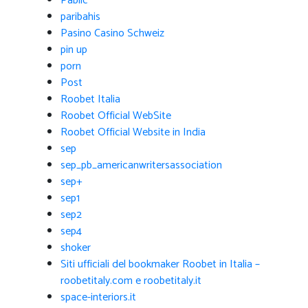
Pablic
paribahis
Pasino Casino Schweiz
pin up
porn
Post
Roobet Italia
Roobet Official WebSite
Roobet Official Website in India
sep
sep_pb_americanwritersassociation
sep+
sep1
sep2
sep4
shoker
Siti ufficiali del bookmaker Roobet in Italia –
roobetitaly.com e roobetitaly.it
space-interiors.it