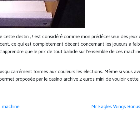
e cette destin , ! est considéré comme mon prédécesseur des jeux de
cent, ce qui est complètement décent concernant les joueurs à faib
 d’apprendre que le prix de tout balade sur l’ensemble de ces machin
isqu’carrément formés aux couleurs les élections. Même si vous ave
ermet proposée par le casino archive 2 euros mini de vouloir cette 
t machine
Mr Eagles Wings Bonus