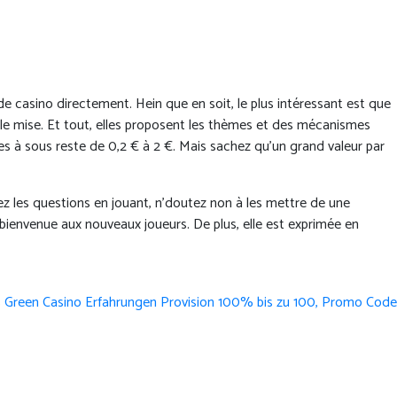
 casino directement. Hein que en soit, le plus intéressant est que
le mise. Et tout, elles proposent les thèmes et des mécanismes
es à sous reste de 0,2 € à 2 €. Mais sachez qu’un grand valeur par
z les questions en jouant, n’doutez non à les mettre de une
bienvenue aux nouveaux joueurs. De plus, elle est exprimée en
 Green Casino Erfahrungen Provision 100% bis zu 100, Promo Code