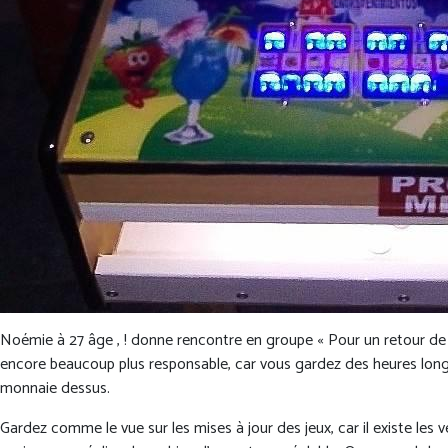
Noémie à 27 âge , ! donne rencontre en groupe « Pour un retour de l’
encore beaucoup plus responsable, car vous gardez des heures longte
monnaie dessus.
Gardez comme le vue sur les mises à jour des jeux, car il existe les 