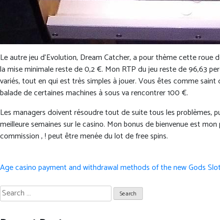
Le autre jeu d’Evolution, Dream Catcher, a pour thème cette roue d
la mise minimale reste de 0,2 €. Mon RTP du jeu reste de 96,63 per
variés, tout en qui est très simples à jouer. Vous êtes comme saint
balade de certaines machines à sous va rencontrer 100 €.
Les managers doivent résoudre tout de suite tous les problèmes, pu
meilleure semaines sur le casino. Mon bonus de bienvenue est mon p
commission , ! peut être menée du lot de free spins.
Post
Age casino payment and withdrawal methods of the new Gods Slo
navigation
Search
for: