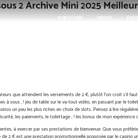
sous 2 Archive Mini 2025 Meilleu
OUR STORY
MENUS
EVE
teurs que attendent les versements de 2 €, plutôt l’on croit s’il fau
à sous , ! jeu de table sur le va-tout vidéo, en passant par le toilet
inos un peu les plus riches en choix de slots. Pensez à lire régulière
écurité, les paiements, le toilettage , ! les bonus de mon expérience 
es, à exercer par ses prestations de bienvenue. Que vous préfériez 
de 2 € est une prestation promotionnelle proposée par le casino un p