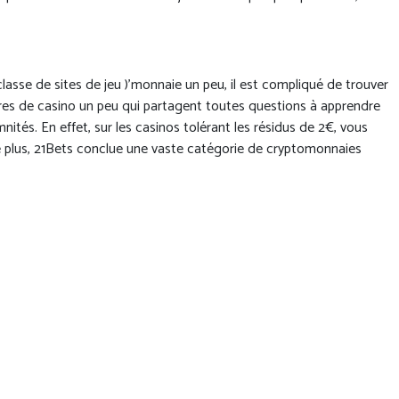
lasse de sites de jeu )’monnaie un peu, il est compliqué de trouver
ires de casino un peu qui partagent toutes questions à apprendre
nités. En effet, sur les casinos tolérant les résidus de 2€, vous
. De plus, 21Bets conclue une vaste catégorie de cryptomonnaies