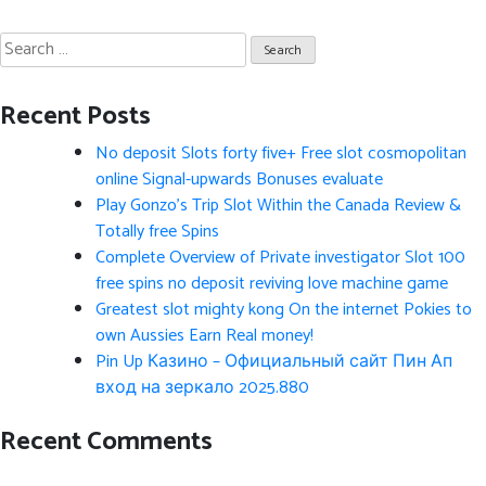
Search
for:
Recent Posts
No deposit Slots forty five+ Free slot cosmopolitan
online Signal-upwards Bonuses evaluate
Play Gonzo’s Trip Slot Within the Canada Review &
Totally free Spins
Complete Overview of Private investigator Slot 100
free spins no deposit reviving love machine game
Greatest slot mighty kong On the internet Pokies to
own Aussies Earn Real money!
Pin Up Казино – Официальный сайт Пин Ап
вход на зеркало 2025.880
Recent Comments