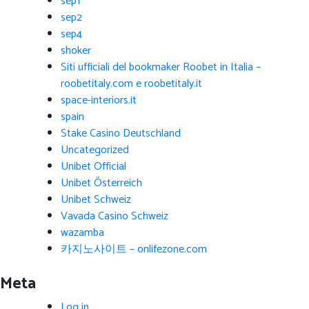
sep1
sep2
sep4
shoker
Siti ufficiali del bookmaker Roobet in Italia –
roobetitaly.com e roobetitaly.it
space-interiors.it
spain
Stake Casino Deutschland
Uncategorized
Unibet Official
Unibet Österreich
Unibet Schweiz
Vavada Casino Schweiz
wazamba
카지노사이트 – onlifezone.com
Meta
Log in