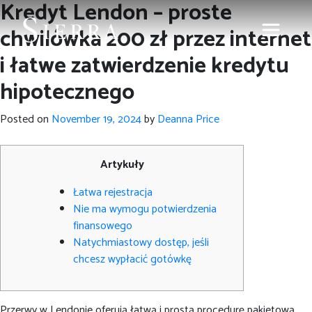
Kredyt Lendon – proste
chwilówka 200 zł przez internet
i łatwe zatwierdzenie kredytu
hipotecznego
Posted on
November 19, 2024
by
Deanna Price
Artykuły
Łatwa rejestracja
Nie ma wymogu potwierdzenia
finansowego
Natychmiastowy dostęp, jeśli
chcesz wypłacić gotówkę
Przerwy w Lendonie oferują łatwą i prostą procedurę pakietową.