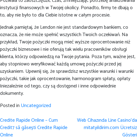
Pozwala to zaoszczędzić czas, zmniejszając potrzebę analizowania
instytucji finansowych w Twojej okolicy. Ponadto, firmy te dbają o
to, aby nie było to dla Ciebie istotne w całym procesie.
Jednak pamiętaj, że Lendon nie jest standardowym bankiem, co
oznacza, że nie może spełnić wszystkich Twoich oczekiwań. Na
przykład, Twoje pożyczki mogą mieć wyższe oprocentowanie niż
pożyczki biznesowe i nie oferują tak wielu pracowników obsługi
klienta, którzy odpowiedzą na Twoje pytania. Poza tym, ważne jest,
aby stopniowo weryfikować każdą umowę pożyczki przed jej
uzyskaniem. Upewnij się, że sprawdzisz wszystkie warunki i warunki
pożyczki, takie jak oprocentowanie, harmonogram spłaty, opłaty
(niezależnie od tego, czy są dostępne) i inne odpowiednie
dokumenty.
Posted in
Uncategorized
Post
Credite Rapide Online – Cum
Web Cihazında Line Casino’da
navigation
Credit7 să găsești Credite Rapide
mitatyildirim.com Ücretsiz
Online
Gösteri