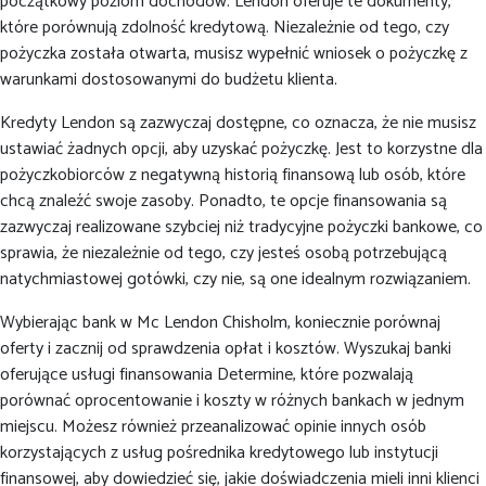
początkowy poziom dochodów. Lendon oferuje te dokumenty,
które porównują zdolność kredytową. Niezależnie od tego, czy
pożyczka została otwarta, musisz wypełnić wniosek o pożyczkę z
warunkami dostosowanymi do budżetu klienta.
Kredyty Lendon są zazwyczaj dostępne, co oznacza, że nie musisz
ustawiać żadnych opcji, aby uzyskać pożyczkę. Jest to korzystne dla
pożyczkobiorców z negatywną historią finansową lub osób, które
chcą znaleźć swoje zasoby. Ponadto, te opcje finansowania są
zazwyczaj realizowane szybciej niż tradycyjne pożyczki bankowe, co
sprawia, że niezależnie od tego, czy jesteś osobą potrzebującą
natychmiastowej gotówki, czy nie, są one idealnym rozwiązaniem.
Wybierając bank w Mc Lendon Chisholm, koniecznie porównaj
oferty i zacznij od sprawdzenia opłat i kosztów. Wyszukaj banki
oferujące usługi finansowania Determine, które pozwalają
porównać oprocentowanie i koszty w różnych bankach w jednym
miejscu. Możesz również przeanalizować opinie innych osób
korzystających z usług pośrednika kredytowego lub instytucji
finansowej, aby dowiedzieć się, jakie doświadczenia mieli inni klienci