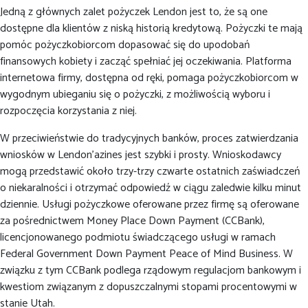
Jedną z głównych zalet pożyczek Lendon jest to, że są one
dostępne dla klientów z niską historią kredytową. Pożyczki te mają
pomóc pożyczkobiorcom dopasować się do upodobań
finansowych kobiety i zacząć spełniać jej oczekiwania. Platforma
internetowa firmy, dostępna od ręki, pomaga pożyczkobiorcom w
wygodnym ubieganiu się o pożyczki, z możliwością wyboru i
rozpoczęcia korzystania z niej.
W przeciwieństwie do tradycyjnych banków, proces zatwierdzania
wniosków w Lendon'azines jest szybki i prosty. Wnioskodawcy
mogą przedstawić około trzy-trzy czwarte ostatnich zaświadczeń
o niekaralności i otrzymać odpowiedź w ciągu zaledwie kilku minut
dziennie. Usługi pożyczkowe oferowane przez firmę są oferowane
za pośrednictwem Money Place Down Payment (CCBank),
licencjonowanego podmiotu świadczącego usługi w ramach
Federal Government Down Payment Peace of Mind Business. W
związku z tym CCBank podlega rządowym regulacjom bankowym i
kwestiom związanym z dopuszczalnymi stopami procentowymi w
stanie Utah.