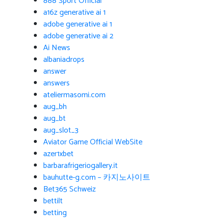
888 Sport Official
a16z generative ai 1
adobe generative ai 1
adobe generative ai 2
Ai News
albaniadrops
answer
answers
ateliermasomi.com
aug_bh
aug_bt
aug_slot_3
Aviator Game Official WebSite
azer1xbet
barbarafrigeriogallery.it
bauhutte-g.com – 카지노사이트
Bet365 Schweiz
bettilt
betting