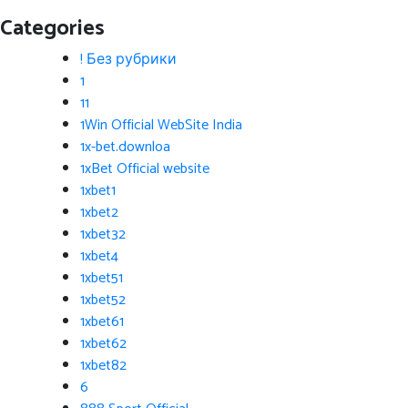
Categories
! Без рубрики
1
11
1Win Official WebSite India
1x-bet.downloa
1xBet Official website
1xbet1
1xbet2
1xbet32
1xbet4
1xbet51
1xbet52
1xbet61
1xbet62
1xbet82
6