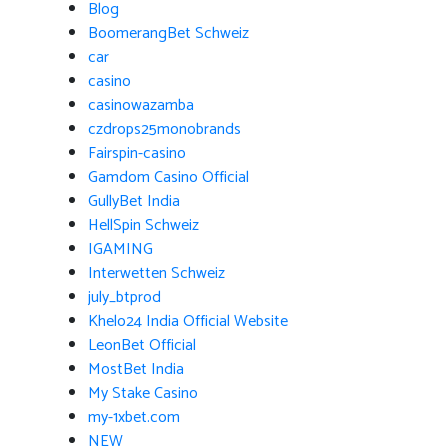
Blog
BoomerangBet Schweiz
car
casino
casinowazamba
czdrops25monobrands
Fairspin-casino
Gamdom Casino Official
GullyBet India
HellSpin Schweiz
IGAMING
Interwetten Schweiz
july_btprod
Khelo24 India Official Website
LeonBet Official
MostBet India
My Stake Casino
my-1xbet.com
NEW