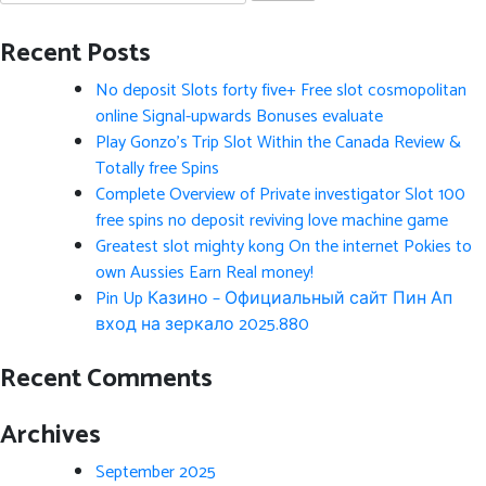
for:
Recent Posts
No deposit Slots forty five+ Free slot cosmopolitan
online Signal-upwards Bonuses evaluate
Play Gonzo’s Trip Slot Within the Canada Review &
Totally free Spins
Complete Overview of Private investigator Slot 100
free spins no deposit reviving love machine game
Greatest slot mighty kong On the internet Pokies to
own Aussies Earn Real money!
Pin Up Казино – Официальный сайт Пин Ап
вход на зеркало 2025.880
Recent Comments
Archives
September 2025