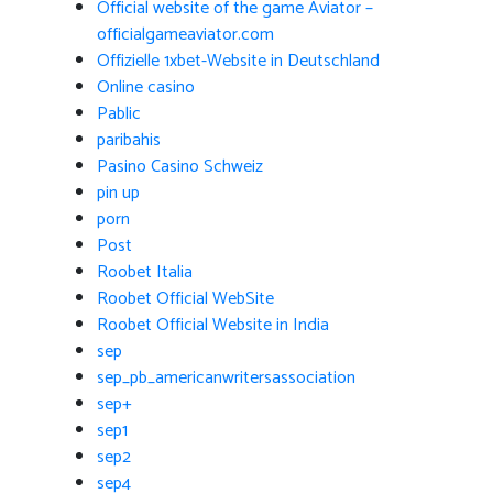
Official website of the game Aviator –
officialgameaviator.com
Offizielle 1xbet-Website in Deutschland
Online casino
Pablic
paribahis
Pasino Casino Schweiz
pin up
porn
Post
Roobet Italia
Roobet Official WebSite
Roobet Official Website in India
sep
sep_pb_americanwritersassociation
sep+
sep1
sep2
sep4