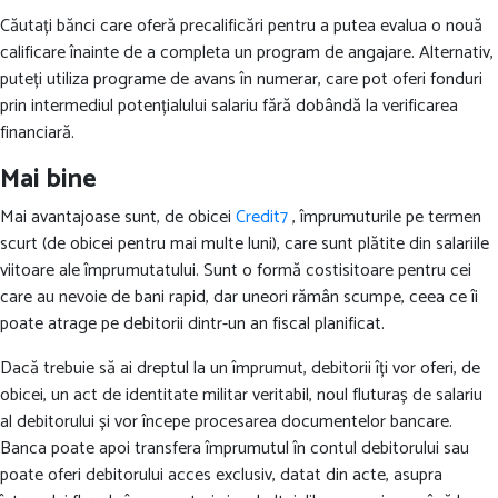
Căutați bănci care oferă precalificări pentru a putea evalua o nouă
calificare înainte de a completa un program de angajare.
Alternativ,
puteți utiliza programe de avans în numerar, care pot oferi fonduri
prin intermediul potențialului salariu fără dobândă la verificarea
financiară.
Mai bine
Mai avantajoase sunt, de obicei
Credit7
, împrumuturile pe termen
scurt (de obicei pentru mai multe luni), care sunt plătite din salariile
viitoare ale împrumutatului. Sunt o formă costisitoare pentru cei
care au nevoie de bani rapid, dar uneori rămân scumpe, ceea ce îi
poate atrage pe debitorii dintr-un an fiscal planificat.
Dacă trebuie să ai dreptul la un împrumut, debitorii îți vor oferi, de
obicei, un act de identitate militar veritabil, noul fluturaș de salariu
al debitorului și vor începe procesarea documentelor bancare.
Banca poate apoi transfera împrumutul în contul debitorului sau
poate oferi debitorului acces exclusiv, datat din acte, asupra