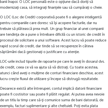
banii înapoi. O LOC personală este o opțiune dacă doriți să
modernizați casa, să integrați finanțele sau să cumpărați o cheie.
O LOC (Loc de Credit) corporativă poate fi o alegere inteligentă
pentru companiile care doresc să își acopere facturile, dar nu
trebuie să plătească prea mult. Un grup financiar al unei companii
are tendința de a pune o întrebare dificilă cu un istoric de credit în
procesul de solicitare a unui software. Acest lucru vă poate reduce
rapid scorul de credit, dar tinde să se recupereze în câteva
săptămâni dacă gestionați o justificare cu atenție.
LOC-urile includ tipurile de rapoarte pe care le aveți în dosarul dvs.
de credit, ceea ce vă va ajuta să vă distrați. Cu toate acestea,
atunci când aveți o mulțime de conturi financiare deschise, acest
lucru crește fluxul de utilizare și începe să distrugă rezultatele.
Deoarece există alte întreruperi, contul implică datorii financiare
poate fi costisitor sau poate fi plătit regulat. Ai putea avea nevoie
de un titlu la timp care să-ți comunice suma de bani datorată, de
exemplu, facturi suplimentare și alte cheltuieli. Poți evita plata