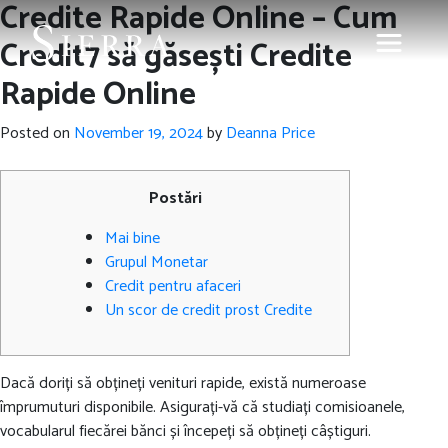
Credite Rapide Online – Cum
Credit7 să găsești Credite
Rapide Online
Posted on
November 19, 2024
by
Deanna Price
Postări
Mai bine
Grupul Monetar
Credit pentru afaceri
Un scor de credit prost Credite
Dacă doriți să obțineți venituri rapide, există numeroase
împrumuturi disponibile. Asigurați-vă că studiați comisioanele,
vocabularul fiecărei bănci și începeți să obțineți câștiguri.