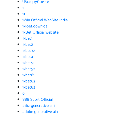
! Без рубрики
1
11
1Win Official WebSite India
1x-bet.downloa
1xBet Official website
1xbet1
1xbet2
1xbet32
1xbet4
1xbet51
1xbet52
1xbet61
1xbet62
1xbet82
6
888 Sport Official
a16z generative ai 1
adobe generative ai 1