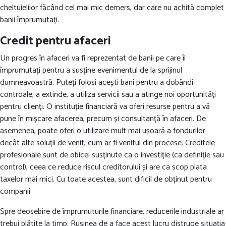
cheltuielilor făcând cel mai mic demers, dar care nu achită complet
banii împrumutați.
Credit pentru afaceri
Un progres în afaceri va fi reprezentat de banii pe care îi
împrumutați pentru a susține evenimentul de la sprijinul
dumneavoastră. Puteți folosi acești bani pentru a dobândi
controale, a extinde, a utiliza servicii sau a atinge noi oportunități
pentru clienți. O instituție financiară va oferi resurse pentru a vă
pune în mișcare afacerea, precum și consultanță în afaceri. De
asemenea, poate oferi o utilizare mult mai ușoară a fondurilor
decât alte soluții de venit, cum ar fi venitul din procese. Creditele
profesionale sunt de obicei susținute ca o investiție (ca definiție sau
control), ceea ce reduce riscul creditorului și are ca scop plata
taxelor mai mici. Cu toate acestea, sunt dificil de obținut pentru
companii.
Spre deosebire de împrumuturile financiare, reducerile industriale ar
trebui plătite la timp. Rușinea de a face acest lucru distruge situația