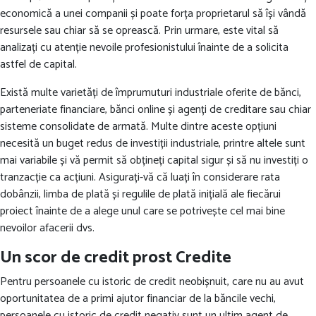
economică a unei companii și poate forța proprietarul să își vândă
resursele sau chiar să se oprească. Prin urmare, este vital să
analizați cu atenție nevoile profesionistului înainte de a solicita
astfel de capital.
Există multe varietăți de împrumuturi industriale oferite de bănci,
parteneriate financiare, bănci online și agenți de creditare sau chiar
sisteme consolidate de armată. Multe dintre aceste opțiuni
necesită un buget redus de investiții industriale, printre altele sunt
mai variabile și vă permit să obțineți capital sigur și să nu investiți o
tranzacție ca acțiuni. Asigurați-vă că luați în considerare rata
dobânzii, limba de plată și regulile de plată inițială ale fiecărui
proiect înainte de a alege unul care se potrivește cel mai bine
nevoilor afacerii dvs.
Un scor de credit prost Credite
Pentru persoanele cu istoric de credit neobișnuit, care nu au avut
oportunitatea de a primi ajutor financiar de la băncile vechi,
persoanele cu istoric de credit negativ sunt un ultim agent de