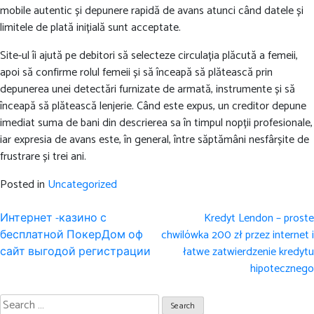
mobile autentic și depunere rapidă de avans atunci când datele și
limitele de plată inițială sunt acceptate.
Site-ul îi ajută pe debitori să selecteze circulația plăcută a femeii,
apoi să confirme rolul femeii și să înceapă să plătească prin
depunerea unei detectări furnizate de armată, instrumente și să
înceapă să plătească lenjerie. Când este expus, un creditor depune
imediat suma de bani din descrierea sa în timpul nopții profesionale,
iar expresia de avans este, în general, între săptămâni nesfârșite de
frustrare și trei ani.
Posted in
Uncategorized
Post
Интернет -казино с
Kredyt Lendon – proste
navigation
бесплатной ПокерДом оф
chwilówka 200 zł przez internet i
сайт выгодой регистрации
łatwe zatwierdzenie kredytu
hipotecznego
Search