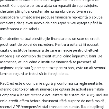
credit. Concepute pentru a ajuta cu reparații de supraviețuire,
cheltuieli științifice, creșteri ale numărului de software sau
consolidare, următoarele produse financiare reprezintă o soluție
excelentă dacă aveți nevoie de bani rapid și veți aștepta până la
următoarea zi de salariu.
Dar atenție: nu toate instituțiile financiare cu un scor de credit
prost sunt de obicei de încredere. Pentru a evita să fii epuizat,
caută o instituție financiară de care ai nevoie pentru cheltuieli
viitoare și un comision de credit atunci când împrumuți bani. De
asemenea, atunci când o instituție financiară te presează să
acționezi rapid sau îți percepe taxe pentru bani, este un alt semnal
luminos roșu și ar trebui să te ferești de ea.
RadCred este o companie sigură și conformă cu reglementările,
oferind debitorilor afiliați numeroase opțiuni de actualizare fiabile.
Compania a lansat recent o actualizare de sistem din 2025, inclusiv
cello-credit-affirm before-document (fără surprize de notă rapidă),
recenzii APR/compensă/total-transaction curate, flux de aplicații