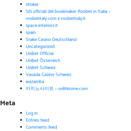
shoker
Siti ufficiali del bookmaker Roobet in Italia –
roobetitaly.com e roobetitaly.it
space-interiors.it
spain
Stake Casino Deutschland
Uncategorized
Unibet Official
Unibet Österreich
Unibet Schweiz
Vavada Casino Schweiz
wazamba
카지노사이트 – onlifezone.com
Meta
Log in
Entries feed
Comments feed