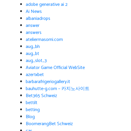
adobe generative ai 2
Ai News
albaniadrops
answer
answers
ateliermasomi.com
aug_bh
aug_bt
aug_slot_3
Aviator Game Official WebSite
azer1xbet
barbarafrigeriogallery.it
bauhutte-g.com – 카지노사이트
Bet365 Schweiz
bettilt
betting
Blog
BoomerangBet Schweiz
car