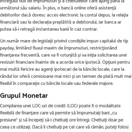
întregului flux de împrumuturi și a cheltuielilor care ajung până la
următorul său salariu. În plus, o bancă online oferă asistență
debitorilor dacă doresc acces electronic la contul depus, la relația
financiară sau la declarația preplătită a debitorului, iar banca ar
putea să-i retragă instantaneu banii în caz contrar.
Un număr mare de legislații privind condițiile impun capitalul de tip
payday, limitând fluxul maxim de împrumuturi, restricționând
finanțarea frecventă, care va fi rotunjită și va iniția solicitarea unei
revizuiri financiare înainte de a acorda orice ipotecă. Opțiuni pentru
mai multă fericire au agenți ipotecari de la băncile locale, care la
rândul lor oferă comisioane mai mici și un termen de plată mult mai
flexibil în comparație cu băncile locale sau federale majore.
Grupul Monetar
Compilarea unei LOC-uri de credit (LOC) poate fi o modalitate
flexibilă de finanțare care vă permite să împrumutați bani „cu
presiune” și să începeți să-i cheltuiți ore întregi. Cheltuiți doar pe
ceea ce utilizați. Dacă îi cheltuiți pe cei care vă rămân, puteți folosi