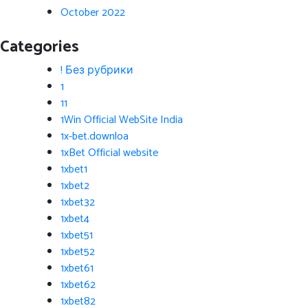
October 2022
Categories
! Без рубрики
1
11
1Win Official WebSite India
1x-bet.downloa
1xBet Official website
1xbet1
1xbet2
1xbet32
1xbet4
1xbet51
1xbet52
1xbet61
1xbet62
1xbet82