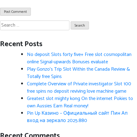
Search
for:
Recent Posts
No deposit Slots forty five+ Free slot cosmopolitan
online Signal-upwards Bonuses evaluate
Play Gonzo’s Trip Slot Within the Canada Review &
Totally free Spins
Complete Overview of Private investigator Slot 100
free spins no deposit reviving love machine game
Greatest slot mighty kong On the internet Pokies to
own Aussies Earn Real money!
Pin Up Казино – Официальный сайт Пин Ап
вход на зеркало 2025.880
Recent Comments