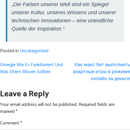
„Die Farben unserer Welt sind ein Spiegel
unserer Kultur, unseres Wissens und unserer
technischen Innovationen – eine unendliche
Quelle der Inspiration.“
Posted in
Uncategorized
Post
Omegle Wie Es Funktioniert Und
Как макс бет выполнить
navigation
Was Eltern Wissen Sollten
азартные игры в режиме
онлайн за деньги
Leave a Reply
Your email address will not be published.
Required fields are
marked
*
Comment
*