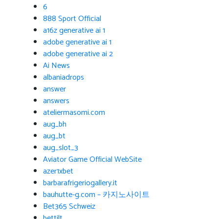
6
888 Sport Official
a16z generative ai 1
adobe generative ai 1
adobe generative ai 2
Ai News
albaniadrops
answer
answers
ateliermasomi.com
aug_bh
aug_bt
aug_slot_3
Aviator Game Official WebSite
azer1xbet
barbarafrigeriogallery.it
bauhutte-g.com – 카지노사이트
Bet365 Schweiz
bettilt