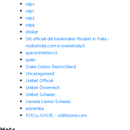
sep+
sep1
sep2
sep4
shoker
Siti ufficiali del bookmaker Roobet in Italia –
roobetitaly.com e roobetitaly.it
space-interiors.it
spain
Stake Casino Deutschland
Uncategorized
Unibet Official
Unibet Österreich
Unibet Schweiz
Vavada Casino Schweiz
wazamba
카지노사이트 – onlifezone.com