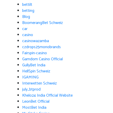
bettilt
betting
Blog
BoomerangBet Schweiz
car
casino
casinowazamba
czdrops25monobrands
Fairspin-casino
Gamdom Casino Official
GullyBet India
HellSpin Schweiz
IGAMING
Interwetten Schweiz
july_btprod
Khelo24 India Official Website
LeonBet Official
MostBet India