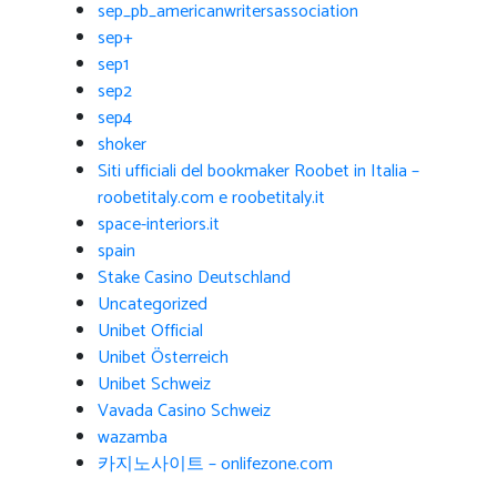
sep_pb_americanwritersassociation
sep+
sep1
sep2
sep4
shoker
Siti ufficiali del bookmaker Roobet in Italia –
roobetitaly.com e roobetitaly.it
space-interiors.it
spain
Stake Casino Deutschland
Uncategorized
Unibet Official
Unibet Österreich
Unibet Schweiz
Vavada Casino Schweiz
wazamba
카지노사이트 – onlifezone.com