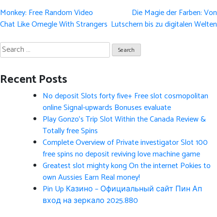
Post
Monkey: Free Random Video
Die Magie der Farben: Von
navigation
Chat Like Omegle With Strangers
Lutschern bis zu digitalen Welten
Search
for:
Recent Posts
No deposit Slots forty five+ Free slot cosmopolitan
online Signal-upwards Bonuses evaluate
Play Gonzo’s Trip Slot Within the Canada Review &
Totally free Spins
Complete Overview of Private investigator Slot 100
free spins no deposit reviving love machine game
Greatest slot mighty kong On the internet Pokies to
own Aussies Earn Real money!
Pin Up Казино – Официальный сайт Пин Ап
вход на зеркало 2025.880