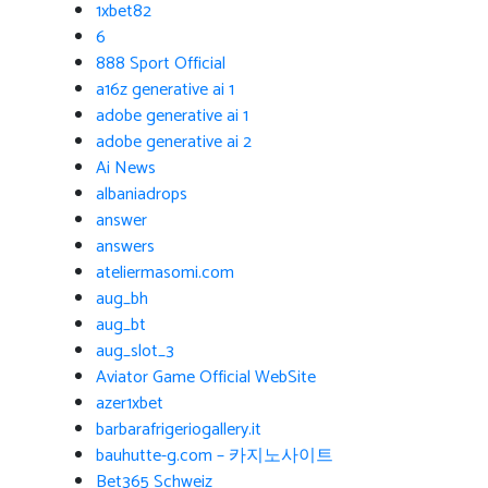
1xbet82
6
888 Sport Official
a16z generative ai 1
adobe generative ai 1
adobe generative ai 2
Ai News
albaniadrops
answer
answers
ateliermasomi.com
aug_bh
aug_bt
aug_slot_3
Aviator Game Official WebSite
azer1xbet
barbarafrigeriogallery.it
bauhutte-g.com – 카지노사이트
Bet365 Schweiz