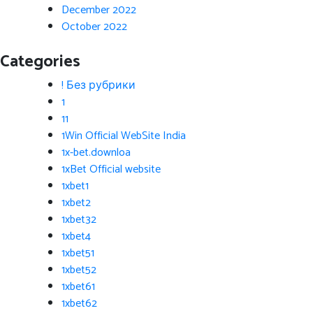
December 2022
October 2022
Categories
! Без рубрики
1
11
1Win Official WebSite India
1x-bet.downloa
1xBet Official website
1xbet1
1xbet2
1xbet32
1xbet4
1xbet51
1xbet52
1xbet61
1xbet62