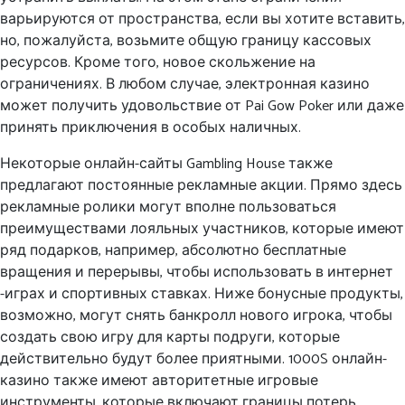
варьируются от пространства, если вы хотите вставить,
но, пожалуйста, возьмите общую границу кассовых
ресурсов. Кроме того, новое скольжение на
ограничениях. В любом случае, электронная казино
может получить удовольствие от Pai Gow Poker или даже
принять приключения в особых наличных.
Некоторые онлайн-сайты Gambling House также
предлагают постоянные рекламные акции. Прямо здесь
рекламные ролики могут вполне пользоваться
преимуществами лояльных участников, которые имеют
ряд подарков, например, абсолютно бесплатные
вращения и перерывы, чтобы использовать в интернет
-играх и спортивных ставках. Ниже бонусные продукты,
возможно, могут снять банкролл нового игрока, чтобы
создать свою игру для карты подруги, которые
действительно будут более приятными. 1000S онлайн-
казино также имеют авторитетные игровые
инструменты, которые включают границы потерь,