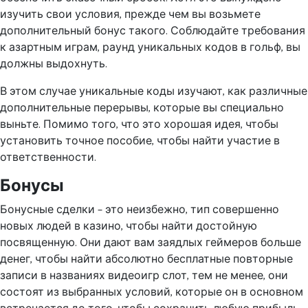
изучить свои условия, прежде чем вы возьмете
дополнительный бонус такого. Соблюдайте требования
к азартным играм, раунд уникальных кодов в гольф, вы
должны выдохнуть.
В этом случае уникальные коды изучают, как различные
дополнительные перерывы, которые вы специально
выньте.
Помимо того, что это хорошая идея, чтобы
установить точное пособие, чтобы найти участие в
ответственности.
Бонусы
Бонусные сделки – это неизбежно, тип совершенно
новых людей в казино, чтобы найти достойную
посвященную. Они дают вам заядлых геймеров больше
денег, чтобы найти абсолютно бесплатные повторные
записи в названиях видеоигр слот, тем не менее, они
состоят из выбранных условий, которые он в основном