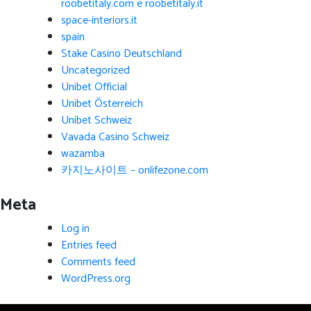
roobetitaly.com e roobetitaly.it
space-interiors.it
spain
Stake Casino Deutschland
Uncategorized
Unibet Official
Unibet Österreich
Unibet Schweiz
Vavada Casino Schweiz
wazamba
카지노사이트 – onlifezone.com
Meta
Log in
Entries feed
Comments feed
WordPress.org