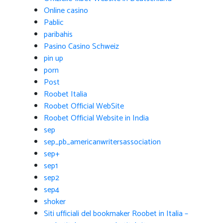
Online casino
Pablic
paribahis
Pasino Casino Schweiz
pin up
porn
Post
Roobet Italia
Roobet Official WebSite
Roobet Official Website in India
sep
sep_pb_americanwritersassociation
sep+
sep1
sep2
sep4
shoker
Siti ufficiali del bookmaker Roobet in Italia –