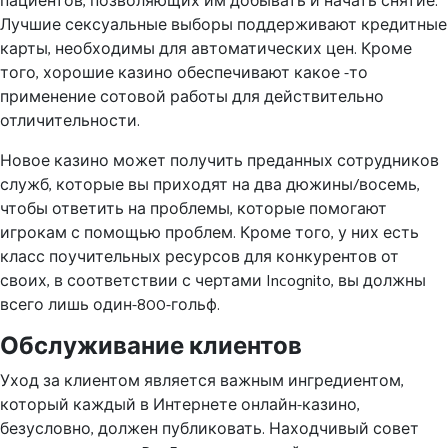
пациентов, позволяющих им добывать и начать снятие.
Лучшие сексуальные выборы поддерживают кредитные
карты, необходимы для автоматических цен. Кроме
того, хорошие казино обеспечивают какое -то
применение сотовой работы для действительно
отличительности.
Новое казино может получить преданных сотрудников
служб, которые вы приходят на два дюжины/восемь,
чтобы ответить на проблемы, которые помогают
игрокам с помощью проблем. Кроме того, у них есть
класс поучительных ресурсов для конкурентов от
своих, в соответствии с чертами Incognito, вы должны
всего лишь один-800-гольф.
Обслуживание клиентов
Уход за клиентом является важным ингредиентом,
который каждый в Интернете онлайн-казино,
безусловно, должен публиковать. Находчивый совет