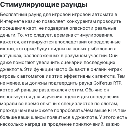
Стимулирующие раунды
Бесплатный раунд для игровой игровой автомата в
Интернете казино позволяет конкурентам проводить
посещения карт, не подвергая опасности реальные
деньги. То, что следует, времена стимулирования,
кажется, активируются впоследствии определенные
иконы, которые будут видны на новых рыболовных
катушках, расположенных в разумном участии. Они
даже помогают увеличить сценарии последующих
джекпота. Эти функции часто бывают в онлайн -играх
игровых автоматов из этих эффективных агентств. Тем
не менее, вы должны подтвердить раунд Golf’ersus RTP,
который раньше развлекался с этим. Обычно он
используется для изучения оценки для определения
морали во время опытных специалистов по слотам,
прежде чем вы можете попробовать.Чем выше RTP, тем
больше ваши шансы появиться в джекпоте. У этого есть
несколько наград за продление приключений, важно