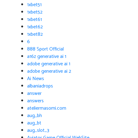
1xbet51
1xbet52
1xbet61
1xbet62
1xbet82
6
888 Sport Official
a16z generative ai 1
adobe generative ai 1
adobe generative ai 2
Ai News
albaniadrops
answer
answers
ateliermasomi.com
aug_bh
aug_bt
aug_slot_3
Aviator Game Official WebSite