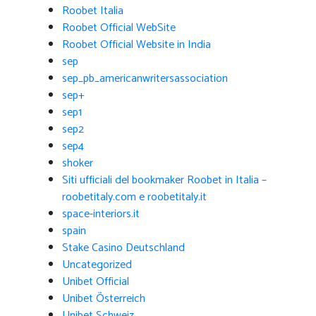
Roobet Italia
Roobet Official WebSite
Roobet Official Website in India
sep
sep_pb_americanwritersassociation
sep+
sep1
sep2
sep4
shoker
Siti ufficiali del bookmaker Roobet in Italia –
roobetitaly.com e roobetitaly.it
space-interiors.it
spain
Stake Casino Deutschland
Uncategorized
Unibet Official
Unibet Österreich
Unibet Schweiz