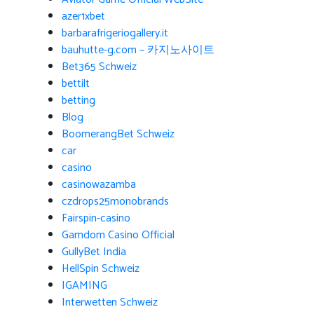
azer1xbet
barbarafrigeriogallery.it
bauhutte-g.com – 카지노사이트
Bet365 Schweiz
bettilt
betting
Blog
BoomerangBet Schweiz
car
casino
casinowazamba
czdrops25monobrands
Fairspin-casino
Gamdom Casino Official
GullyBet India
HellSpin Schweiz
IGAMING
Interwetten Schweiz