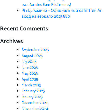
own Aussies Earn Real money!
Pin Up Казино – Официальный сайт Пин Ап
вход на зеркало 2025.880
Recent Comments
Archives
September 2025
August 2025
July 2025
June 2025
May 2025
April 2025
March 2025
February 2025
January 2025
December 2024
November 2024