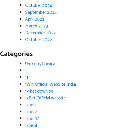
October 2024
September 2024
April 2023
March 2023
December 2022
October 2022
Categories
! Без рубрики
1
11
1Win Official WebSite India
1x-bet.downloa
1xBet Official website
1xbet1
1xbet2
1xbet32
1xbet4