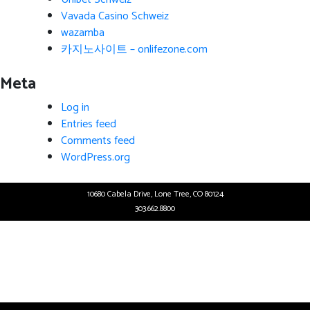
Vavada Casino Schweiz
wazamba
카지노사이트 – onlifezone.com
Meta
Log in
Entries feed
Comments feed
WordPress.org
10680 Cabela Drive, Lone Tree, CO 80124
303.662.8800