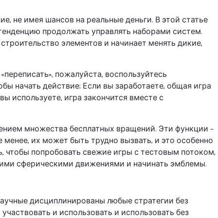
е, не имея шансов на реальные деньги. В этой статье
и тенденцию продолжать управлять наборами систем.
 строительство элементов и начинает менять дикие,
 «переписать», пожалуйста, воспользуйтесь
обы начать действие; Если вы заработаете, общая игра
 вы используете, игра закончится вместе с
влением множества бесплатных вращений. Эти функции –
 менее, их может быть трудно вызвать, и это особенно
ь, чтобы попробовать свежие игры с тестовым потоком,
гими сферическими движениями и начинать эмблемы.
 научные дисциплинированы любые стратегии без
участвовать и использовать и использовать без