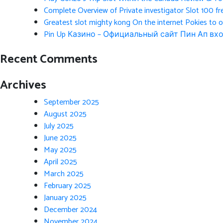
Complete Overview of Private investigator Slot 100 fr
Greatest slot mighty kong On the internet Pokies to 
Pin Up Казино – Официальный сайт Пин Ап вхо
Recent Comments
Archives
September 2025
August 2025
July 2025
June 2025
May 2025
April 2025
March 2025
February 2025
January 2025
December 2024
November 2024