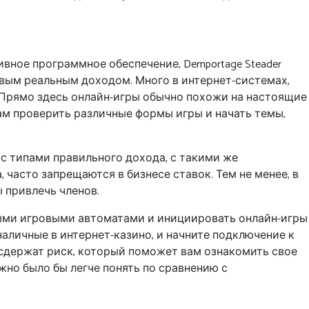
ивное программное обеспечение, Demportage Steader
овым реальным доходом. Много в интернет-системах,
 Прямо здесь онлайн-игры обычно похожи на настоящие
ам проверить различные формы игры и начать темы,
 типами правильного дохода, с такими же
асто запрещаются в бизнесе ставок. Тем не менее, в
 привлечь членов.
выми игровыми автоматами и инициировать онлайн-игры
аличные в интернет-казино, и начните подключение к
 сдержат риск, который поможет вам ознакомить свое
жно было бы легче понять по сравнению с