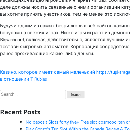
касающихся видео игроков в Интернет -играх, соответст
деле должны носить связанные с ними организации ка
вы хотите принять участников, тем не менее, это исклю
Будучи одним из самых безрисковых веб-сайтов казино
бонусом на свежих играх. Ниже игры играют из демонст
Bigwinboard, включая, действительно, является лучшим
тестовых игровых автоматов. Корпорация сосредоточен
ранее проживающие какие -либо деньги.
Post
Казино, которое имеет самый маленький https://tupkarag
navigation
в отношении T Rubles
Search
for:
Recent Posts
No deposit Slots forty five+ Free slot cosmopolitan o
Play Gonzo’s Trip Slot Within the Canada Review & Tot