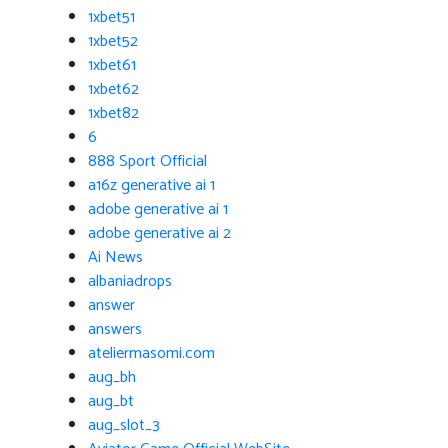
1xbet51
1xbet52
1xbet61
1xbet62
1xbet82
6
888 Sport Official
a16z generative ai 1
adobe generative ai 1
adobe generative ai 2
Ai News
albaniadrops
answer
answers
ateliermasomi.com
aug_bh
aug_bt
aug_slot_3