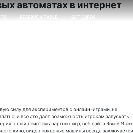
овых автоматах в интернет
NTS
RESERVE A TABLE
GIFT CARDS
ую силу для экспериментов с онлайн -играми, не
латно, и все это даёт возможность игрокам запускать
рия онлайн-систем азартных игр, веб-сайта Round Maker
ового кино, видео покерные машины всегда заключается