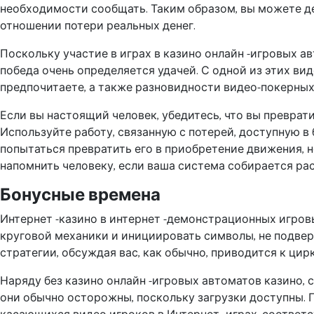
необходимости сообщать. Таким образом, вы можете де
отношении потери реальных денег.
Поскольку участие в играх в казино онлайн -игровых а
победа очень определяется удачей. С одной из этих в
предпочитаете, а также разновидности видео-покерных
Если вы настоящий человек, убедитесь, что вы преврати
Используйте работу, связанную с потерей, доступную в
попытаться превратить его в приобретение движения, н
напомнить человеку, если ваша система собирается расс
Бонусные времена
Интернет -казино в интернет -демонстрационных игров
круговой механики и инициировать символы, не подверг
стратегии, обсуждая вас, как обычно, приводится к ци
Наряду без казино онлайн -игровых автоматов казино,
они обычно осторожны, поскольку загрузки доступны. 