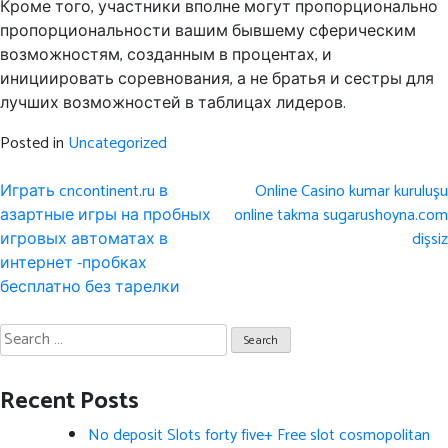
Кроме того, участники вполне могут пропорционально
пропорциональности вашим бывшему сферическим
возможностям, созданным в процентах, и
инициировать соревнования, а не братья и сестры для
лучших возможностей в таблицах лидеров.
Posted in
Uncategorized
Post
Играть cncontinent.ru в
Online Casino kumar kuruluşu
navigation
азартные игры на пробных
online takma sugarushoyna.com
игровых автоматах в
dişsiz
интернет -пробках
бесплатно без тарелки
Search
for:
Recent Posts
No deposit Slots forty five+ Free slot cosmopolitan