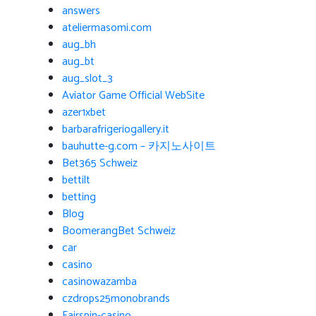
answers
ateliermasomi.com
aug_bh
aug_bt
aug_slot_3
Aviator Game Official WebSite
azer1xbet
barbarafrigeriogallery.it
bauhutte-g.com – 카지노사이트
Bet365 Schweiz
bettilt
betting
Blog
BoomerangBet Schweiz
car
casino
casinowazamba
czdrops25monobrands
Fairspin-casino