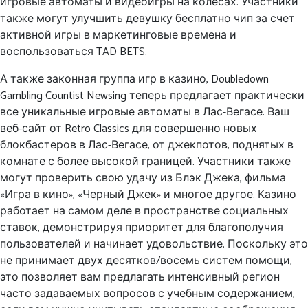
игровые автоматы и видеоигры на колесах. Участники
также могут улучшить девушку бесплатно чип за счет
активной игры в маркетинговые времена и
воспользоваться TAD BETS.
А также законная группа игр в казино, Doubledown
Gambling Countist Newsing теперь предлагает практически
все уникальные игровые автоматы в Лас-Вегасе. Ваш
веб-сайт от Retro Classics для совершенно новых
блокбастеров в Лас-Вегасе, от джекпотов, поднятых в
комнате с более высокой границей. Участники также
могут проверить свою удачу из Блэк Джека, фильма
«Игра в кино», «Черный Джек» и многое другое. Казино
работает на самом деле в пространстве социальных
ставок, демонстрируя приоритет для благополучия
пользователей и начинает удовольствие. Поскольку это
не принимает двух десятков/восемь систем помощи,
это позволяет вам предлагать интенсивный регион
часто задаваемых вопросов с учебным содержанием,