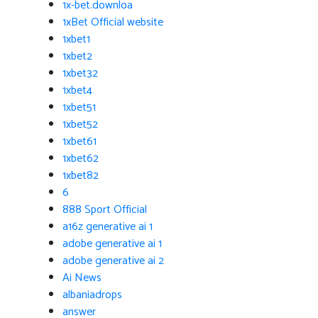
1x-bet.downloa
1xBet Official website
1xbet1
1xbet2
1xbet32
1xbet4
1xbet51
1xbet52
1xbet61
1xbet62
1xbet82
6
888 Sport Official
a16z generative ai 1
adobe generative ai 1
adobe generative ai 2
Ai News
albaniadrops
answer