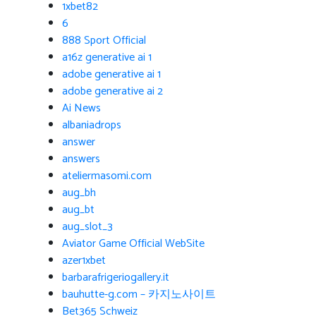
1xbet82
6
888 Sport Official
a16z generative ai 1
adobe generative ai 1
adobe generative ai 2
Ai News
albaniadrops
answer
answers
ateliermasomi.com
aug_bh
aug_bt
aug_slot_3
Aviator Game Official WebSite
azer1xbet
barbarafrigeriogallery.it
bauhutte-g.com – 카지노사이트
Bet365 Schweiz