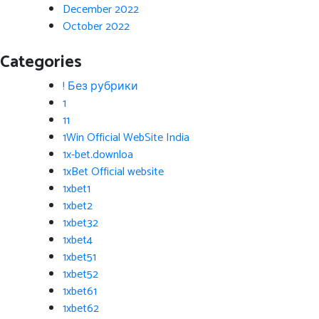
December 2022
October 2022
Categories
! Без рубрики
1
11
1Win Official WebSite India
1x-bet.downloa
1xBet Official website
1xbet1
1xbet2
1xbet32
1xbet4
1xbet51
1xbet52
1xbet61
1xbet62