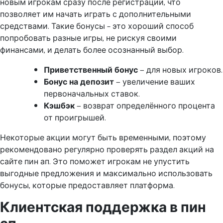
новым игрокам сразу после регистрации, что
позволяет им начать играть с дополнительными
средствами. Такие бонусы – это хороший способ
попробовать разные игры, не рискуя своими
финансами, и делать более осознанный выбор.
Приветственный бонус
— для новых игроков.
Бонус на депозит
— увеличение ваших
первоначальных ставок.
Кэшбэк
— возврат определённого процента
от проигрышей.
Некоторые акции могут быть временными, поэтому
рекомендовано регулярно проверять раздел акций на
сайте пин ап. Это поможет игрокам не упустить
выгодные предложения и максимально использовать
бонусы, которые предоставляет платформа.
Клиентская поддержка в пин