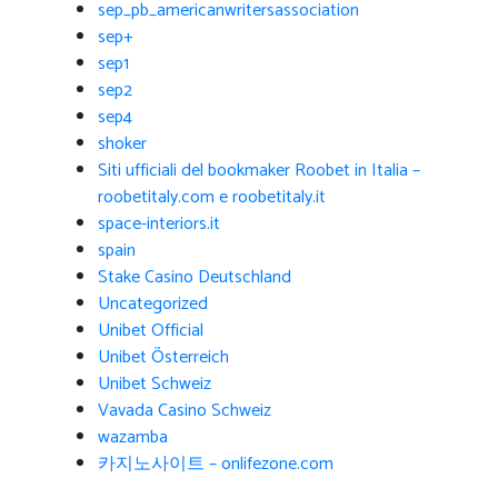
sep_pb_americanwritersassociation
sep+
sep1
sep2
sep4
shoker
Siti ufficiali del bookmaker Roobet in Italia –
roobetitaly.com e roobetitaly.it
space-interiors.it
spain
Stake Casino Deutschland
Uncategorized
Unibet Official
Unibet Österreich
Unibet Schweiz
Vavada Casino Schweiz
wazamba
카지노사이트 – onlifezone.com