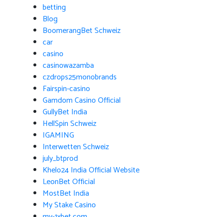
betting
Blog
BoomerangBet Schweiz
car
casino
casinowazamba
czdrops25monobrands
Fairspin-casino
Gamdom Casino Official
GullyBet India
HellSpin Schweiz
IGAMING
Interwetten Schweiz
july_btprod
Khelo24 India Official Website
LeonBet Official
MostBet India
My Stake Casino
my-1xbet.com