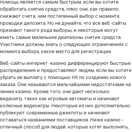
помощь является самым быстрым, если вы хотите
обработать снятие средств, плюс они, как правило,
снижают счета, чем постепенный выбор с момента
проводки депозита. Но не думайте, что все веб -сайты
признают такого рода выборы, и некоторые могут
иметь самые маленькие диапазоны снятия средств.
Участники должны знать о следующих ограничениях с
момента выбора, какое место для регистрации.
Веб -сайты интернет -казино дифференцируют быстрые
распределения и предоставляют людям, если вы хотите
убрать ее выплату с помощью HR по созданию нового
заказа. Они называются мельчайшими недостатками на
линии казино. Кроме того, они дают несколько
видеоигр, таких как игровые автоматы и начинают
колесные видеоигры. Некоторые из них дополнительно
публикуют современные джекпоты и начинают
оставаться названиями поставщиков. Ниже казино –
отличный способ для людей, которые хотят выполнять,