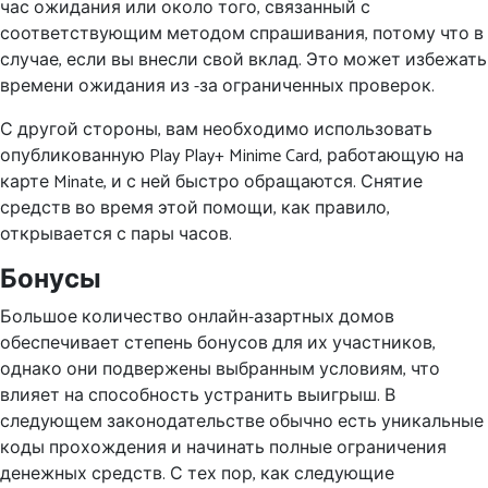
час ожидания или около того, связанный с
соответствующим методом спрашивания, потому что в
случае, если вы внесли свой вклад. Это может избежать
времени ожидания из -за ограниченных проверок.
С другой стороны, вам необходимо использовать
опубликованную Play Play+ Minime Card, работающую на
карте Minate, и с ней быстро обращаются.
Снятие
средств во время этой помощи, как правило,
открывается с пары часов.
Бонусы
Большое количество онлайн-азартных домов
обеспечивает степень бонусов для их участников,
однако они подвержены выбранным условиям, что
влияет на способность устранить выигрыш. В
следующем законодательстве обычно есть уникальные
коды прохождения и начинать полные ограничения
денежных средств. С тех пор, как следующие