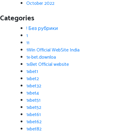
October 2022
Categories
! Без рубрики
1
11
1Win Official WebSite India
1x-bet.downloa
1xBet Official website
1xbet1
1xbet2
1xbet32
1xbet4
1xbet51
1xbet52
1xbet61
1xbet62
1xbet82