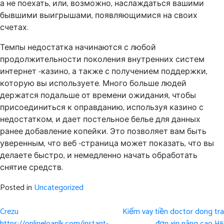
а не поехать, или, возможно, наслаждаться вашими
бывшими выигрышами, появляющимися на своих
счетах.
Темпы недостатка начинаются с любой
продолжительности поколения внутренних систем
интернет -казино, а также с получением поддержки,
которую вы используете. Много больше людей
держатся подальше от времени ожидания, чтобы
присоединиться к оправданию, используя казино с
недостатком, и дает постельное белье для данных
ранее добавление копейки. Это позволяет вам быть
уверенным, что веб -страница может показать, что вы
делаете быстро, и немедленно начать обработать
снятие средств.
Posted in
Uncategorized
Post
Crezu
Kiểm vay tiền doctor dong tra
https://onlineloanlk.com/instant-
đơn xin nâng cao H5