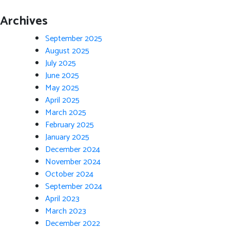
Archives
September 2025
August 2025
July 2025
June 2025
May 2025
April 2025
March 2025
February 2025
January 2025
December 2024
November 2024
October 2024
September 2024
April 2023
March 2023
December 2022