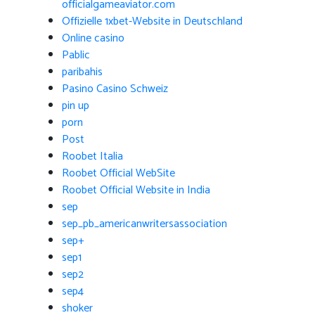
officialgameaviator.com
Offizielle 1xbet-Website in Deutschland
Online casino
Pablic
paribahis
Pasino Casino Schweiz
pin up
porn
Post
Roobet Italia
Roobet Official WebSite
Roobet Official Website in India
sep
sep_pb_americanwritersassociation
sep+
sep1
sep2
sep4
shoker