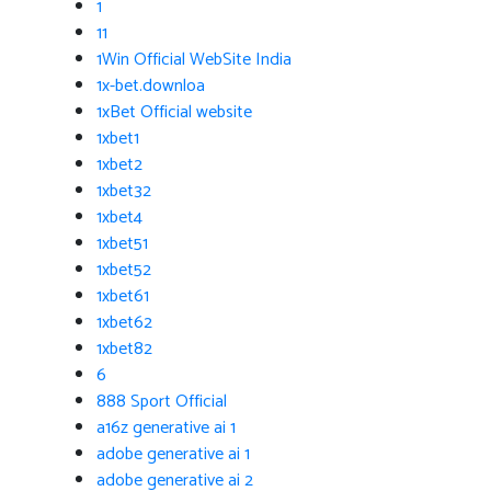
1
11
1Win Official WebSite India
1x-bet.downloa
1xBet Official website
1xbet1
1xbet2
1xbet32
1xbet4
1xbet51
1xbet52
1xbet61
1xbet62
1xbet82
6
888 Sport Official
a16z generative ai 1
adobe generative ai 1
adobe generative ai 2