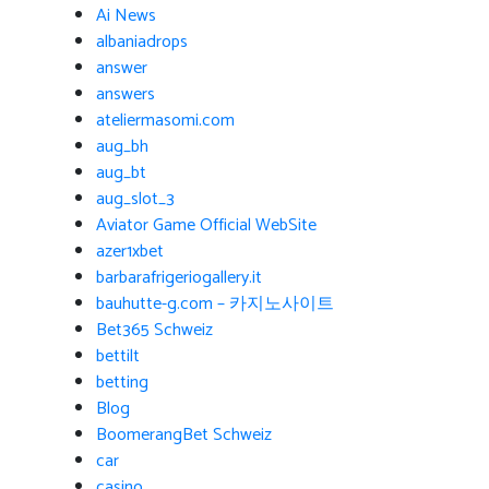
Ai News
albaniadrops
answer
answers
ateliermasomi.com
aug_bh
aug_bt
aug_slot_3
Aviator Game Official WebSite
azer1xbet
barbarafrigeriogallery.it
bauhutte-g.com – 카지노사이트
Bet365 Schweiz
bettilt
betting
Blog
BoomerangBet Schweiz
car
casino