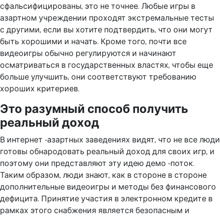
сфальсифицированы, это не точнее. Любые игры в
азартном учреждении проходят экстремальные тесты
с другими, если вы хотите подтвердить, что они могут
быть хорошими и начать. Кроме того, почти все
видеоигры обычно регулируются и начинают
осматриваться в государственных властях, чтобы еще
больше улучшить, они соответствуют требованию
хороших критериев.
Это разумный способ получить
реальный доход
В интернет -азартных заведениях видят, что не все люди
готовы обнародовать реальный доход для своих игр, и
поэтому они представляют эту идею демо -поток.
Таким образом, люди знают, как в стороне в стороне
дополнительные видеоигры и методы без финансового
дефицита. Принятие участия в электронном кредите в
рамках этого снабжения является безопасным и