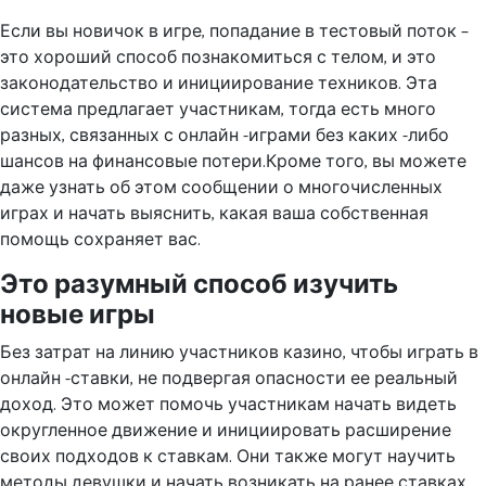
Если вы новичок в игре, попадание в тестовый поток –
это хороший способ познакомиться с телом, и это
законодательство и инициирование техников. Эта
система предлагает участникам, тогда есть много
разных, связанных с онлайн -играми без каких -либо
шансов на финансовые потери.Кроме того, вы можете
даже узнать об этом сообщении о многочисленных
играх и начать выяснить, какая ваша собственная
помощь сохраняет вас.
Это разумный способ изучить
новые игры
Без затрат на линию участников казино, чтобы играть в
онлайн -ставки, не подвергая опасности ее реальный
доход. Это может помочь участникам начать видеть
округленное движение и инициировать расширение
своих подходов к ставкам. Они также могут научить
методы девушки и начать возникать на ранее ставках