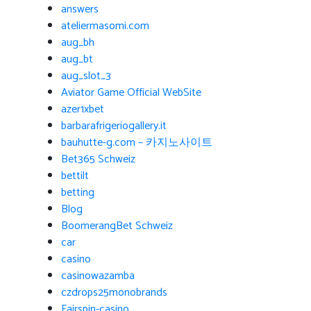
answers
ateliermasomi.com
aug_bh
aug_bt
aug_slot_3
Aviator Game Official WebSite
azer1xbet
barbarafrigeriogallery.it
bauhutte-g.com – 카지노사이트
Bet365 Schweiz
bettilt
betting
Blog
BoomerangBet Schweiz
car
casino
casinowazamba
czdrops25monobrands
Fairspin-casino