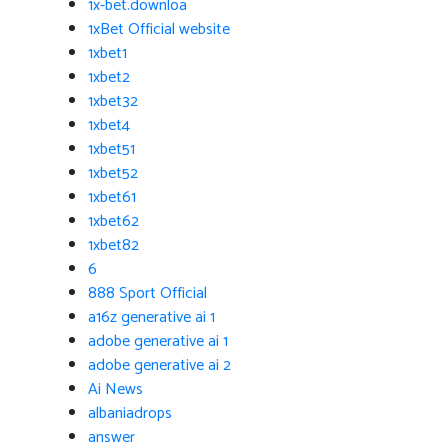
1x-bet.downloa
1xBet Official website
1xbet1
1xbet2
1xbet32
1xbet4
1xbet51
1xbet52
1xbet61
1xbet62
1xbet82
6
888 Sport Official
a16z generative ai 1
adobe generative ai 1
adobe generative ai 2
Ai News
albaniadrops
answer