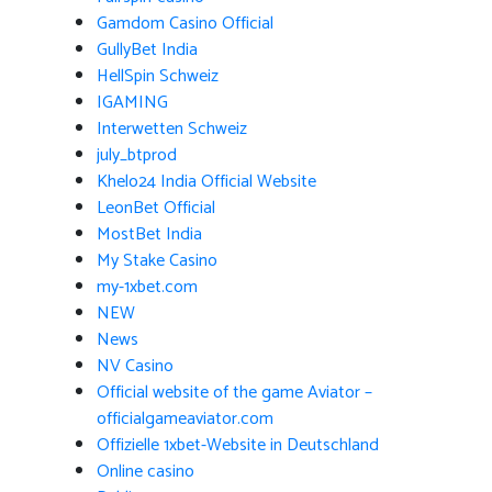
Gamdom Casino Official
GullyBet India
HellSpin Schweiz
IGAMING
Interwetten Schweiz
july_btprod
Khelo24 India Official Website
LeonBet Official
MostBet India
My Stake Casino
my-1xbet.com
NEW
News
NV Casino
Official website of the game Aviator –
officialgameaviator.com
Offizielle 1xbet-Website in Deutschland
Online casino