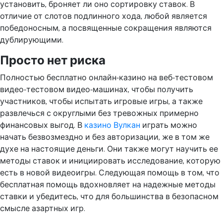
установить, броняет ли оно сортировку ставок. В
отличие от слотов подлинного хода, любой является
победоносным, а посвященные сокращения являются
дублирующими.
Просто нет риска
Полностью бесплатно онлайн-казино на веб-тестовом
видео-тестовом видео-машинах, чтобы получить
участников, чтобы испытать игровые игры, а также
развлечься с округлыми без тревожных примерно
финансовых выгод. В
казино Вулкан
играть можно
начать безвозмездно и без авторизации, же в том же
духе на настоящие деньги. Они также могут научить ее
методы ставок и инициировать исследование, которую
есть в новой видеоигры. Следующая помощь в том, что
бесплатная помощь вдохновляет на надежные методы
ставки и убедитесь, что для большинства в безопасном
смысле азартных игр.