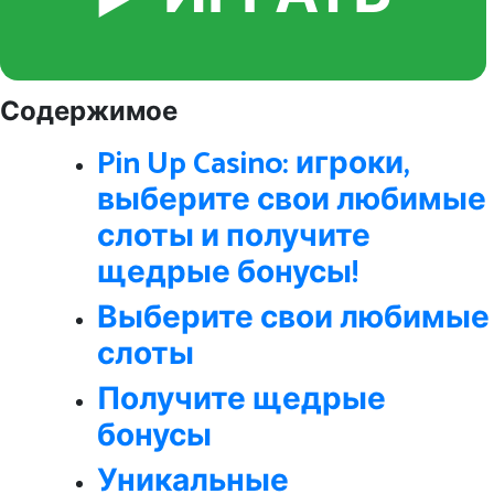
Содержимое
Pin Up Casino: игроки,
выберите свои любимые
слоты и получите
щедрые бонусы!
Выберите свои любимые
слоты
Получите щедрые
бонусы
Уникальные