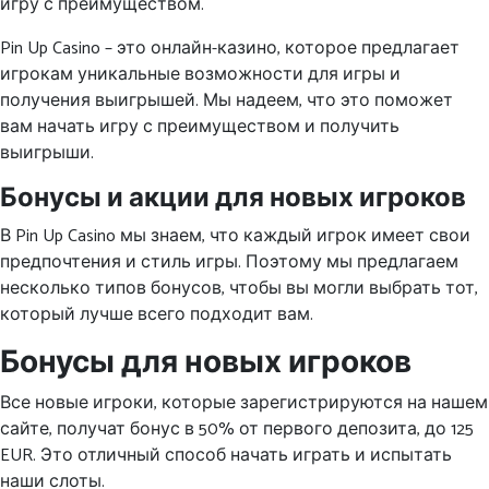
игру с преимуществом.
Pin Up Casino – это онлайн-казино, которое предлагает
игрокам уникальные возможности для игры и
получения выигрышей. Мы надеем, что это поможет
вам начать игру с преимуществом и получить
выигрыши.
Бонусы и акции для новых игроков
В Pin Up Casino мы знаем, что каждый игрок имеет свои
предпочтения и стиль игры. Поэтому мы предлагаем
несколько типов бонусов, чтобы вы могли выбрать тот,
который лучше всего подходит вам.
Бонусы для новых игроков
Все новые игроки, которые зарегистрируются на нашем
сайте, получат бонус в 50% от первого депозита, до 125
EUR. Это отличный способ начать играть и испытать
наши слоты.