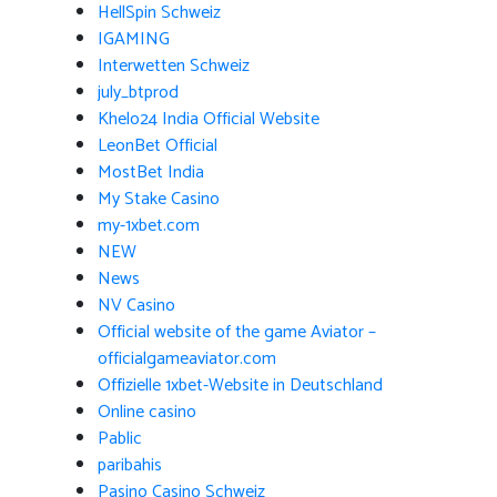
HellSpin Schweiz
IGAMING
Interwetten Schweiz
july_btprod
Khelo24 India Official Website
LeonBet Official
MostBet India
My Stake Casino
my-1xbet.com
NEW
News
NV Casino
Official website of the game Aviator –
officialgameaviator.com
Offizielle 1xbet-Website in Deutschland
Online casino
Pablic
paribahis
Pasino Casino Schweiz