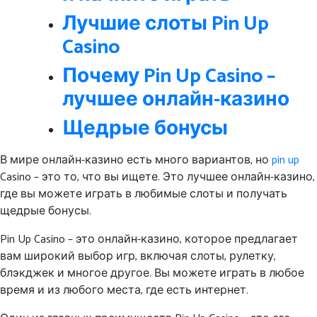
Лучшие слоты Pin Up
Casino
Почему Pin Up Casino –
лучшее онлайн-казино
Щедрые бонусы
В мире онлайн-казино есть много вариантов, но
pin up
Casino – это то, что вы ищете. Это лучшее онлайн-казино,
где вы можете играть в любимые слоты и получать
щедрые бонусы.
Pin Up Casino – это онлайн-казино, которое предлагает
вам широкий выбор игр, включая слоты, рулетку,
блэкджек и многое другое. Вы можете играть в любое
время и из любого места, где есть интернет.