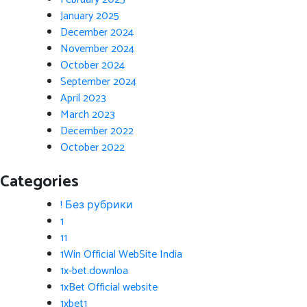
January 2025
December 2024
November 2024
October 2024
September 2024
April 2023
March 2023
December 2022
October 2022
Categories
! Без рубрики
1
11
1Win Official WebSite India
1x-bet.downloa
1xBet Official website
1xbet1