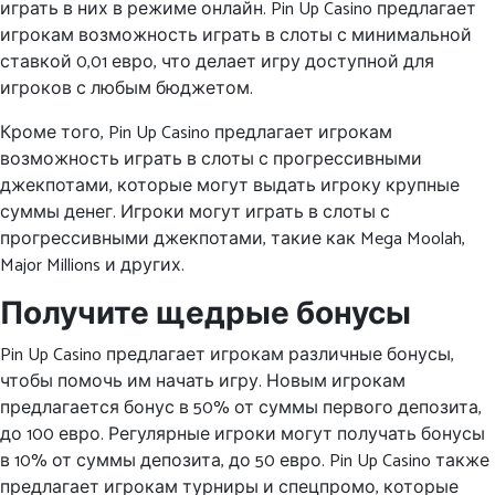
играть в них в режиме онлайн. Pin Up Casino предлагает
игрокам возможность играть в слоты с минимальной
ставкой 0,01 евро, что делает игру доступной для
игроков с любым бюджетом.
Кроме того, Pin Up Casino предлагает игрокам
возможность играть в слоты с прогрессивными
джекпотами, которые могут выдать игроку крупные
суммы денег. Игроки могут играть в слоты с
прогрессивными джекпотами, такие как Mega Moolah,
Major Millions и других.
Получите щедрые бонусы
Pin Up Casino предлагает игрокам различные бонусы,
чтобы помочь им начать игру. Новым игрокам
предлагается бонус в 50% от суммы первого депозита,
до 100 евро. Регулярные игроки могут получать бонусы
в 10% от суммы депозита, до 50 евро. Pin Up Casino также
предлагает игрокам турниры и спецпромо, которые