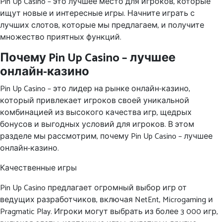
Pin Up Casino – это лучшее место для игроков, которые
ищут новые и интересные игры. Начните играть с
лучших слотов, которые мы предлагаем, и получите
множество приятных функций.
Почему Pin Up Casino – лучшее
онлайн-казино
Pin Up Casino – это лидер на рынке онлайн-казино,
который привлекает игроков своей уникальной
комбинацией из высокого качества игр, щедрых
бонусов и выгодных условий для игроков. В этом
разделе мы рассмотрим, почему Pin Up Casino – лучшее
онлайн-казино.
Качественные игры
Pin Up Casino предлагает огромный выбор игр от
ведущих разработчиков, включая NetEnt, Microgaming и
Pragmatic Play. Игроки могут выбрать из более 3 000 игр,