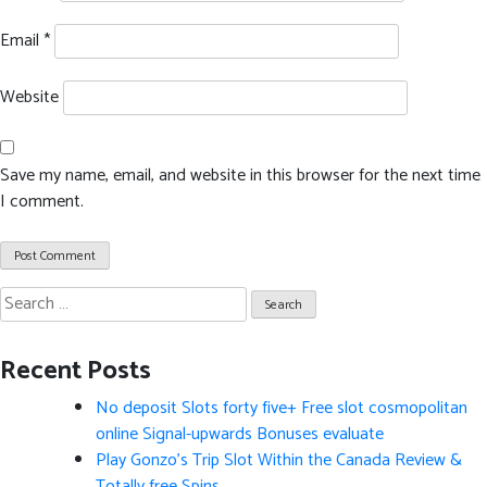
Email
*
Website
Save my name, email, and website in this browser for the next time
I comment.
Search
for:
Recent Posts
No deposit Slots forty five+ Free slot cosmopolitan
online Signal-upwards Bonuses evaluate
Play Gonzo’s Trip Slot Within the Canada Review &
Totally free Spins