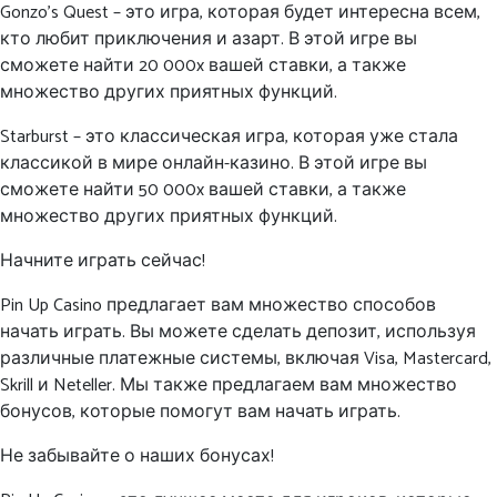
Gonzo’s Quest – это игра, которая будет интересна всем,
кто любит приключения и азарт. В этой игре вы
сможете найти 20 000x вашей ставки, а также
множество других приятных функций.
Starburst – это классическая игра, которая уже стала
классикой в мире онлайн-казино. В этой игре вы
сможете найти 50 000x вашей ставки, а также
множество других приятных функций.
Начните играть сейчас!
Pin Up Casino предлагает вам множество способов
начать играть. Вы можете сделать депозит, используя
различные платежные системы, включая Visa, Mastercard,
Skrill и Neteller. Мы также предлагаем вам множество
бонусов, которые помогут вам начать играть.
Не забывайте о наших бонусах!