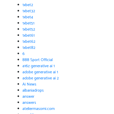
1xbet2
1xbet32
1xbet4
1xbet51
1xbet52
1xbet61
1xbet62
1xbet82
6
888 Sport Official
a16z generative ai 1
adobe generative ai 1
adobe generative ai 2
Ai News
albaniadrops
answer
answers
ateliermasomi.com