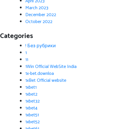
April 2023
March 2023
December 2022
October 2022
Categories
! Без рубрики
1
11
1Win Official WebSite India
1x-bet.downloa
1xBet Official website
1xbet1
1xbet2
1xbet32
1xbet4
1xbet51
1xbet52
1xbet61