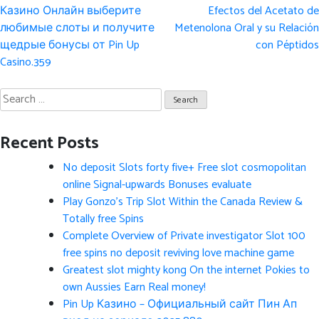
Post
Казино Онлайн выберите
Efectos del Acetato de
navigation
любимые слоты и получите
Metenolona Oral y su Relación
щедрые бонусы от Pin Up
con Péptidos
Casino.359
Search
for:
Recent Posts
No deposit Slots forty five+ Free slot cosmopolitan
online Signal-upwards Bonuses evaluate
Play Gonzo’s Trip Slot Within the Canada Review &
Totally free Spins
Complete Overview of Private investigator Slot 100
free spins no deposit reviving love machine game
Greatest slot mighty kong On the internet Pokies to
own Aussies Earn Real money!
Pin Up Казино – Официальный сайт Пин Ап