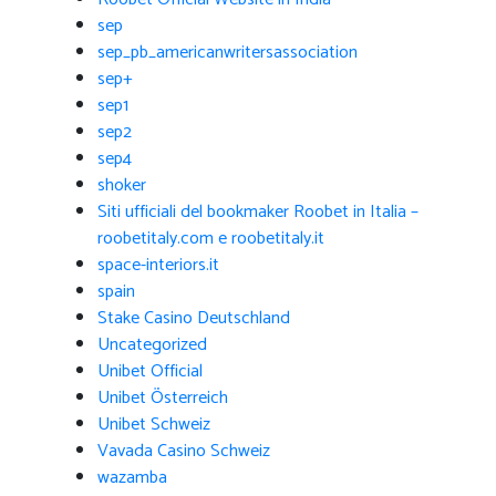
sep
sep_pb_americanwritersassociation
sep+
sep1
sep2
sep4
shoker
Siti ufficiali del bookmaker Roobet in Italia –
roobetitaly.com e roobetitaly.it
space-interiors.it
spain
Stake Casino Deutschland
Uncategorized
Unibet Official
Unibet Österreich
Unibet Schweiz
Vavada Casino Schweiz
wazamba