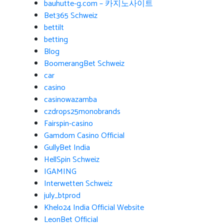
bauhutte-g.com – 카지노사이트
Bet365 Schweiz
bettilt
betting
Blog
BoomerangBet Schweiz
car
casino
casinowazamba
czdrops25monobrands
Fairspin-casino
Gamdom Casino Official
GullyBet India
HellSpin Schweiz
IGAMING
Interwetten Schweiz
july_btprod
Khelo24 India Official Website
LeonBet Official