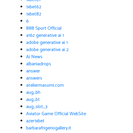
1xbet62
1xbet82
6
888 Sport Official
a16z generative ai 1
adobe generative ai 1
adobe generative ai 2
Ai News
albaniadrops
answer
answers
ateliermasomi.com
aug_bh
aug_bt
aug_slot_3
Aviator Game Official WebSite
azer1xbet
barbarafrigeriogallery.it