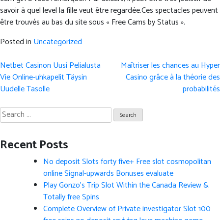
savoir à quel level la fille veut être regardée.Ces spectacles peuvent
être trouvés au bas du site sous « Free Cams by Status ».
Posted in
Uncategorized
Post
Netbet Casinon Uusi Pelialusta
Maîtriser les chances au Hyper
navigation
Vie Online-uhkapelit Täysin
Casino grâce à la théorie des
Uudelle Tasolle
probabilités
Search
for:
Recent Posts
No deposit Slots forty five+ Free slot cosmopolitan
online Signal-upwards Bonuses evaluate
Play Gonzo’s Trip Slot Within the Canada Review &
Totally free Spins
Complete Overview of Private investigator Slot 100