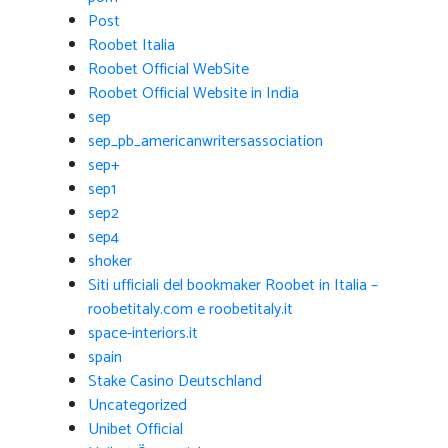
Post
Roobet Italia
Roobet Official WebSite
Roobet Official Website in India
sep
sep_pb_americanwritersassociation
sep+
sep1
sep2
sep4
shoker
Siti ufficiali del bookmaker Roobet in Italia –
roobetitaly.com e roobetitaly.it
space-interiors.it
spain
Stake Casino Deutschland
Uncategorized
Unibet Official