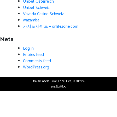
Unibet Österreich
Unibet Schweiz
Vavada Casino Schweiz
wazamba
카지노사이트 – onlifezone.com
Meta
Log in
Entries feed
Comments feed
WordPress.org
10680 Cabela Drive, Lone Tree, CO 80124
303.662.8800