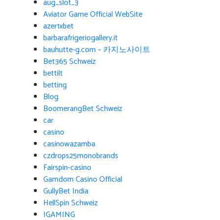
aug_slot_3
Aviator Game Official WebSite
azer1xbet
barbarafrigeriogallery.it
bauhutte-g.com – 카지노사이트
Bet365 Schweiz
bettilt
betting
Blog
BoomerangBet Schweiz
car
casino
casinowazamba
czdrops25monobrands
Fairspin-casino
Gamdom Casino Official
GullyBet India
HellSpin Schweiz
IGAMING