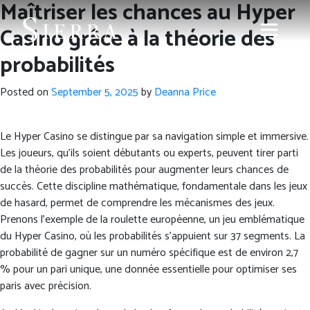
Maîtriser les chances au Hyper
Casino grâce à la théorie des
probabilités
Posted on
September 5, 2025
by
Deanna Price
Le Hyper Casino se distingue par sa navigation simple et immersive.
Les joueurs, qu’ils soient débutants ou experts, peuvent tirer parti
de la théorie des probabilités pour augmenter leurs chances de
succès. Cette discipline mathématique, fondamentale dans les jeux
de hasard, permet de comprendre les mécanismes des jeux.
Prenons l’exemple de la roulette européenne, un jeu emblématique
du Hyper Casino, où les probabilités s’appuient sur 37 segments. La
probabilité de gagner sur un numéro spécifique est de environ 2,7
% pour un pari unique, une donnée essentielle pour optimiser ses
paris avec précision.