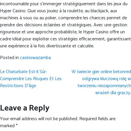
incontournable pour s’immerger stratégiquement dans les jeux du
Hyper Casino. Que vous jouiez à la roulette, au blackjack, aux
machines à sous ou au poker, comprendre les chances permet de
prendre des décisions éclairées et stratégiques. Avec une gestion
rigoureuse et une approche probabiliste, le Hyper Casino offre un
cadre idéal pour exploiter ces stratégies efficacement, garantissant
une expérience à la fois divertissante et calculée.
Posted in
casinowazamba
Post
Le Chaturbate Est-il Sûr:
W świecie gier online betonred
navigation
Comprendre Les Risques Et Les
odgrywa kluczową rolę w
Restrictions D’âge
tworzeniu niezapomnianych
wrażeń dla graczy.
Leave a Reply
Your email address will not be published.
Required fields are
marked
*