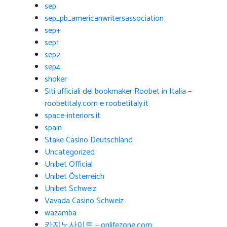
sep
sep_pb_americanwritersassociation
sep+
sep1
sep2
sep4
shoker
Siti ufficiali del bookmaker Roobet in Italia –
roobetitaly.com e roobetitaly.it
space-interiors.it
spain
Stake Casino Deutschland
Uncategorized
Unibet Official
Unibet Österreich
Unibet Schweiz
Vavada Casino Schweiz
wazamba
카지노사이트 – onlifezone.com