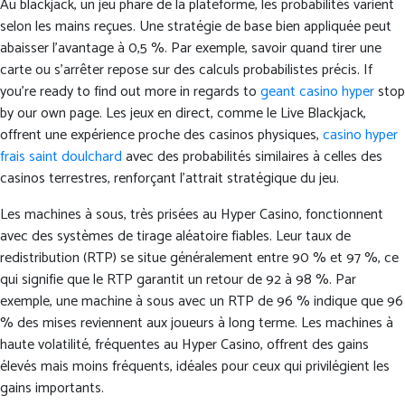
Au blackjack, un jeu phare de la plateforme, les probabilités varient
selon les mains reçues. Une stratégie de base bien appliquée peut
abaisser l’avantage à 0,5 %. Par exemple, savoir quand tirer une
carte ou s’arrêter repose sur des calculs probabilistes précis. If
you’re ready to find out more in regards to
geant casino hyper
stop
by our own page. Les jeux en direct, comme le Live Blackjack,
offrent une expérience proche des casinos physiques,
casino hyper
frais saint doulchard
avec des probabilités similaires à celles des
casinos terrestres, renforçant l’attrait stratégique du jeu.
Les machines à sous, très prisées au Hyper Casino, fonctionnent
avec des systèmes de tirage aléatoire fiables. Leur taux de
redistribution (RTP) se situe généralement entre 90 % et 97 %, ce
qui signifie que le RTP garantit un retour de 92 à 98 %. Par
exemple, une machine à sous avec un RTP de 96 % indique que 96
% des mises reviennent aux joueurs à long terme. Les machines à
haute volatilité, fréquentes au Hyper Casino, offrent des gains
élevés mais moins fréquents, idéales pour ceux qui privilégient les
gains importants.