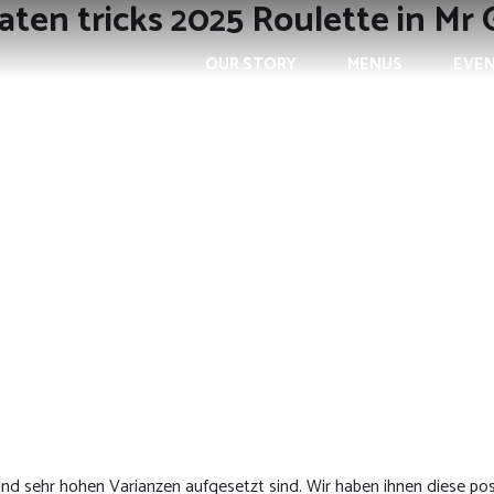
aten tricks 2025 Roulette in Mr
OUR STORY
MENUS
EVE
nd sehr hohen Varianzen aufgesetzt sind. Wir haben ihnen diese pos