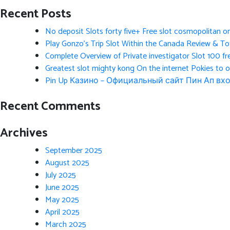
Recent Posts
No deposit Slots forty five+ Free slot cosmopolitan o
Play Gonzo’s Trip Slot Within the Canada Review & Tot
Complete Overview of Private investigator Slot 100 fr
Greatest slot mighty kong On the internet Pokies to 
Pin Up Казино – Официальный сайт Пин Ап вхо
Recent Comments
Archives
September 2025
August 2025
July 2025
June 2025
May 2025
April 2025
March 2025