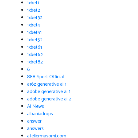
1xbet1
1xbet2
1xbet32
1xbet4
1xbet51
1xbet52
1xbet61
1xbet62
1xbet82
6
888 Sport Official
a16z generative ai 1
adobe generative ai 1
adobe generative ai 2
Ai News
albaniadrops
answer
answers
ateliermasomi.com