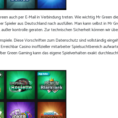
n auch per E-Mail in Verbindung treten. Wie wichtig Mr Green diese
uer Spieler aus Deutschland nach ausfüllen. Man kann selbst in Mr Gr
k außer kontrolle geraten. Zur technischen Sicherheit können wir üb
piele. Diese Vorschriften zum Datenschutz sind vollständig eingehal
Erreichbar Casino inoffizieller mitarbeiter Spielsuchtbereich aufwa
 Über Green Gaming kann das eigene Spielverhalten exakt durchleuchte