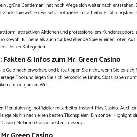
ch ein „grüne Gentleman“ hat noch Wege sich weiter nach entstehen.
Glücksspielwelt entwickelt. Inoffizieller mitarbeiter Erfahrungsberic
lattform, attraktiven Aktionen und professionellem Kundensupport, 
no sowohl für neue als auch für bestehende Spieler einen roten Aus
iedlichsten Kategorien.
: Fakten & Infos zum Mr. Green Casino
e Geld nach erwerben, und bitte tippen Sie nicht, wenn Sie es sich fi
hersage Tool und legen Sie sich persönliche Limits. Slots haben norm
nken auf ein ganzen Welt.
en Menüführung inoffizieller mitarbeiter Instant Play Casino. Auch e
nge bis hin nach einen besten Tischspielen. Ein sonder Highlight sin
ar Casino Mr Green Casino bestens gesorgt.
r Mr Green Casino