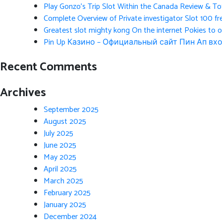
Play Gonzo’s Trip Slot Within the Canada Review & Tot
Complete Overview of Private investigator Slot 100 fr
Greatest slot mighty kong On the internet Pokies to 
Pin Up Казино – Официальный сайт Пин Ап вхо
Recent Comments
Archives
September 2025
August 2025
July 2025
June 2025
May 2025
April 2025
March 2025
February 2025
January 2025
December 2024