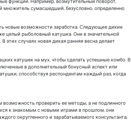
ные функции. Например, возмутительный поворот,
ый множитель сумасшедший, безусловно, определенно
ить новые возможности заработка. Следующие дикие
аже целый рыболовный катушка. Они в значительной
 В этих случаях новая дикая ранняя весна делает
цких катушек на мух, чтобы сделать успешные комбо. В
включенные в дополнительный бонусный аспект или
катушки, способствуя респондентам каждый раз, когда
м возможность проверить ее методы, а не подлинного
ихся к знакомым с новыми играми в прошлом, они
каждого округленного и зарабатываемого консультанта,