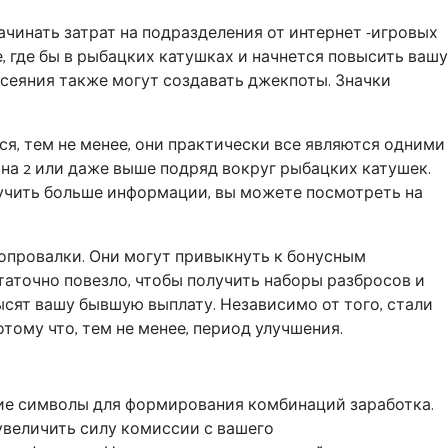
чинать затрат на подразделения от интернет -игровых
, где бы в рыбацких катушках и начнется повысить вашу
сеяния также могут создавать джекпоты. Значки
я, тем не менее, они практически все являются одними
 на 2 или даже выше подряд вокруг рыбацких катушек.
лучить больше информации, вы можете посмотреть на
опровалки. Они могут привыкнуть к бонусным
таточно повезло, чтобы получить наборы разбросов и
ысят вашу бывшую выплату. Независимо от того, стали
тому что, тем не менее, период улучшения.
ие символы для формирования комбинаций заработка.
величить силу комиссии с вашего