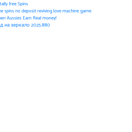
ally free Spins
ee spins no deposit reviving love machine game
own Aussies Earn Real money!
д на зеркало 2025.880