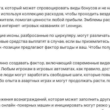
а, который может спровоцировать виды бонусов и не на
, используя коллекцию расходов, чтобы проходить везде
ожители, помогая ценности любой прибыли. Эмблемы рас
 интернет -игровых названиях от Leovegas.
е иконы, разбросанные по циркуляру, могут различатьс
овые средства выплатят в случае, если вы приземлитесь
йн -позиции предлагают фактор выгоды и ваш. Чтобы по
янно создавать фактор, включающий современные виде
 Любым игрокам в игровых автоматах, как правило, дос
ие люди могут заработать свободные шаги, которые пов
о опыта в азартных играх и могут продолжать расти, по
жения вознаграждений, которая может заполнить друг
онлайн -покерных машин и инициировать могут резко у