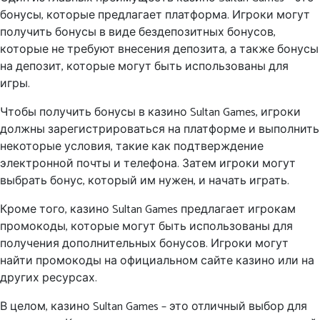
бонусы, которые предлагает платформа. Игроки могут
получить бонусы в виде бездепозитных бонусов,
которые не требуют внесения депозита, а также бонусы
на депозит, которые могут быть использованы для
игры.
Чтобы получить бонусы в казино Sultan Games, игроки
должны зарегистрироваться на платформе и выполнить
некоторые условия, такие как подтверждение
электронной почты и телефона. Затем игроки могут
выбрать бонус, который им нужен, и начать играть.
Кроме того, казино Sultan Games предлагает игрокам
промокоды, которые могут быть использованы для
получения дополнительных бонусов. Игроки могут
найти промокоды на официальном сайте казино или на
других ресурсах.
В целом, казино Sultan Games – это отличный выбор для