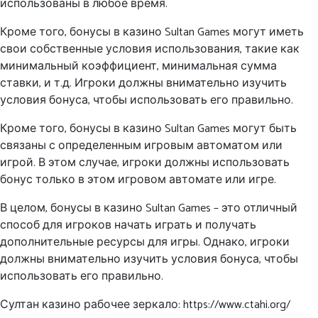
использованы в любое время.
Кроме того, бонусы в казино Sultan Games могут иметь
свои собственные условия использования, такие как
минимальный коэффициент, минимальная сумма
ставки, и т.д. Игроки должны внимательно изучить
условия бонуса, чтобы использовать его правильно.
Кроме того, бонусы в казино Sultan Games могут быть
связаны с определенным игровым автоматом или
игрой. В этом случае, игроки должны использовать
бонус только в этом игровом автомате или игре.
В целом, бонусы в казино Sultan Games – это отличный
способ для игроков начать играть и получать
дополнительные ресурсы для игры. Однако, игроки
должны внимательно изучить условия бонуса, чтобы
использовать его правильно.
Султан казино рабочее зеркало: https://www.ctahi.org/