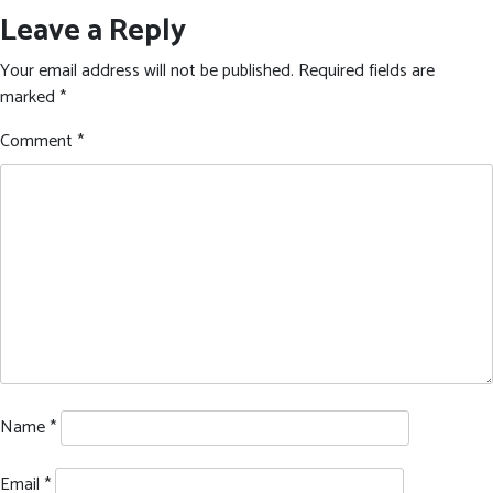
Leave a Reply
Your email address will not be published.
Required fields are
marked
*
Comment
*
Name
*
Email
*