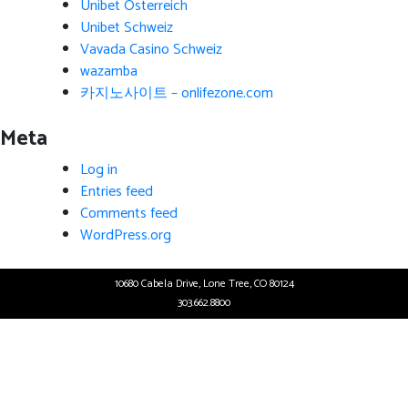
Unibet Österreich
Unibet Schweiz
Vavada Casino Schweiz
wazamba
카지노사이트 – onlifezone.com
Meta
Log in
Entries feed
Comments feed
WordPress.org
10680 Cabela Drive, Lone Tree, CO 80124
303.662.8800