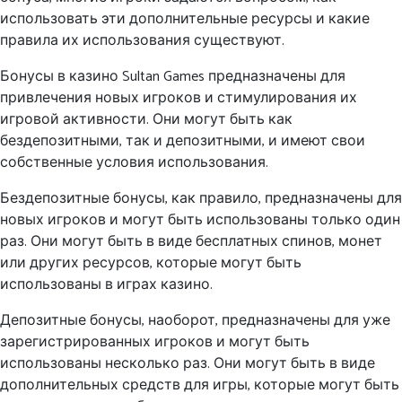
использовать эти дополнительные ресурсы и какие
правила их использования существуют.
Бонусы в казино Sultan Games предназначены для
привлечения новых игроков и стимулирования их
игровой активности. Они могут быть как
бездепозитными, так и депозитными, и имеют свои
собственные условия использования.
Бездепозитные бонусы, как правило, предназначены для
новых игроков и могут быть использованы только один
раз. Они могут быть в виде бесплатных спинов, монет
или других ресурсов, которые могут быть
использованы в играх казино.
Депозитные бонусы, наоборот, предназначены для уже
зарегистрированных игроков и могут быть
использованы несколько раз. Они могут быть в виде
дополнительных средств для игры, которые могут быть