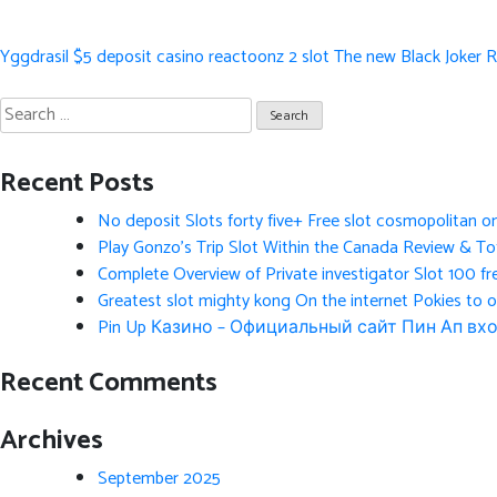
Post
Yggdrasil $5 deposit casino reactoonz 2 slot The new Black Joker R
navigation
Search
for:
Recent Posts
No deposit Slots forty five+ Free slot cosmopolitan o
Play Gonzo’s Trip Slot Within the Canada Review & Tot
Complete Overview of Private investigator Slot 100 fr
Greatest slot mighty kong On the internet Pokies to 
Pin Up Казино – Официальный сайт Пин Ап вхо
Recent Comments
Archives
September 2025