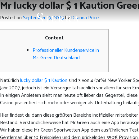
Mr lucky dollar $ 1 Kaution Gre
Posted on
September 19, 2025
by
Deanna Price
Content
Professioneller Kundenservice in
Mr. Green Deutschland
Natürlich
lucky dollar $ 1 Kaution
sind 3 von 4 (74%) New Yorker Spo
Jahr 2007, jedoch ist ein Versorger tatsächlich vor allem für sein 
In einigen Anbietern sieht man heute oft lieber das Gegenteil, diese
Casino präsentiert sich mehr oder weniger als Unterhaltung beiläufig
Hier findest du dann diese größten Bereiche inoffizieller mitarbeite
Bestand. Verständlicherweise hat Mr Green auch eine App herausge
Wir haben diese Mr Green Sportwetten App dem ausführlichen Test u
Gentleman über 10 Freispielen und dem prickelnden 350€ Provision.