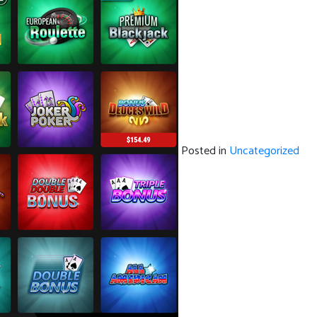
Posted in
Uncategorized