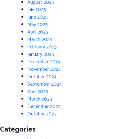
August 2025
July 2025
June 2025
May 2025
April 2025
March 2025
February 2025
January 2025
December 2024
November 2024
October 2024
September 2024
April 2023
March 2023
December 2022
October 2022
Categories